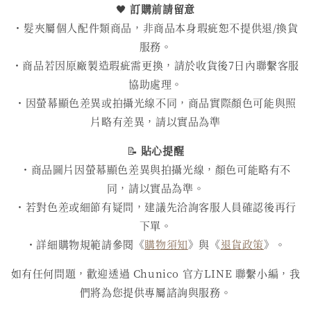
🖤
訂購前請留意
・髮夾屬個人配件類商品，非商品本身瑕疵恕不提供退/換貨
服務。
・商品若因原廠製造瑕疵需更換，請於收貨後7日內聯繫客服
協助處理。
・因螢幕顯色差異或拍攝光線不同，商品實際顏色可能與照
片略有差異，請以實品為準
📝
貼心提醒
・商品圖片因螢幕顯色差異與拍攝光線，顏色可能略有不
同，請以實品為準。
・若對色差或細節有疑問，建議先洽詢客服人員確認後再行
下單。
・詳細購物規範請參閱《
購物須知
》與《
退貨政策
》。
如有任何問題，歡迎透過 Chunico 官方LINE 聯繫小編，我
們將為您提供專屬諮詢與服務。