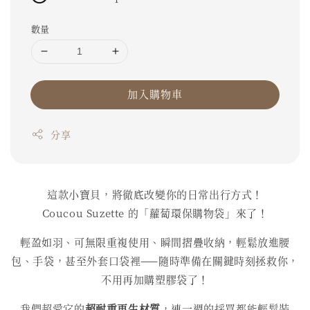
數量
加入購物車
分享
這款小寶貝，將徹底改變你的日常出行方式！
Coucou Suzette 的「蘿蔔環保購物袋」來了！
輕盈如羽、可無限重複使用、瞬間摺疊收納，輕鬆放進腰
包、手袋，甚至外套口袋裡——隨時準備在關鍵時刻拯救你，
不用再加購塑膠袋了！
我們超愛它的
超耐重再生材質
，連一週的採買都能輕鬆裝