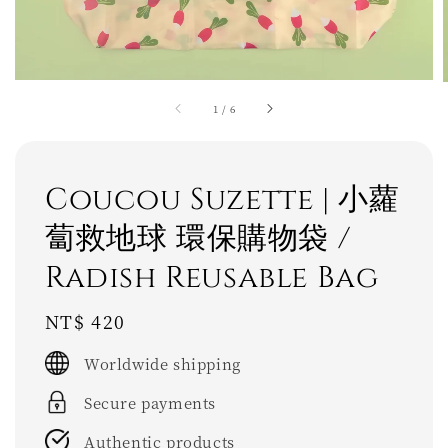
1
/
6
Coucou Suzette | 小蘿
蔔救地球 環保購物袋 /
Radish Reusable Bag
Regular
NT$ 420
price
Worldwide shipping
Secure payments
Authentic products