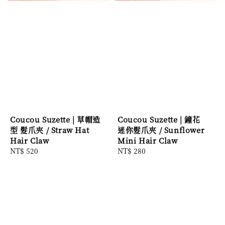
Coucou Suzette | 草帽造
Coucou Suzette | 鐘花
型 髮爪夾 / Straw Hat
迷你髮爪夾 / Sunflower
Hair Claw
Mini Hair Claw
Regular
NT$ 520
Regular
NT$ 280
price
price