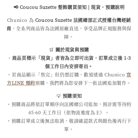
📢 Coucou Suzette 髮飾購買
須知 | 現貨・預購說明
Chunico 為
Coucou Suzette 法國總部正式授權台灣經銷
商
，全系列商品皆為法國原廠直送，享受品牌正規服務與保
障。
🛒
關於現貨與預購
・
商品頁標示「現貨」者皆為立即可出貨，訂單成立後 1-3
個工作日內安排寄出。
・若商品顯示「售完」但仍想訂購，歡迎透過 Chunico
官
方LINE 預約
預購，我們將為您安排下一批法國追加製作。
💡
預購須知
・預購商品將依訂單順序向法國總公司追加，預計需等待約
45-60 天工作日（依物流進度為主）。
・預購訂單成立後無法取消，敬請確認款式與顏色後再行下
單。