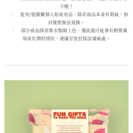
下哦！
• 髮夾/髮圈屬個人貼身用品，除非商品本身有瑕疵，拆
封後恕無法退換。
• 部分商品採用墨水點綴上色，遇高溫可能會有輕微暈
染或化開的情況，建議存放於陰涼通風處。