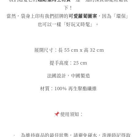
下！
當然，袋身上印有我們招牌的
可愛蘿蔔圖案
，因為「環保」
也可以一樣「好玩又時髦」。
展開尺寸：長 55 cm x 高 32 cm
提手高度：25 cm
法國設計，中國製造
材質：100% 再生聚酯纖維
使用須知：
• 為維持商品的最佳狀態，請避免碰水，洗澡時記得取