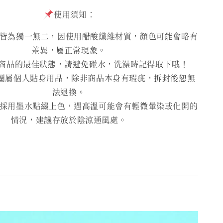
使用須知：
為獨一無二，因使用醋酸纖維材質，顏色可能會略有
差異，屬正常現象。
商品的最佳狀態，請避免碰水，洗澡時記得取下哦！
圈屬個人貼身用品，除非商品本身有瑕疵，拆封後恕無
法退換。
用墨水點綴上色，遇高溫可能會有輕微暈染或化開的
情況，建議存放於陰涼通風處。