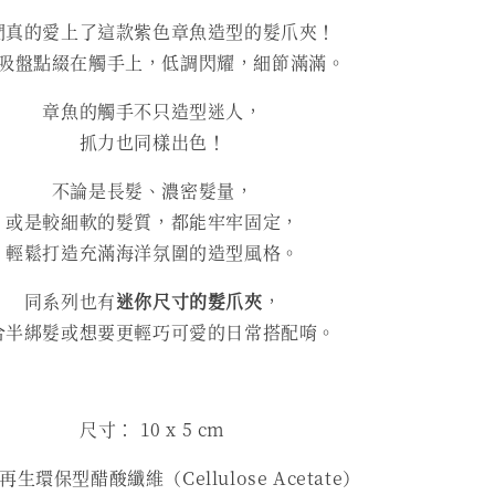
們真的愛上了這款紫色章魚造型的髮爪夾！
吸盤點綴在觸手上，低調閃耀，細節滿滿。
章魚的觸手不只造型迷人，
抓力也同樣出色！
不論是長髮、濃密髮量，
或是較細軟的髮質，都能牢牢固定，
輕鬆打造充滿海洋氛圍的造型風格。
同系列也有
迷你尺寸的髮爪夾
，
合半綁髮或想要更輕巧可愛的日常搭配唷。
尺寸： 10 x 5 cm
生環保型醋酸纖維（Cellulose Acetate）