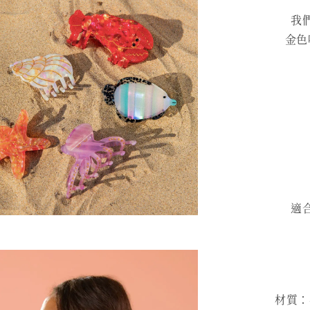
我
金色
適
材質：再