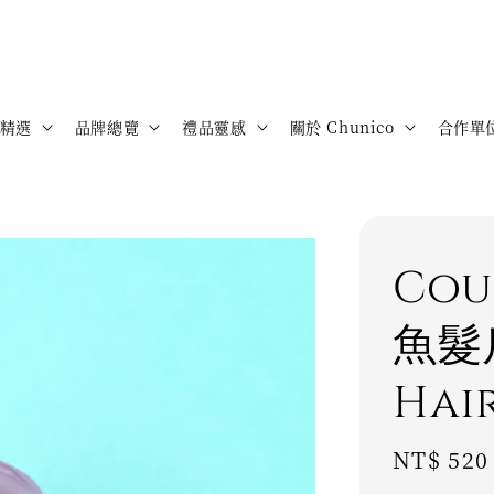
精選
品牌總覽
禮品靈感
關於 Chunico
合作單
Cou
魚髮爪
Hai
Regular
NT$ 520
price