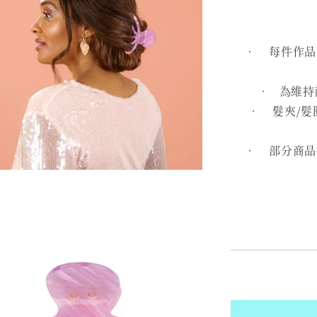
• 每件作品皆
• 為維持
• 髮夾/髮
• 部分商品採