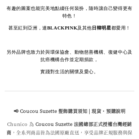
有趣的圖案也能完美地點綴任何裝扮，隨時讓自己變得更有
特色！
甚至紅到亞洲，連
BLACKPINK
及其他
日韓明星
都愛用！
另外品牌也致力於與環保協會、動物慈善機構、復健中心及
抗癌機構合作並定期捐款，
實踐對生活的關懷及愛心。
📢 Coucou Suzette 髮飾購買
須知 | 現貨・預購說明
Chunico 為
Coucou Suzette 法國總部正式授權台灣經銷
商
，全系列商品皆為法國原廠直送，享受品牌正規服務與保