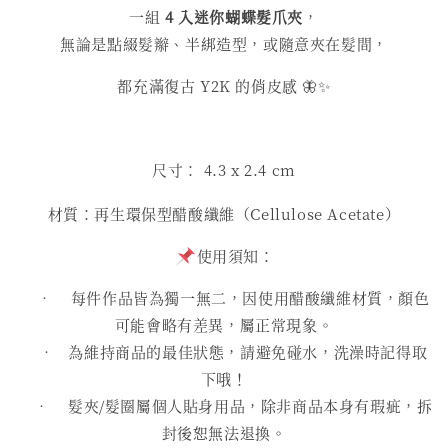
一組
4 入迷你蝴蝶髮爪夾
，
無論是點綴髮辮、半綁造型，或隨意夾在髮間，
都充滿復古 Y2K 的俏皮感 🦋✨
尺寸： 4.3
x 2.4 cm
材質：再生環保型醋酸纖維（Cellulose Acetate）
使用須知：
• 每件作品皆為獨一無二，因使用醋酸纖維材質，顏色
可能會略有差異，屬正常現象。
• 為維持商品的最佳狀態，請避免碰水，洗澡時記得取
下哦！
• 髮夾/髮圈屬個人貼身用品，除非商品本身有瑕疵，拆
封後恕無法退換。