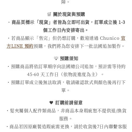
障。
🛒
關於現貨與預購
・
商品頁標示「現貨」者皆為立即可出貨，訂單成立後 1-3
個工作日內安排寄出。
・若商品顯示「售完」但仍想訂購，歡迎透過 Chunico
官
方LINE 預約
預購，我們將為您安排下一批法國追加製作。
💡
預購須知
・預購商品將依訂單順序向法國總公司追加，預計需等待約
45-60 天工作日（依物流進度為主）。
・預購訂單成立後無法取消，敬請確認款式與顏色後再行下
單。
🖤
訂購前請留意
・髮夾屬個人配件類商品，非商品本身瑕疵恕不提供退/換貨
服務。
・商品若因原廠製造瑕疵需更換，請於收貨後7日內聯繫客服