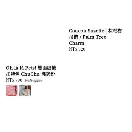
Coucou Suzette | 棕梠樹
吊飾 / Palm Tree
Charm
Regular
NT$ 520
price
Oh là là Pets! 雙面絨糖
托特包 ChuChu 淺灰粉
Sale
NT$ 790
Regular
NT$ 1,280
price
price