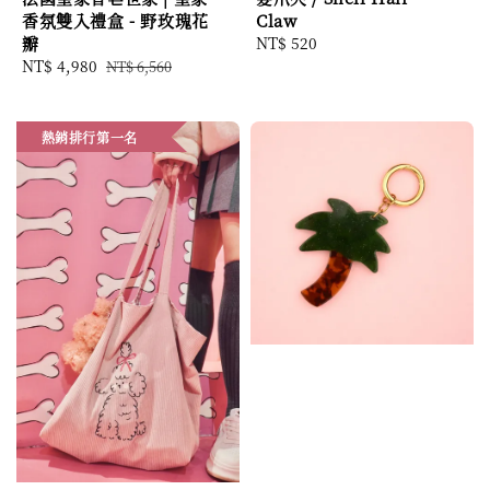
香氛雙入禮盒 - 野玫瑰花
Claw
瓣
Regular
NT$ 520
Sale
NT$ 4,980
Regular
price
NT$ 6,560
price
price
熱銷排行第一名