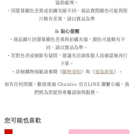
協助處理。
・因螢幕顯色差異或拍攝光線不同，商品實際顏色可能與照
片略有差異，請以實品為準
📝
貼心提醒
・商品圖片因螢幕顯色差異與拍攝光線，顏色可能略有不
同，請以實品為準。
・若對色差或細節有疑問，建議先洽詢客服人員確認後再行
下單。
・詳細購物規範請參閱《
購物須知
》與《
退貨政策
》。
如有任何問題，歡迎透過 Chunico 官方LINE 聯繫小編，我
們將為您提供專屬諮詢與服務。
您可能也喜歡