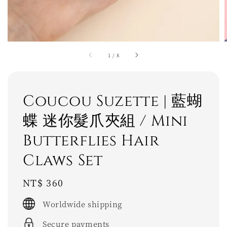
1
/
8
Coucou Suzette | 藍蝴
蝶 迷你髮爪夾組 / Mini
Butterflies Hair
Claws Set
Regular
NT$ 360
price
Worldwide shipping
Secure payments