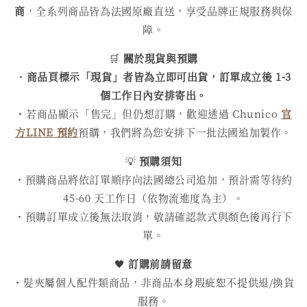
商
，全系列商品皆為法國原廠直送，享受品牌正規服務與保
障。
🛒
關於現貨與預購
・
商品頁標示「現貨」者皆為立即可出貨，訂單成立後 1-3
個工作日內安排寄出。
・若商品顯示「售完」但仍想訂購，歡迎透過 Chunico
官
方LINE 預約
預購，我們將為您安排下一批法國追加製作。
💡
預購須知
・預購商品將依訂單順序向法國總公司追加，預計需等待約
45-60 天工作日（依物流進度為主）。
・預購訂單成立後無法取消，敬請確認款式與顏色後再行下
單。
🖤
訂購前請留意
・髮夾屬個人配件類商品，非商品本身瑕疵恕不提供退/換貨
服務。