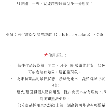
只要隨手一夾，就能讓整體造型多一分態度！
材質：再生環保型醋酸纖維（Cellulose Acetate）、金屬
使用須知：
• 每件作品皆為獨一無二，因使用醋酸纖維材質，顏色
可能會略有差異，屬正常現象。
• 為維持商品的最佳狀態，請避免碰水，洗澡時記得取
下哦！
• 髮夾/髮圈屬個人貼身用品，除非商品本身有瑕疵，拆
封後恕無法退換。
• 部分商品採用墨水點綴上色，遇高溫可能會有輕微暈