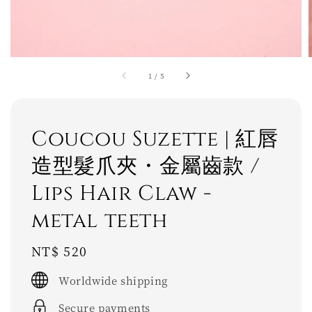
1
/
5
Coucou Suzette | 紅唇
造型髮爪夾・金屬齒款 /
Lips Hair Claw -
metal teeth
Regular
NT$ 520
price
Worldwide shipping
Secure payments