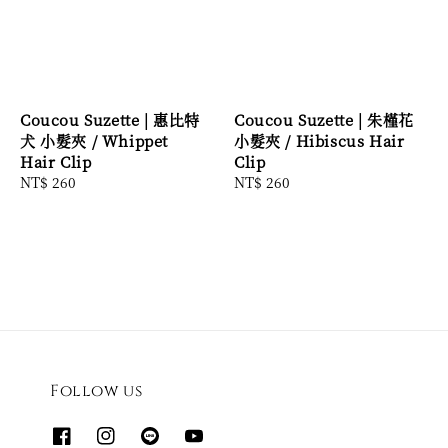
Coucou Suzette | 惠比特
Coucou Suzette | 朱槿花
犬 小髮夾 / Whippet
小髮夾 / Hibiscus Hair
Hair Clip
Clip
Regular
NT$ 260
Regular
NT$ 260
price
price
Follow us