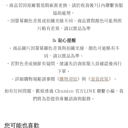
・商品若因原廠製造瑕疵需更換，請於收貨後7日內聯繫客服
協助處理。
・因螢幕顯色差異或拍攝光線不同，商品實際顏色可能與照
片略有差異，請以實品為準
📝
貼心提醒
・商品圖片因螢幕顯色差異與拍攝光線，顏色可能略有不
同，請以實品為準。
・若對色差或細節有疑問，建議先洽詢客服人員確認後再行
下單。
・詳細購物規範請參閱《
購物須知
》與《
退貨政策
》。
如有任何問題，歡迎透過 Chunico 官方LINE 聯繫小編，我
們將為您提供專屬諮詢與服務。
您可能也喜歡