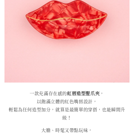
一款充滿存在感的
紅唇造型髮爪夾
，
以飽滿立體的紅色嘴唇設計，
輕鬆為任何造型加分，就算是最簡單的穿搭，也能瞬間升
級！
大膽、時髦又帶點玩味，