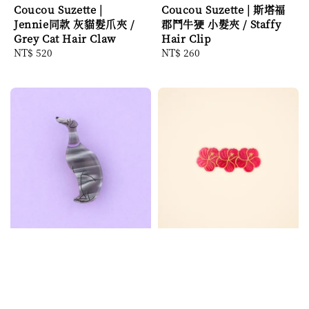
Coucou Suzette |
Coucou Suzette | 斯塔福
Jennie同款 灰貓髮爪夾 /
郡鬥牛㹴 小髮夾 / Staffy
Grey Cat Hair Claw
Hair Clip
Regular
NT$ 520
Regular
NT$ 260
price
price