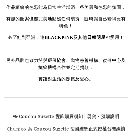
作品繽紛的色彩能為日常生活增添一些美麗和色彩的氛圍，
有趣的圖案也能完美地點綴任何裝扮，隨時讓自己變得更有
特色！
甚至紅到亞洲，連
BLACKPINK
及其他
日韓明星
都愛用！
另外品牌也致力於與環保協會、動物慈善機構、復健中心及
抗癌機構合作並定期捐款，
實踐對生活的關懷及愛心。
📢 Coucou Suzette 髮飾購買
須知 | 現貨・預購說明
Chunico 為
Coucou Suzette 法國總部正式授權台灣經銷