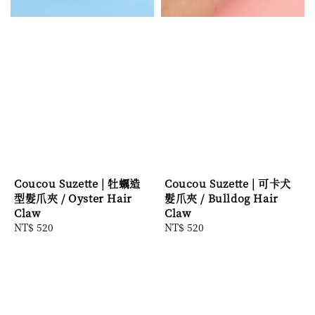
Coucou Suzette | 牡蠣造
Coucou Suzette | 可卡犬
型髮爪夾 / Oyster Hair
髮爪夾 / Bulldog Hair
Claw
Claw
Regular
NT$ 520
Regular
NT$ 520
price
price