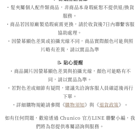
・髮夾屬個人配件類商品，非商品本身瑕疵恕不提供退/換貨
服務。
・商品若因原廠製造瑕疵需更換，請於收貨後7日內聯繫客服
協助處理。
・因螢幕顯色差異或拍攝光線不同，商品實際顏色可能與照
片略有差異，請以實品為準
📝
貼心提醒
・商品圖片因螢幕顯色差異與拍攝光線，顏色可能略有不
同，請以實品為準。
・若對色差或細節有疑問，建議先洽詢客服人員確認後再行
下單。
・詳細購物規範請參閱《
購物須知
》與《
退貨政策
》。
如有任何問題，歡迎透過 Chunico 官方LINE 聯繫小編，我
們將為您提供專屬諮詢與服務。