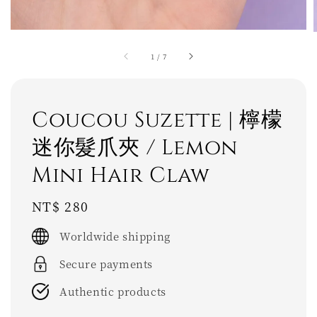
1
/
7
Coucou Suzette | 檸檬
迷你髮爪夾 / Lemon
Mini Hair Claw
Regular
NT$ 280
price
Worldwide shipping
Secure payments
Authentic products