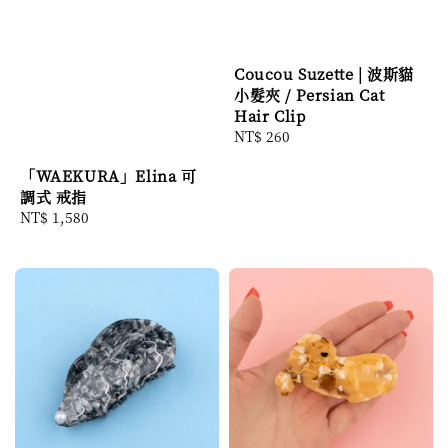
Coucou Suzette | 波斯貓
小髮夾 / Persian Cat
Hair Clip
Regular
NT$ 260
price
「WAEKURA」Elina 可
調式 戒指
Regular
NT$ 1,580
price