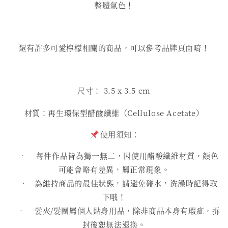
整體氣色！
還有許多可愛檸檬相關的商品，可以參考品牌頁面唷！
尺寸： 3.5
x 3.5 cm
材質：再生環保型醋酸纖維（Cellulose Acetate）
使用須知：
• 每件作品皆為獨一無二，因使用醋酸纖維材質，顏色
可能會略有差異，屬正常現象。
• 為維持商品的最佳狀態，請避免碰水，洗澡時記得取
下哦！
• 髮夾/髮圈屬個人貼身用品，除非商品本身有瑕疵，拆
封後恕無法退換。