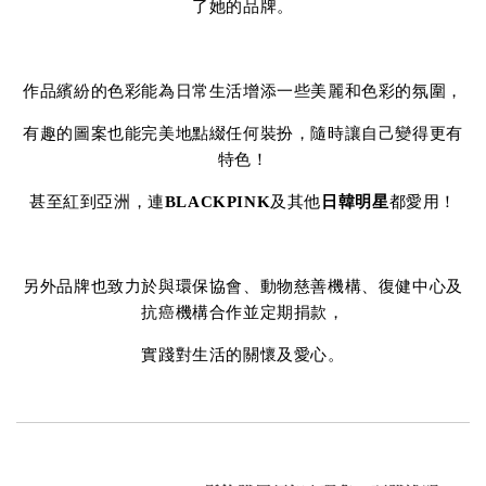
了她的品牌。
作品繽紛的色彩能為日常生活增添一些美麗和色彩的氛圍，
有趣的圖案也能完美地點綴任何裝扮，隨時讓自己變得更有
特色！
甚至紅到亞洲，連
BLACKPINK
及其他
日韓明星
都愛用！
另外品牌也致力於與環保協會、動物慈善機構、復健中心及
抗癌機構合作並定期捐款，
實踐對生活的關懷及愛心。