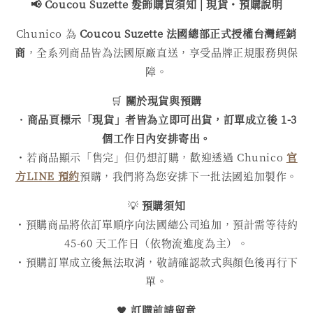
📢 Coucou Suzette 髮飾購買
須知 | 現貨・預購說明
Chunico 為
Coucou Suzette 法國總部正式授權台灣經銷
商
，全系列商品皆為法國原廠直送，享受品牌正規服務與保
障。
🛒
關於現貨與預購
・
商品頁標示「現貨」者皆為立即可出貨，訂單成立後 1-3
個工作日內安排寄出。
・若商品顯示「售完」但仍想訂購，歡迎透過 Chunico
官
方LINE 預約
預購，我們將為您安排下一批法國追加製作。
💡
預購須知
・預購商品將依訂單順序向法國總公司追加，預計需等待約
45-60 天工作日（依物流進度為主）。
・預購訂單成立後無法取消，敬請確認款式與顏色後再行下
單。
🖤
訂購前請留意