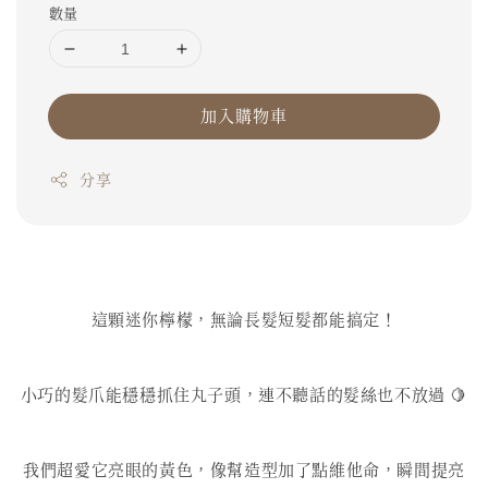
數量
加入購物車
分享
這顆迷你檸檬，無論長髮短髮都能搞定！
小巧的髮爪能穩穩抓住丸子頭，連不聽話的髮絲也不放過 🍋
我們超愛它亮眼的黃色，像幫造型加了點維他命，瞬間提亮