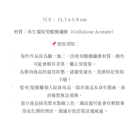
尺寸： 11.7 x 5.8 cm
材質：再生環保型醋酸纖維（Cellulose Acetate）
使用須知：
• 每件作品皆為獨一無二，因使用醋酸纖維材質，顏色
可能會略有差異，屬正常現象。
• 為維持商品的最佳狀態，請避免碰水，洗澡時記得取
下哦！
• 髮夾/髮圈屬個人貼身用品，除非商品本身有瑕疵，拆
封後恕無法退換。
• 部分商品採用墨水點綴上色，遇高溫可能會有輕微暈
染或化開的情況，建議存放於陰涼通風處。