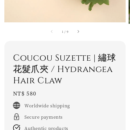
1
/
9
Coucou Suzette | 繡球
花髮爪夾 / Hydrangea
Hair Claw
Regular
NT$ 580
price
Worldwide shipping
Secure payments
Authentic products