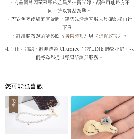
・商品圖片因螢幕顯色差異與拍攝光線，顏色可能略有不
同，請以實品為準。
・若對色差或細節有疑問，建議先洽詢客服人員確認後再行
下單。
・詳細購物規範請參閱《
購物須知
》與《
退貨政策
》。
如有任何問題，歡迎透過 Chunico 官方LINE 聯繫小編，我
們將為您提供專屬諮詢與服務。
您可能也喜歡
優惠