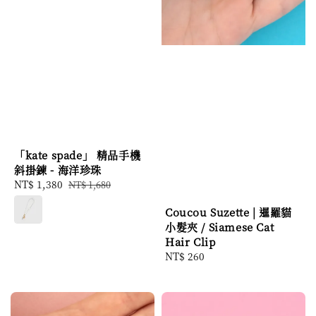
「kate spade」 精品手機
斜掛鍊 - 海洋珍珠
Sale
NT$ 1,380
Regular
NT$ 1,680
price
price
Coucou Suzette | 暹羅貓
小髮夾 / Siamese Cat
Hair Clip
Regular
NT$ 260
price