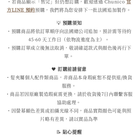
・若商品顯示「售完」但仍想訂購，歡迎透過 Chunico
官
方LINE 預約
預購，我們將為您安排下一批法國追加製作。
💡
預購須知
・預購商品將依訂單順序向法國總公司追加，預計需等待約
45-60 天工作日（依物流進度為主）。
・預購訂單成立後無法取消，敬請確認款式與顏色後再行下
單。
🖤
訂購前請留意
・髮夾屬個人配件類商品，非商品本身瑕疵恕不提供退/換貨
服務。
・商品若因原廠製造瑕疵需更換，請於收貨後7日內聯繫客服
協助處理。
・因螢幕顯色差異或拍攝光線不同，商品實際顏色可能與照
片略有差異，請以實品為準
📝
貼心提醒