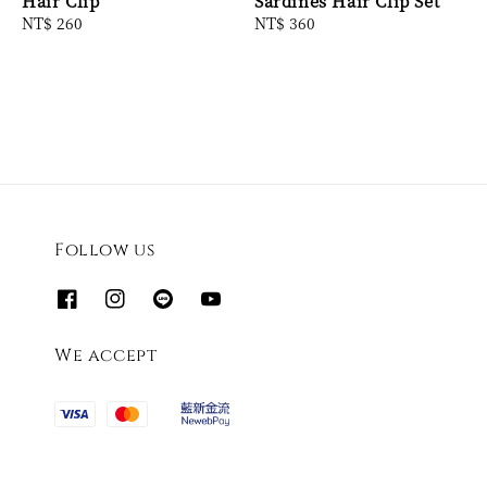
Hair Clip
Sardines Hair Clip Set
Regular
NT$ 260
Regular
NT$ 360
price
price
Follow us
We accept