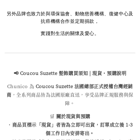
另外品牌也致力於與環保協會、動物慈善機構、復健中心及
抗癌機構合作並定期捐款，
實踐對生活的關懷及愛心。
📢 Coucou Suzette 髮飾購買
須知 | 現貨・預購說明
Chunico 為
Coucou Suzette 法國總部正式授權台灣經銷
商
，全系列商品皆為法國原廠直送，享受品牌正規服務與保
障。
🛒
關於現貨與預購
・
商品頁標示「現貨」者皆為立即可出貨，訂單成立後 1-3
個工作日內安排寄出。