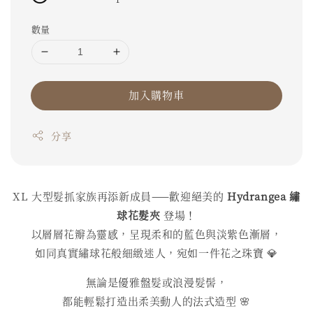
數量
加入購物車
分享
XL 大型髮抓家族再添新成員——歡迎絕美的
Hydrangea 繡
球花髮夾
登場！
以層層花瓣為靈感，呈現柔和的藍色與淡紫色漸層，
如同真實繡球花般細緻迷人，宛如一件花之珠寶 💎
無論是優雅盤髮或浪漫髮髻，
都能輕鬆打造出柔美動人的法式造型 🌸