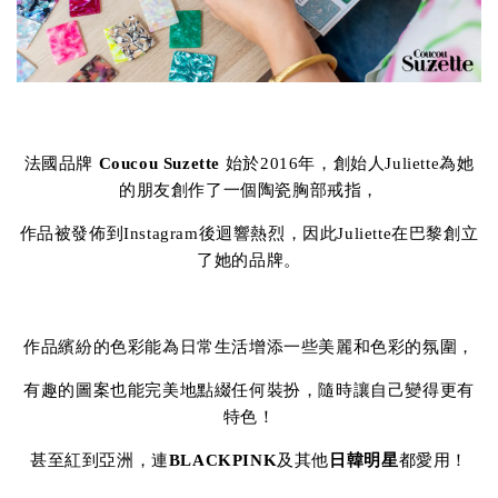
法國品牌
Coucou Suzette
始於2016年，創始人Juliette為她
的朋友創作了一個陶瓷胸部戒指，
作品被發佈到Instagram後迴響熱烈，因此Juliette在巴黎創立
了她的品牌。
作品繽紛的色彩能為日常生活增添一些美麗和色彩的氛圍，
有趣的圖案也能完美地點綴任何裝扮，隨時讓自己變得更有
特色！
甚至紅到亞洲，連
BLACKPINK
及其他
日韓明星
都愛用！