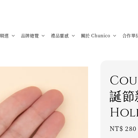
精選
品牌總覽
禮品靈感
關於 Chunico
合作單
Cou
誕節
Hol
Regular
NT$ 280
price