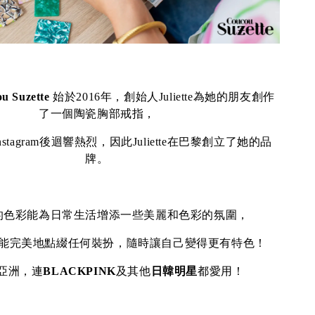
u Suzette
始於2016年，創始人Juliette為她的朋友創作
了一個陶瓷胸部戒指，
stagram後迴響熱烈，因此Juliette在巴黎創立了她的品
牌。
的色彩能為日常生活增添一些美麗和色彩的氛圍，
能完美地點綴任何裝扮，隨時讓自己變得更有特色！
亞洲，連
BLACKPINK
及其他
日韓明星
都愛用！