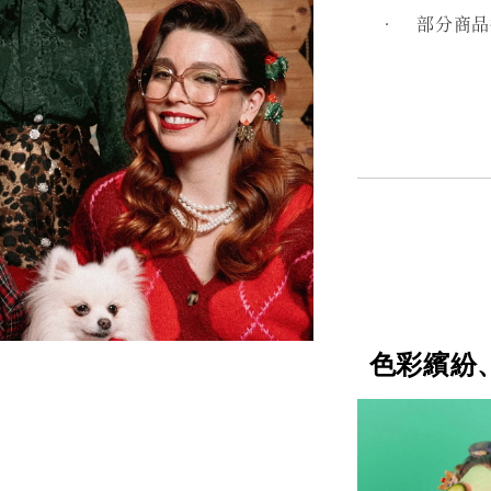
• 部分商品採
色彩繽紛