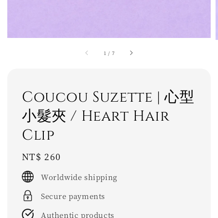
1
/
7
Coucou Suzette | 心型
小髮夾 / Heart Hair
Clip
Regular
NT$ 260
price
Worldwide shipping
Secure payments
Authentic products