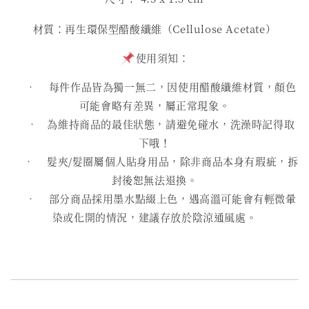
材質：再生環保型醋酸纖維（Cellulose Acetate）
使用須知：
• 每件作品皆為獨一無二，因使用醋酸纖維材質，顏色
可能會略有差異，屬正常現象。
• 為維持商品的最佳狀態，請避免碰水，洗澡時記得取
下哦！
• 髮夾/髮圈屬個人貼身用品，除非商品本身有瑕疵，拆
封後恕無法退換。
• 部分商品採用墨水點綴上色，遇高溫可能會有輕微暈
染或化開的情況，建議存放於陰涼通風處。