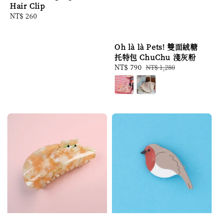
Hair Clip
Regular
NT$ 260
price
Oh là là Pets! 雙面絨糖
托特包 ChuChu 淺灰粉
Sale
NT$ 790
Regular
NT$ 1,280
price
price