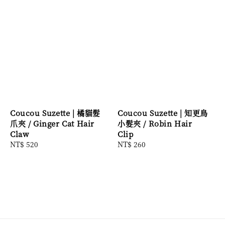
Coucou Suzette | 橘貓髮
Coucou Suzette | 知更鳥
爪夾 / Ginger Cat Hair
小髮夾 / Robin Hair
Claw
Clip
Regular
NT$ 520
Regular
NT$ 260
price
price