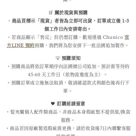
🛒
關於現貨與預購
・
商品頁標示「現貨」者皆為立即可出貨，訂單成立後 1-3
個工作日內安排寄出。
・若商品顯示「售完」但仍想訂購，歡迎透過 Chunico
官
方LINE 預約
預購，我們將為您安排下一批法國追加製作。
💡
預購須知
・預購商品將依訂單順序向法國總公司追加，預計需等待約
45-60 天工作日（依物流進度為主）。
・預購訂單成立後無法取消，敬請確認款式與顏色後再行下
單。
🖤
訂購前請留意
・髮夾屬個人配件類商品，非商品本身瑕疵恕不提供退/換貨
服務。
・商品若因原廠製造瑕疵需更換，請於收貨後7日內聯繫客服