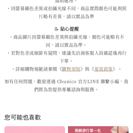
協助處理。
・因螢幕顯色差異或拍攝光線不同，商品實際顏色可能與照
片略有差異，請以實品為準
📝
貼心提醒
・商品圖片因螢幕顯色差異與拍攝光線，顏色可能略有不
同，請以實品為準。
・若對色差或細節有疑問，建議先洽詢客服人員確認後再行
下單。
・詳細購物規範請參閱《
購物須知
》與《
退貨政策
》。
如有任何問題，歡迎透過 Chunico 官方LINE 聯繫小編，我
們將為您提供專屬諮詢與服務。
您可能也喜歡
熱銷排行第一名