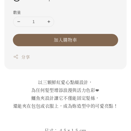
數量
加入購物車
分享
以三顆鮮紅愛心點綴設計，
為任何髮型增添浪漫與活力色彩💋
鱷魚夾設計讓它不僅能固定髮絲，
還能夾在包包或衣服上，成為妳造型中的可愛亮點！
尺寸： 4.5
x 1.5 cm