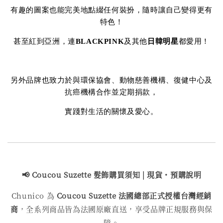
有趣的圖案也能完美地點綴任何裝扮，隨時讓自己變得更有
特色！
甚至紅到亞洲，連
BLACKPINK
及其他
日韓明星
都愛用！
另外品牌也致力於與環保協會、動物慈善機構、復健中心及
抗癌機構合作並定期捐款，
實踐對生活的關懷及愛心。
📢 Coucou Suzette 髮飾購買
須知 | 現貨・預購說明
Chunico 為
Coucou Suzette 法國總部正式授權台灣經銷
商
，全系列商品皆為法國原廠直送，享受品牌正規服務與保
障。