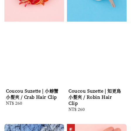
Coucou Suzette | 小螃蟹
Coucou Suzette | 知更鳥
小髮夾 / Crab Hair Clip
小髮夾 / Robin Hair
Regular
NT$ 260
Clip
price
Regular
NT$ 260
price