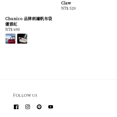
Claw
Regular
NT$ 520
price
Chunico 品牌刺繡帆布袋
優雅紅
Regular
NT$ 690
price
Follow us