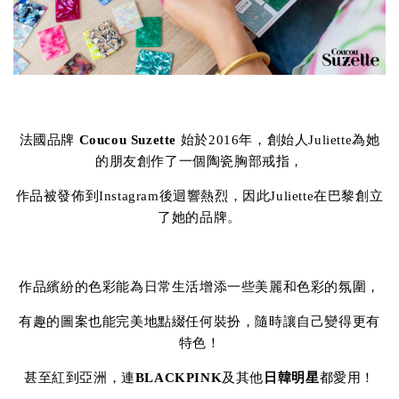
法國品牌
Coucou Suzette
始於2016年，創始人Juliette為她
的朋友創作了一個陶瓷胸部戒指，
作品被發佈到Instagram後迴響熱烈，因此Juliette在巴黎創立
了她的品牌。
作品繽紛的色彩能為日常生活增添一些美麗和色彩的氛圍，
有趣的圖案也能完美地點綴任何裝扮，隨時讓自己變得更有
特色！
甚至紅到亞洲，連
BLACKPINK
及其他
日韓明星
都愛用！