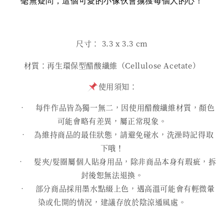
毫無疑問，這個可愛的小傢伙會擄獲每個人的心！
尺寸： 3.3
x 3.3 cm
材質：再生環保型醋酸纖維（Cellulose Acetate）
使用須知：
• 每件作品皆為獨一無二，因使用醋酸纖維材質，顏色
可能會略有差異，屬正常現象。
• 為維持商品的最佳狀態，請避免碰水，洗澡時記得取
下哦！
• 髮夾/髮圈屬個人貼身用品，除非商品本身有瑕疵，拆
封後恕無法退換。
• 部分商品採用墨水點綴上色，遇高溫可能會有輕微暈
染或化開的情況，建議存放於陰涼通風處。