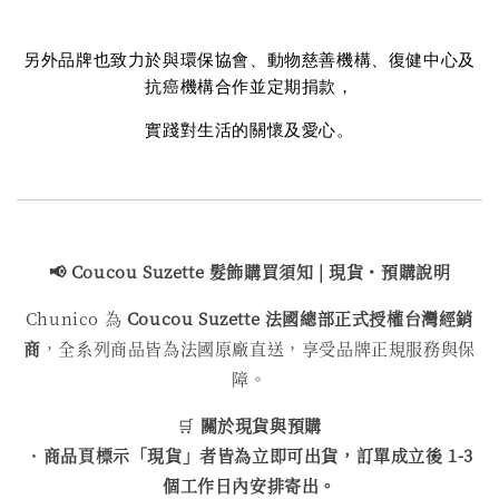
另外品牌也致力於與環保協會、動物慈善機構、復健中心及
抗癌機構合作並定期捐款，
實踐對生活的關懷及愛心。
📢 Coucou Suzette 髮飾購買
須知 | 現貨・預購說明
Chunico 為
Coucou Suzette 法國總部正式授權台灣經銷
商
，全系列商品皆為法國原廠直送，享受品牌正規服務與保
障。
🛒
關於現貨與預購
・
商品頁標示「現貨」者皆為立即可出貨，訂單成立後 1-3
個工作日內安排寄出。