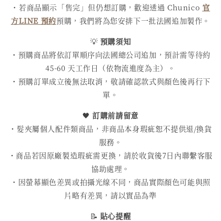
・若商品顯示「售完」但仍想訂購，歡迎透過 Chunico
官
方LINE 預約
預購，我們將為您安排下一批法國追加製作。
💡
預購須知
・預購商品將依訂單順序向法國總公司追加，預計需等待約
45-60 天工作日（依物流進度為主）。
・預購訂單成立後無法取消，敬請確認款式與顏色後再行下
單。
🖤
訂購前請留意
・髮夾屬個人配件類商品，非商品本身瑕疵恕不提供退/換貨
服務。
・商品若因原廠製造瑕疵需更換，請於收貨後7日內聯繫客服
協助處理。
・因螢幕顯色差異或拍攝光線不同，商品實際顏色可能與照
片略有差異，請以實品為準
📝
貼心提醒