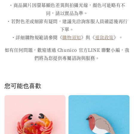
・商品圖片因螢幕顯色差異與拍攝光線，顏色可能略有不
同，請以實品為準。
・若對色差或細節有疑問，建議先洽詢客服人員確認後再行
下單。
・詳細購物規範請參閱《
購物須知
》與《
退貨政策
》。
如有任何問題，歡迎透過 Chunico 官方LINE 聯繫小編，我
們將為您提供專屬諮詢與服務。
您可能也喜歡