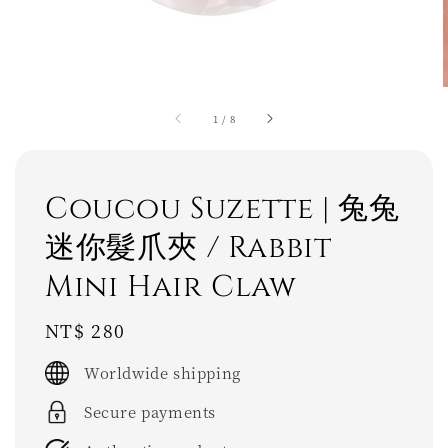
1
/
8
Coucou Suzette | 兔兔
迷你髮爪夾 / Rabbit
Mini Hair Claw
Regular
NT$ 280
price
Worldwide shipping
Secure payments