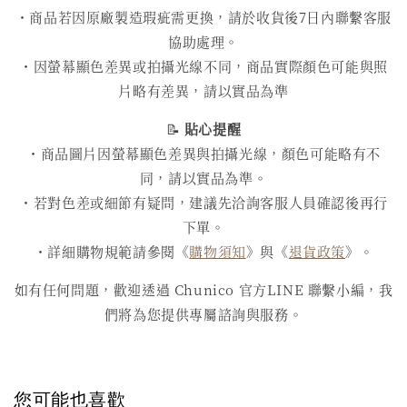
・商品若因原廠製造瑕疵需更換，請於收貨後7日內聯繫客服
協助處理。
・因螢幕顯色差異或拍攝光線不同，商品實際顏色可能與照
片略有差異，請以實品為準
📝
貼心提醒
・商品圖片因螢幕顯色差異與拍攝光線，顏色可能略有不
同，請以實品為準。
・若對色差或細節有疑問，建議先洽詢客服人員確認後再行
下單。
・詳細購物規範請參閱《
購物須知
》與《
退貨政策
》。
如有任何問題，歡迎透過 Chunico 官方LINE 聯繫小編，我
們將為您提供專屬諮詢與服務。
您可能也喜歡