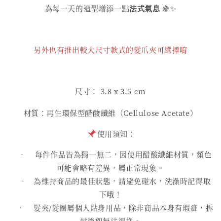
為每一天的造型增添一點
法式氣息
🍇✨
另外也有推出較大尺寸款式的髮爪夾可選擇唷
尺寸： 3.8
x 3.5 cm
材質：再生環保型醋酸纖維（Cellulose Acetate）
使用須知：
• 每件作品皆為獨一無二，因使用醋酸纖維材質，顏色
可能會略有差異，屬正常現象。
• 為維持商品的最佳狀態，請避免碰水，洗澡時記得取
下哦！
• 髮夾/髮圈屬個人貼身用品，除非商品本身有瑕疵，拆
封後恕無法退換。