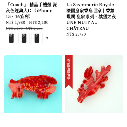
「Coach」 精品手機殼 深
La Savonnerie Royale
灰色經典大C （iPhone
法國皇家香皂世家 | 香氛
15、16系列）
蠟燭 皇家系列 - 城堡之夜
Sale
NT$ 1,980
-
NT$ 2,180
Regular
UNE NUIT AU
price
price
CHÂTEAU
NT$ 2,190
-
NT$ 2,280
Regular
NT$ 2,780
+7
price
新品限量販售中