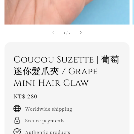
1
/
7
Coucou Suzette | 葡萄
迷你髮爪夾 / Grape
Mini Hair Claw
Regular
NT$ 280
price
Worldwide shipping
Secure payments
Authentic products