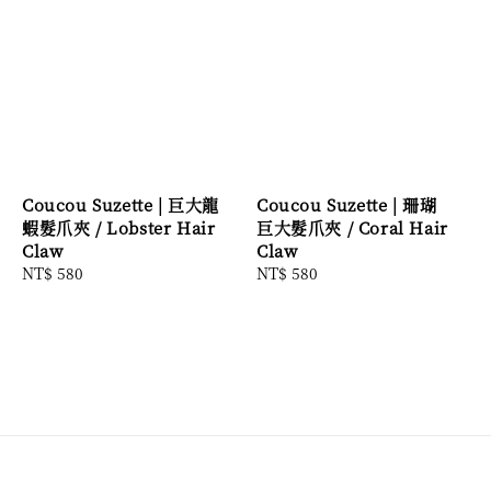
Coucou Suzette | 巨大龍
Coucou Suzette | 珊瑚
蝦髮爪夾 / Lobster Hair
巨大髮爪夾 / Coral Hair
Claw
Claw
Regular
NT$ 580
Regular
NT$ 580
price
price