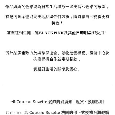
作品繽紛的色彩能為日常生活增添一些美麗和色彩的氛圍，
有趣的圖案也能完美地點綴任何裝扮，隨時讓自己變得更有
特色！
甚至紅到亞洲，連
BLACKPINK
及其他
日韓明星
都愛用！
另外品牌也致力於與環保協會、動物慈善機構、復健中心及
抗癌機構合作並定期捐款，
實踐對生活的關懷及愛心。
📢 Coucou Suzette 髮飾購買
須知 | 現貨・預購說明
Chunico 為
Coucou Suzette 法國總部正式授權台灣經銷