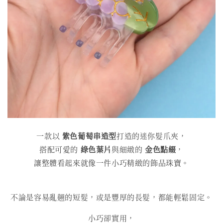
一款以
紫色葡萄串造型
打造的迷你髮爪夾，
搭配可愛的
綠色葉片
與細緻的
金色點綴
，
讓整體看起來就像一件小巧精緻的飾品珠寶。
不論是容易亂翹的短髮，或是豐厚的長髮，都能輕鬆固定。
小巧卻實用，