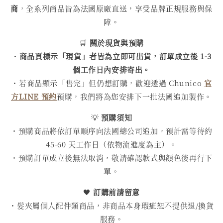
商
，全系列商品皆為法國原廠直送，享受品牌正規服務與保
障。
🛒
關於現貨與預購
・
商品頁標示「現貨」者皆為立即可出貨，訂單成立後 1-3
個工作日內安排寄出。
・若商品顯示「售完」但仍想訂購，歡迎透過 Chunico
官
方LINE 預約
預購，我們將為您安排下一批法國追加製作。
💡
預購須知
・預購商品將依訂單順序向法國總公司追加，預計需等待約
45-60 天工作日（依物流進度為主）。
・預購訂單成立後無法取消，敬請確認款式與顏色後再行下
單。
🖤
訂購前請留意
・髮夾屬個人配件類商品，非商品本身瑕疵恕不提供退/換貨
服務。