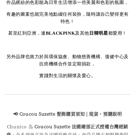
作品繽紛的色彩能為日常生活增添一些美麗和色彩的氛圍，
有趣的圖案也能完美地點綴任何裝扮，隨時讓自己變得更有
特色！
甚至紅到亞洲，連
BLACKPINK
及其他
日韓明星
都愛用！
另外品牌也致力於與環保協會、動物慈善機構、復健中心及
抗癌機構合作並定期捐款，
實踐對生活的關懷及愛心。
📢 Coucou Suzette 髮飾購買
須知 | 現貨・預購說明
Chunico 為
Coucou Suzette 法國總部正式授權台灣經銷
商
，全系列商品皆為法國原廠直送，享受品牌正規服務與保