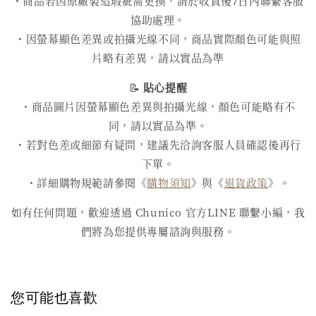
・商品若因原廠製造瑕疵需更換，請於收貨後7日內聯繫客服
協助處理。
・因螢幕顯色差異或拍攝光線不同，商品實際顏色可能與照
片略有差異，請以實品為準
📝
貼心提醒
・商品圖片因螢幕顯色差異與拍攝光線，顏色可能略有不
同，請以實品為準。
・若對色差或細節有疑問，建議先洽詢客服人員確認後再行
下單。
・詳細購物規範請參閱《
購物須知
》與《
退貨政策
》。
如有任何問題，歡迎透過 Chunico 官方LINE 聯繫小編，我
們將為您提供專屬諮詢與服務。
您可能也喜歡