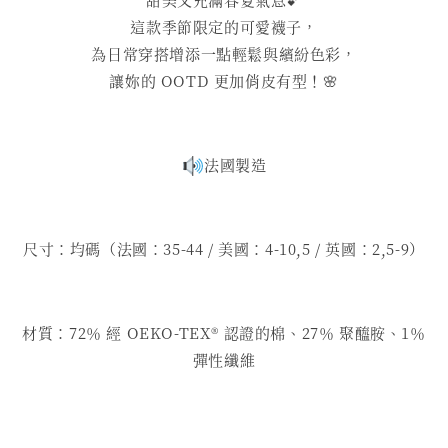
這款季節限定的可愛襪子，
為日常穿搭增添一點輕鬆與繽紛色彩，
讓妳的 OOTD 更加俏皮有型！🌸
法國製造
尺寸：均碼（法國：35-44 / 美國：4-10,5 / 英國：2,5-9）
材質：72％ 經 OEKO-TEX®️ 認證的棉、27％ 聚醯胺、1％
彈性纖維