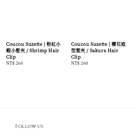
Coucou Suzette | 粉紅小
Coucou Suzette | 櫻花造
蝦小髮夾 / Shrimp Hair
型髮夾 / Sakura Hair
Clip
Clip
Regular
NT$ 260
Regular
NT$ 260
price
price
Follow us