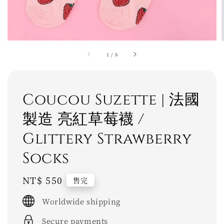
1
/
8
Coucou Suzette | 法國
製造 亮紅草莓襪 /
Glittery Strawberry
Socks
Regular
NT$ 550
售完
price
Worldwide shipping
Secure payments