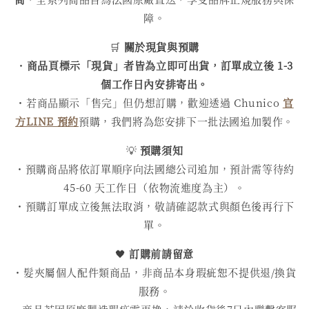
障。
🛒
關於現貨與預購
・
商品頁標示「現貨」者皆為立即可出貨，訂單成立後 1-3
個工作日內安排寄出。
・若商品顯示「售完」但仍想訂購，歡迎透過 Chunico
官
方LINE 預約
預購，我們將為您安排下一批法國追加製作。
💡
預購須知
・預購商品將依訂單順序向法國總公司追加，預計需等待約
45-60 天工作日（依物流進度為主）。
・預購訂單成立後無法取消，敬請確認款式與顏色後再行下
單。
🖤
訂購前請留意
・髮夾屬個人配件類商品，非商品本身瑕疵恕不提供退/換貨
服務。