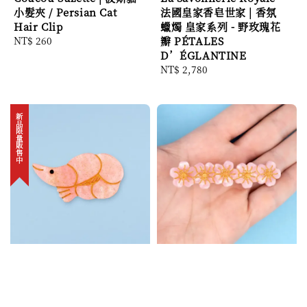
小髮夾 / Persian Cat
法國皇家香皂世家 | 香氛
Hair Clip
蠟燭 皇家系列 - 野玫瑰花
Regular
NT$ 260
瓣 PÉTALES
price
D’ÉGLANTINE
Regular
NT$ 2,780
price
新品限量販售中