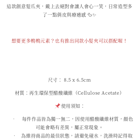
這款創意髮爪夾，戴上去絕對會讓人會心一笑，日常造型多
了一點俏皮與療癒感 🦆✨
想要更多鴨鴨元素？也有推出同款小髮夾可以搭配喔！
尺寸： 8.5 x 6.5cm
材質：再生環保型醋酸纖維（Cellulose Acetate）
使用須知：
• 每件作品皆為獨一無二，因使用醋酸纖維材質，顏色
可能會略有差異，屬正常現象。
• 為維持商品的最佳狀態，請避免碰水，洗澡時記得取