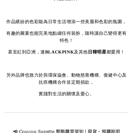
作品繽紛的色彩能為日常生活增添一些美麗和色彩的氛圍，
有趣的圖案也能完美地點綴任何裝扮，隨時讓自己變得更有
特色！
甚至紅到亞洲，連
BLACKPINK
及其他
日韓明星
都愛用！
另外品牌也致力於與環保協會、動物慈善機構、復健中心及
抗癌機構合作並定期捐款，
實踐對生活的關懷及愛心。
📢 Coucou Suzette 髮飾購買
須知 | 現貨・預購說明