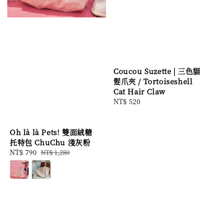
Coucou Suzette | 三色貓
髮爪夾 / Tortoiseshell
Cat Hair Claw
Regular
NT$ 520
price
Oh là là Pets! 雙面絨糖
托特包 ChuChu 淺灰粉
Sale
NT$ 790
Regular
NT$ 1,280
price
price