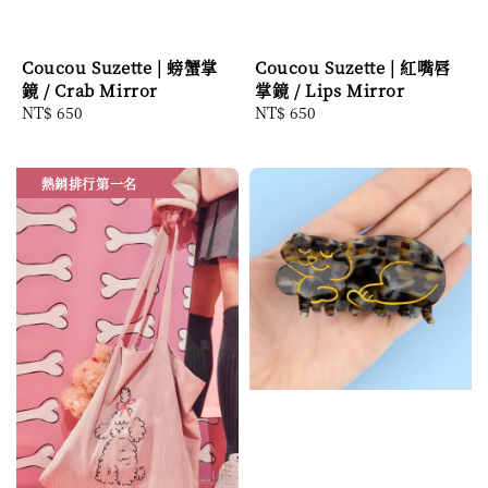
Coucou Suzette | 螃蟹掌
Coucou Suzette | 紅嘴唇
鏡 / Crab Mirror
掌鏡 / Lips Mirror
Regular
NT$ 650
Regular
NT$ 650
price
price
熱銷排行第一名