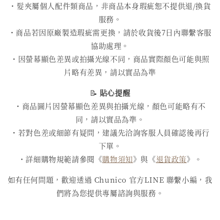
・髮夾屬個人配件類商品，非商品本身瑕疵恕不提供退/換貨
服務。
・商品若因原廠製造瑕疵需更換，請於收貨後7日內聯繫客服
協助處理。
・因螢幕顯色差異或拍攝光線不同，商品實際顏色可能與照
片略有差異，請以實品為準
📝
貼心提醒
・商品圖片因螢幕顯色差異與拍攝光線，顏色可能略有不
同，請以實品為準。
・若對色差或細節有疑問，建議先洽詢客服人員確認後再行
下單。
・詳細購物規範請參閱《
購物須知
》與《
退貨政策
》。
如有任何問題，歡迎透過 Chunico 官方LINE 聯繫小編，我
們將為您提供專屬諮詢與服務。