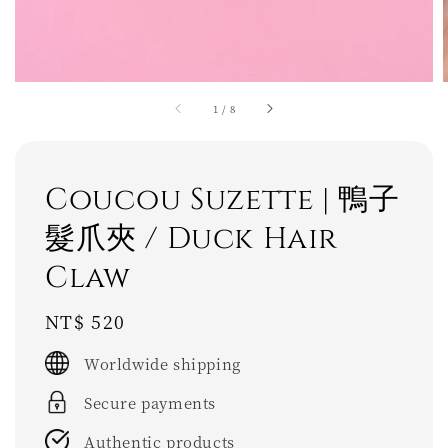
1
/
8
Coucou Suzette | 鴨子
髮爪夾 / Duck Hair
Claw
Regular
NT$ 520
price
Worldwide shipping
Secure payments
Authentic products