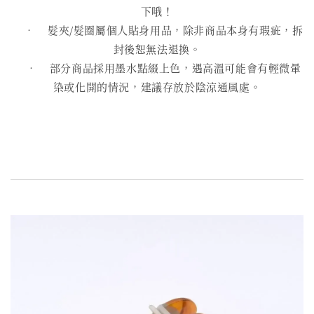
下哦！
• 髮夾/髮圈屬個人貼身用品，除非商品本身有瑕疵，拆
封後恕無法退換。
• 部分商品採用墨水點綴上色，遇高溫可能會有輕微暈
染或化開的情況，建議存放於陰涼通風處。