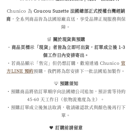
Chunico 為
Coucou Suzette 法國總部正式授權台灣經銷
商
，全系列商品皆為法國原廠直送，享受品牌正規服務與保
障。
🛒
關於現貨與預購
・
商品頁標示「現貨」者皆為立即可出貨，訂單成立後 1-3
個工作日內安排寄出。
・若商品顯示「售完」但仍想訂購，歡迎透過 Chunico
官
方LINE 預約
預購，我們將為您安排下一批法國追加製作。
💡
預購須知
・預購商品將依訂單順序向法國總公司追加，預計需等待約
45-60 天工作日（依物流進度為主）。
・預購訂單成立後無法取消，敬請確認款式與顏色後再行下
單。
🖤
訂購前請留意