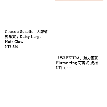
Coucou Suzette | 大雛菊
髮爪夾 / Daisy Large
Hair Claw
Regular
NT$ 520
price
「WAEKURA」魅力藍花
Blume ring 可調式 戒指
Regular
NT$ 1,380
price