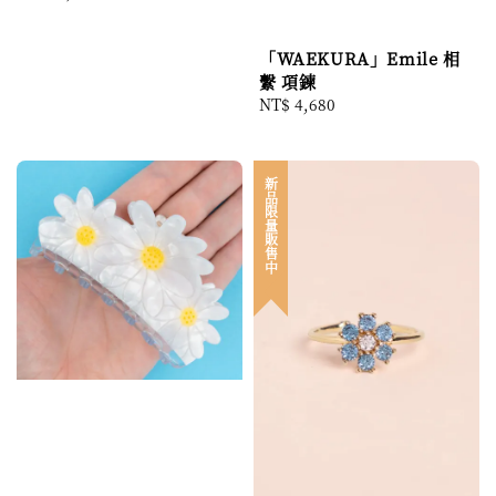
price
「WAEKURA」Emile 相
繫 項鍊
Regular
NT$ 4,680
price
新品限量販售中