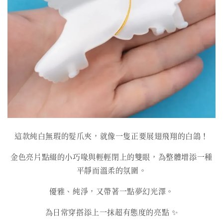
這款純白無瑕的髮爪夾，就像一隻正要展翅飛翔的白鴿！
金色亮片點綴的小巧喙與輕輕閉上的雙眼，為整體增添一種
平靜而溫柔的氛圍。
優雅、純淨，又帶著一點夢幻光澤。
為日常穿搭添上一抹超有態度的亮點 ✨