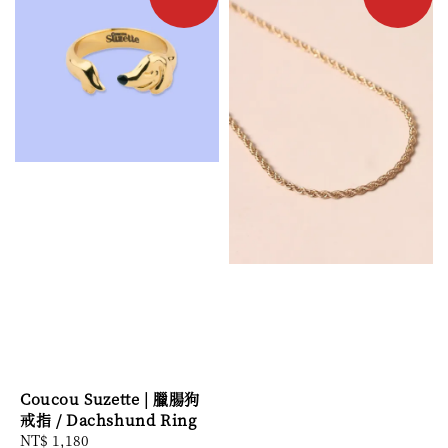
Coucou Suzette | 臘腸狗
戒指 / Dachshund Ring
Regular
NT$ 1,180