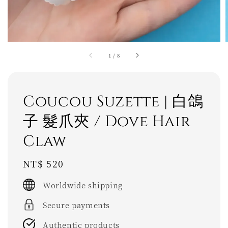
1
/
8
Coucou Suzette | 白鴿
子 髮爪夾 / Dove Hair
Claw
Regular
NT$ 520
price
Worldwide shipping
Secure payments
Authentic products