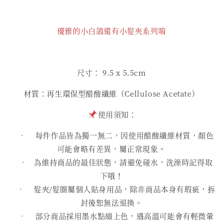
優雅的小白鴿還有小髮夾系列唷
尺寸： 9.5 x 5.5cm
材質：再生環保型醋酸纖維（Cellulose Acetate）
使用須知：
• 每件作品皆為獨一無二，因使用醋酸纖維材質，顏色
可能會略有差異，屬正常現象。
• 為維持商品的最佳狀態，請避免碰水，洗澡時記得取
下哦！
• 髮夾/髮圈屬個人貼身用品，除非商品本身有瑕疵，拆
封後恕無法退換。
• 部分商品採用墨水點綴上色，遇高溫可能會有輕微暈