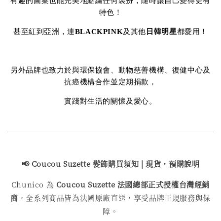
有趣的圖案也能完美地點綴任何裝扮，隨時讓自己變得更有
特色！
甚至紅到亞洲，連
BLACKPINK
及其他
日韓明星
都愛用！
另外品牌也致力於與環保協會、動物慈善機構、復健中心及
抗癌機構合作並定期捐款，
實踐對生活的關懷及愛心。
📢 Coucou Suzette 髮飾購買
須知 | 現貨・預購說明
Chunico 為
Coucou Suzette 法國總部正式授權台灣經銷
商
，全系列商品皆為法國原廠直送，享受品牌正規服務與保
障。