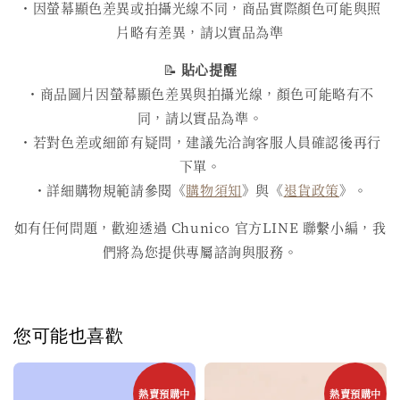
・因螢幕顯色差異或拍攝光線不同，商品實際顏色可能與照
片略有差異，請以實品為準
📝
貼心提醒
・商品圖片因螢幕顯色差異與拍攝光線，顏色可能略有不
同，請以實品為準。
・若對色差或細節有疑問，建議先洽詢客服人員確認後再行
下單。
・詳細購物規範請參閱《
購物須知
》與《
退貨政策
》。
如有任何問題，歡迎透過 Chunico 官方LINE 聯繫小編，我
們將為您提供專屬諮詢與服務。
您可能也喜歡
熱賣預購中
熱賣預購中