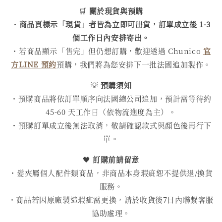
🛒
關於現貨與預購
・
商品頁標示「現貨」者皆為立即可出貨，訂單成立後 1-3
個工作日內安排寄出。
・若商品顯示「售完」但仍想訂購，歡迎透過 Chunico
官
方LINE 預約
預購，我們將為您安排下一批法國追加製作。
💡
預購須知
・預購商品將依訂單順序向法國總公司追加，預計需等待約
45-60 天工作日（依物流進度為主）。
・預購訂單成立後無法取消，敬請確認款式與顏色後再行下
單。
🖤
訂購前請留意
・髮夾屬個人配件類商品，非商品本身瑕疵恕不提供退/換貨
服務。
・商品若因原廠製造瑕疵需更換，請於收貨後7日內聯繫客服
協助處理。