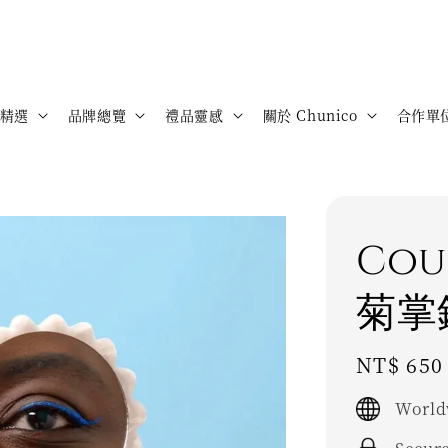
精選
品牌總覽
禮品靈感
關於 Chunico
合作單
Cou
菊掌鏡
Regular
NT$ 650
price
World