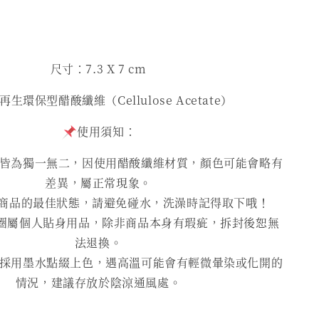
尺寸：7.3 X 7 cm
生環保型醋酸纖維（Cellulose Acetate）
使用須知：
為獨一無二，因使用醋酸纖維材質，顏色可能會略有
差異，屬正常現象。
商品的最佳狀態，請避免碰水，洗澡時記得取下哦！
圈屬個人貼身用品，除非商品本身有瑕疵，拆封後恕無
法退換。
用墨水點綴上色，遇高溫可能會有輕微暈染或化開的
情況，建議存放於陰涼通風處。