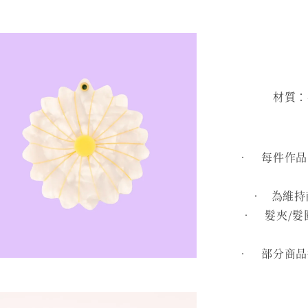
材質：再
• 每件作品皆
• 為維持
• 髮夾/髮
• 部分商品採