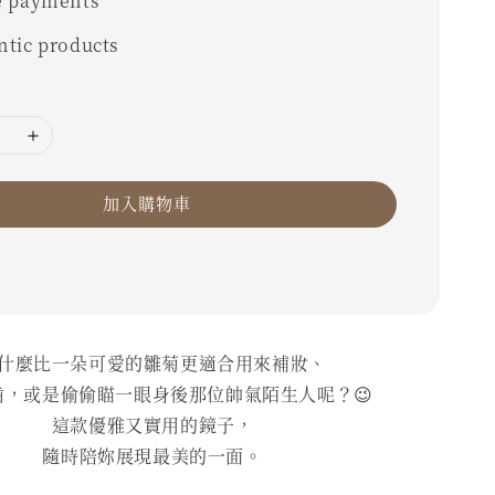
e payments
ntic products
加入購物車
什麼比一朵可愛的雛菊更適合用來補妝、
齒，或是偷偷瞄一眼身後那位帥氣陌生人呢？😉
這款優雅又實用的鏡子，
隨時陪妳展現最美的一面。