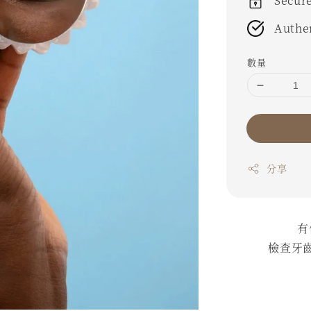
Secur
Authe
數量
分享
有
檢查牙