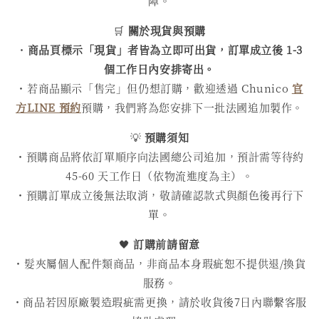
障。
🛒
關於現貨與預購
・
商品頁標示「現貨」者皆為立即可出貨，訂單成立後 1-3
個工作日內安排寄出。
・若商品顯示「售完」但仍想訂購，歡迎透過 Chunico
官
方LINE 預約
預購，我們將為您安排下一批法國追加製作。
💡
預購須知
・預購商品將依訂單順序向法國總公司追加，預計需等待約
45-60 天工作日（依物流進度為主）。
・預購訂單成立後無法取消，敬請確認款式與顏色後再行下
單。
🖤
訂購前請留意
・髮夾屬個人配件類商品，非商品本身瑕疵恕不提供退/換貨
服務。
・商品若因原廠製造瑕疵需更換，請於收貨後7日內聯繫客服