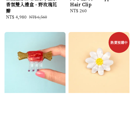
香氛雙入禮盒 - 野玫瑰花
Hair Clip
瓣
Regular
NT$ 260
Sale
NT$ 4,980
Regular
price
NT$ 6,560
price
price
熱賣預購中