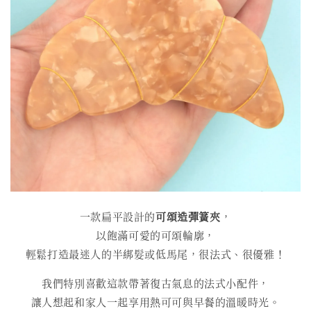
一款扁平設計的
可頌造彈簧夾
，
以飽滿可愛的可頌輪廓，
輕鬆打造最迷人的半綁髮或低馬尾，很法式、很優雅！
我們特別喜歡這款帶著復古氣息的法式小配件，
讓人想起和家人一起享用熱可可與早餐的溫暖時光。