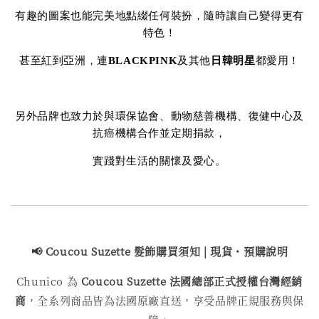
有趣的圖案也能完美地點綴任何裝扮，隨時讓自己變得更有
特色！
甚至紅到亞洲，連
BLACKPINK
及其他
日韓明星
都愛用！
另外品牌也致力於與環保協會、動物慈善機構、復健中心及
抗癌機構合作並定期捐款，
實踐對生活的關懷及愛心。
📢 Coucou Suzette 髮飾購買
須知 | 現貨・預購說明
Chunico 為
Coucou Suzette 法國總部正式授權台灣經銷
商
，全系列商品皆為法國原廠直送，享受品牌正規服務與保