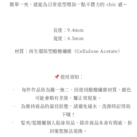
簡單一夾，就能為日常造型增添一點不費力的 chic 感～
長度：9.4mm
寬度：4.5mm
材質：再生環保型醋酸纖維（Cellulose Acetate）
使用須知：
• 每件作品皆為獨一無二，因使用醋酸纖維材質，顏色
可能會略有差異，屬正常現象。
• 為維持商品的最佳狀態，請避免碰水，洗澡時記得取
下哦！
• 髮夾/髮圈屬個人貼身用品，除非商品本身有瑕疵，拆
封後恕無法退換。