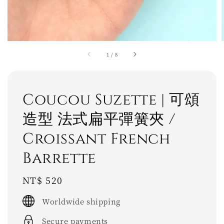
1
/
8
Coucou Suzette | 可頌
造型 法式扁平彈簧夾 /
Croissant French
Barrette
Regular
NT$ 520
price
Worldwide shipping
Secure payments