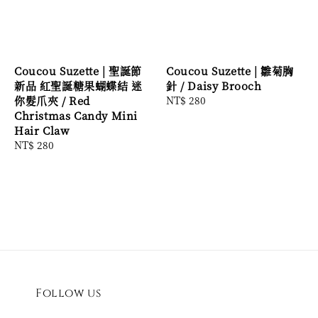
Coucou Suzette | 聖誕節
Coucou Suzette | 雛菊胸
新品 紅聖誕糖果蝴蝶結 迷
針 / Daisy Brooch
你髮爪夾 / Red
Regular
NT$ 280
Christmas Candy Mini
price
Hair Claw
Regular
NT$ 280
price
Follow us