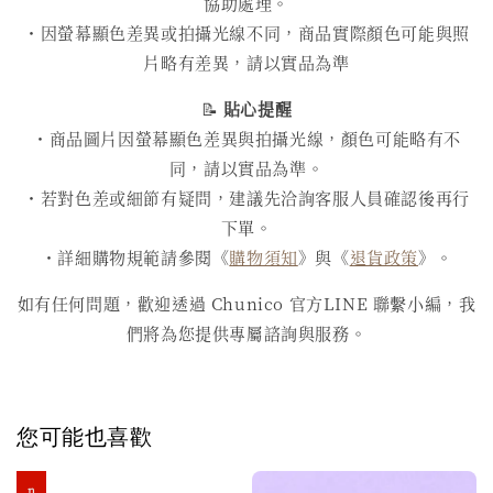
協助處理。
・因螢幕顯色差異或拍攝光線不同，商品實際顏色可能與照
片略有差異，請以實品為準
📝
貼心提醒
・商品圖片因螢幕顯色差異與拍攝光線，顏色可能略有不
同，請以實品為準。
・若對色差或細節有疑問，建議先洽詢客服人員確認後再行
下單。
・詳細購物規範請參閱《
購物須知
》與《
退貨政策
》。
如有任何問題，歡迎透過 Chunico 官方LINE 聯繫小編，我
們將為您提供專屬諮詢與服務。
您可能也喜歡