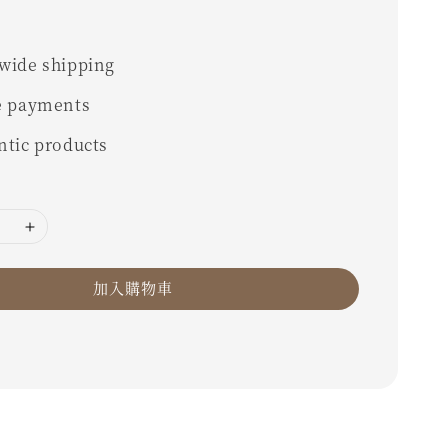
wide shipping
e payments
ntic products
加入購物車