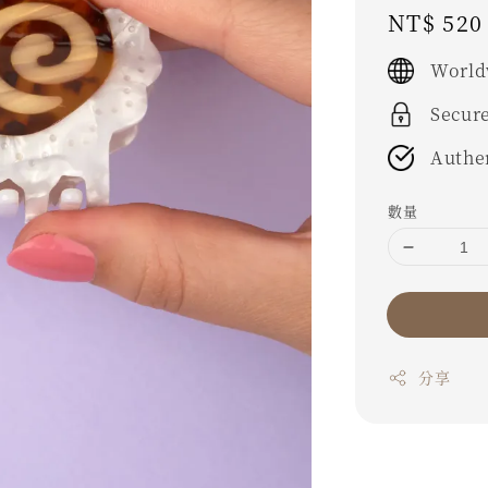
Regular
NT$ 520
price
World
Secur
Authe
數量
分享