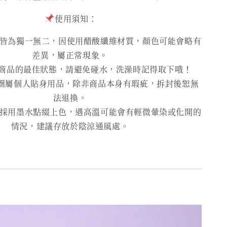
使用須知：
為獨一無二，因使用醋酸纖維材質，顏色可能會略有
差異，屬正常現象。
商品的最佳狀態，請避免碰水，洗澡時記得取下哦！
圈屬個人貼身用品，除非商品本身有瑕疵，拆封後恕無
法退換。
用墨水點綴上色，遇高溫可能會有輕微暈染或化開的
情況，建議存放於陰涼通風處。