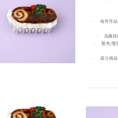
• 每件作品皆
• 為維持
• 髮夾/髮
• 部分商品採