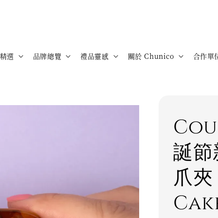
精選
品牌總覽
禮品靈感
關於 Chunico
合作單
Cou
誕節
爪夾 
Cak