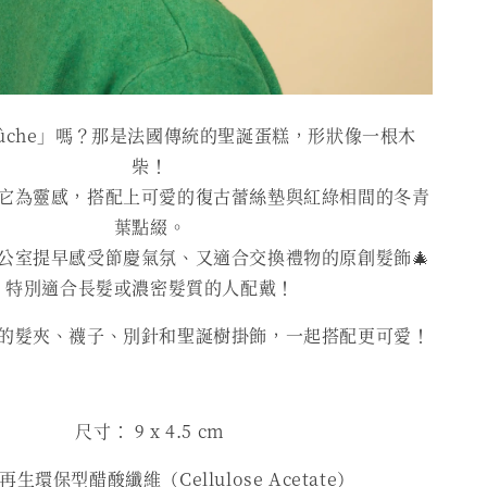
bûche」嗎？那是法國傳統的聖誕蛋糕，形狀像一根木
柴！
它為靈感，搭配上可愛的復古蕾絲墊與紅綠相間的冬青
葉點綴。
公室提早感受節慶氣氛、又適合交換禮物的原創髮飾🎄
特別適合長髮或濃密髮質的人配戴！
的髮夾、襪子、別針和聖誕樹掛飾，一起搭配更可愛！
尺寸： 9 x 4.5 cm
生環保型醋酸纖維（Cellulose Acetate）