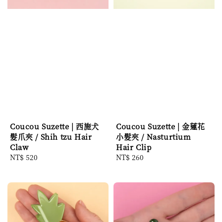
Coucou Suzette | 西施犬
Coucou Suzette | 金蓮花
髮爪夾 / Shih tzu Hair
小髮夾 / Nasturtium
Claw
Hair Clip
Regular
NT$ 520
Regular
NT$ 260
price
price