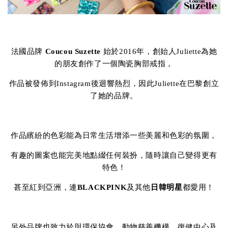
法國品牌
Coucou Suzette
始於2016年，創始人Juliette為她
的朋友創作了一個陶瓷胸部戒指，
作品被發佈到Instagram後迴響熱烈，因此Juliette在巴黎創立
了她的品牌。
作品繽紛的色彩能為日常生活增添一些美麗和色彩的氛圍，
有趣的圖案也能完美地點綴任何裝扮，隨時讓自己變得更有
特色！
甚至紅到亞洲，連
BLACKPINK
及其他
日韓明星
都愛用！
另外品牌也致力於與環保協會、動物慈善機構、復健中心及