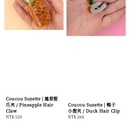
Coucou Suzette | 鳳梨髮
爪夾 / Pineapple Hair
Coucou Suzette | 鴨子
Claw
小髮夾 / Duck Hair Clip
Regular
NT$ 520
Regular
NT$ 260
price
price