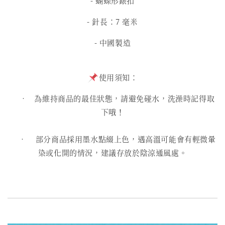
- 蝴蝶形錶扣
- 針長：7 毫米
- 中國製造
使用須知：
• 為維持商品的最佳狀態，請避免碰水，洗澡時記得取
下哦！
• 部分商品採用墨水點綴上色，遇高溫可能會有輕微暈
染或化開的情況，建議存放於陰涼通風處。