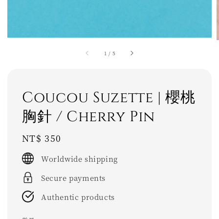
1
/
5
Coucou Suzette | 櫻桃
胸針 / Cherry Pin
Regular
NT$ 350
price
Worldwide shipping
Secure payments
Authentic products