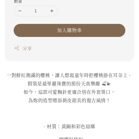
數量
加入購物車
分享
一對鮮紅飽滿的櫻桃，讓人想起童年時把櫻桃掛在耳朵上、
假裝是最華麗珠寶的那份天真樂趣 🍒💫
如今，這款可愛胸針更適合別在外套領口，
為妳的造型增添俏皮甜美的復古風情！
- 材質：黃銅和彩色琺瑯