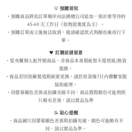
💡
預購須知
・預購商品將依訂單順序向法國總公司追加，預計需等待約
45-60 天工作日（依物流進度為主）。
・預購訂單成立後無法取消，敬請確認款式與顏色後再行下
單。
🖤
訂購前請留意
・髮夾屬個人配件類商品，非商品本身瑕疵恕不提供退/換貨
服務。
・商品若因原廠製造瑕疵需更換，請於收貨後7日內聯繫客服
協助處理。
・因螢幕顯色差異或拍攝光線不同，商品實際顏色可能與照
片略有差異，請以實品為準
📝
貼心提醒
・商品圖片因螢幕顯色差異與拍攝光線，顏色可能略有不
同，請以實品為準。