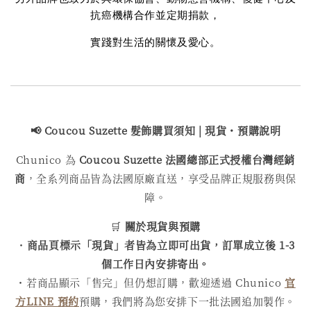
抗癌機構合作並定期捐款，
實踐對生活的關懷及愛心。
📢 Coucou Suzette 髮飾購買
須知 | 現貨・預購說明
Chunico 為
Coucou Suzette 法國總部正式授權台灣經銷
商
，全系列商品皆為法國原廠直送，享受品牌正規服務與保
障。
🛒
關於現貨與預購
・
商品頁標示「現貨」者皆為立即可出貨，訂單成立後 1-3
個工作日內安排寄出。
・若商品顯示「售完」但仍想訂購，歡迎透過 Chunico
官
方LINE 預約
預購，我們將為您安排下一批法國追加製作。