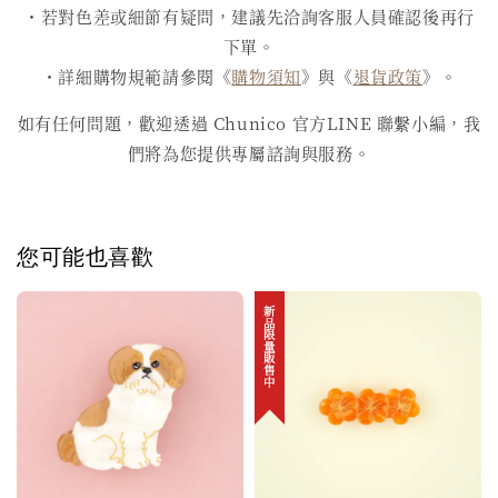
・若對色差或細節有疑問，建議先洽詢客服人員確認後再行
下單。
・詳細購物規範請參閱《
購物須知
》與《
退貨政策
》。
如有任何問題，歡迎透過 Chunico 官方LINE 聯繫小編，我
們將為您提供專屬諮詢與服務。
您可能也喜歡
新品限量販售中