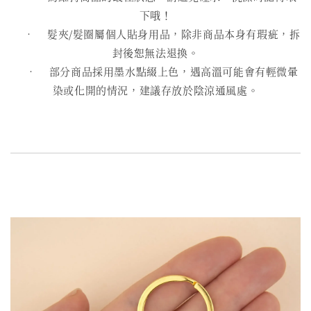
下哦！
• 髮夾/髮圈屬個人貼身用品，除非商品本身有瑕疵，拆
封後恕無法退換。
• 部分商品採用墨水點綴上色，遇高溫可能會有輕微暈
染或化開的情況，建議存放於陰涼通風處。