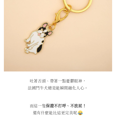
吐著舌頭、帶著一點憂鬱眼神，
法國鬥牛犬總是能瞬間融化人心。
而這一隻
保證不打呼、不放屁！
還有什麼能比這更完美呢