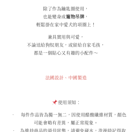
除了作為鑰匙圈使用，
也能變身成
寵物吊牌
，
輕鬆掛在家中愛犬的項圈上！
兼具實用與可愛，
不論送給狗奴朋友，或留給自家毛孩，
都是一個貼心又有趣的小配件～
法國設計、中國製造
使用須知：
• 每件作品皆為獨一無二，因使用醋酸纖維材質，顏色
可能會略有差異，屬正常現象。
• 為維持商品的最佳狀態，請避免碰水，洗澡時記得取