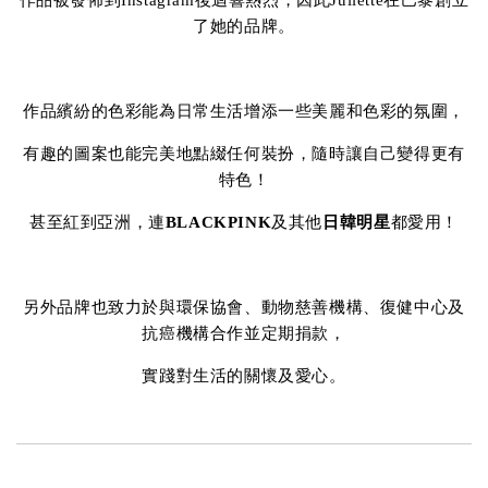
作品被發佈到Instagram後迴響熱烈，因此Juliette在巴黎創立
了她的品牌。
作品繽紛的色彩能為日常生活增添一些美麗和色彩的氛圍，
有趣的圖案也能完美地點綴任何裝扮，隨時讓自己變得更有
特色！
甚至紅到亞洲，連
BLACKPINK
及其他
日韓明星
都愛用！
另外品牌也致力於與環保協會、動物慈善機構、復健中心及
抗癌機構合作並定期捐款，
實踐對生活的關懷及愛心。