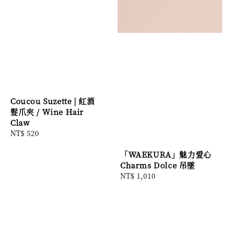
Coucou Suzette | 紅酒
髮爪夾 / Wine Hair
Claw
Regular
NT$ 520
price
「WAEKURA」魅力愛心
Charms Dolce 吊墜
Regular
NT$ 1,010
price