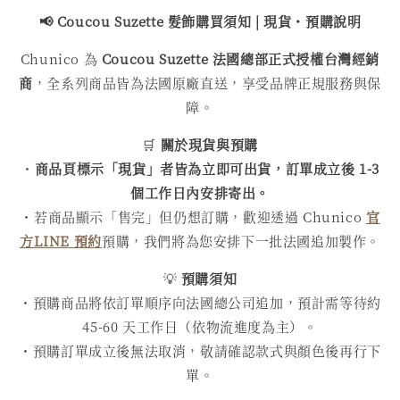
📢 Coucou Suzette 髮飾購買
須知 | 現貨・預購說明
Chunico 為
Coucou Suzette 法國總部正式授權台灣經銷
商
，全系列商品皆為法國原廠直送，享受品牌正規服務與保
障。
🛒
關於現貨與預購
・
商品頁標示「現貨」者皆為立即可出貨，訂單成立後 1-3
個工作日內安排寄出。
・若商品顯示「售完」但仍想訂購，歡迎透過 Chunico
官
方LINE 預約
預購，我們將為您安排下一批法國追加製作。
💡
預購須知
・預購商品將依訂單順序向法國總公司追加，預計需等待約
45-60 天工作日（依物流進度為主）。
・預購訂單成立後無法取消，敬請確認款式與顏色後再行下
單。