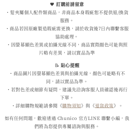
🖤
訂購前請留意
・髮夾屬個人配件類商品，非商品本身瑕疵恕不提供退/換貨
服務。
・商品若因原廠製造瑕疵需更換，請於收貨後7日內聯繫客服
協助處理。
・因螢幕顯色差異或拍攝光線不同，商品實際顏色可能與照
片略有差異，請以實品為準
📝
貼心提醒
・商品圖片因螢幕顯色差異與拍攝光線，顏色可能略有不
同，請以實品為準。
・若對色差或細節有疑問，建議先洽詢客服人員確認後再行
下單。
・詳細購物規範請參閱《
購物須知
》與《
退貨政策
》。
如有任何問題，歡迎透過 Chunico 官方LINE 聯繫小編，我
們將為您提供專屬諮詢與服務。