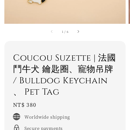
1
/
6
Coucou Suzette | 法國
鬥牛犬 鑰匙圈、寵物吊牌
/ Bulldog Keychain
、 Pet Tag
Regular
NT$ 380
price
Worldwide shipping
Secure payments