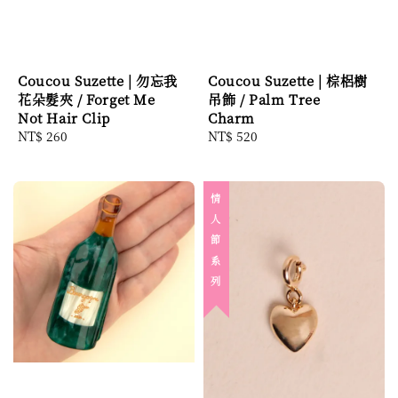
Coucou Suzette | 勿忘我
Coucou Suzette | 棕梠樹
花朵髮夾 / Forget Me
吊飾 / Palm Tree
Not Hair Clip
Charm
Regular
NT$ 260
Regular
NT$ 520
price
price
情 人 節 系 列