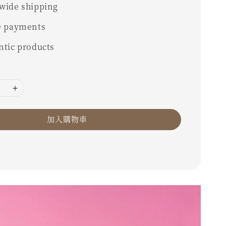
wide shipping
e payments
ntic products
加入購物車