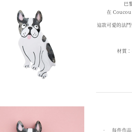
巴
在 Couc
這款可愛的法鬥
材質：再
• 每件作品皆