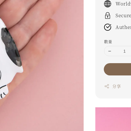
World
Secur
Authe
數量
分享