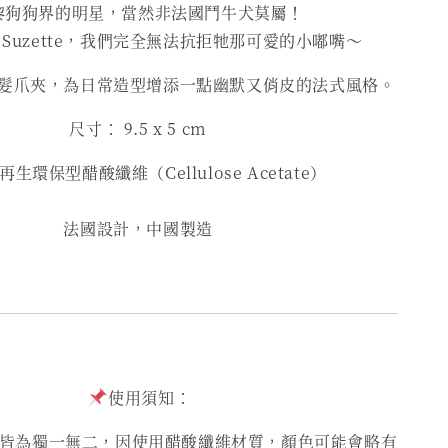
黎狗狗界的明星，當然非法國鬥牛犬莫屬！
ou Suzette，我們完全無法抗拒牠那可愛的小嘟嘴～
髮爪夾，為日常造型增添一點幽默又俏皮的法式風格。
尺寸： 9.5 x 5 cm
生環保型醋酸纖維（Cellulose Acetate）
法國設計，中國製造
使用須知：
為獨一無二，因使用醋酸纖維材質，顏色可能會略有