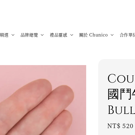
精選
品牌總覽
禮品靈感
關於 Chunico
合作單
Cou
國鬥
Bul
Regular
NT$ 520
price