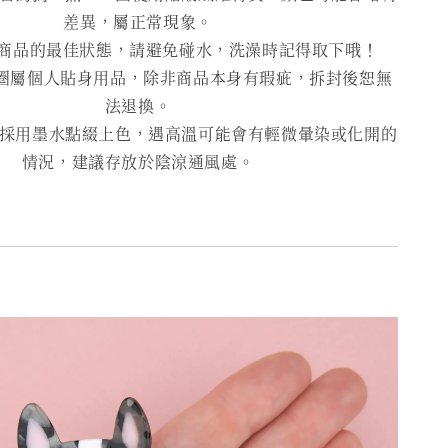
差異，屬正常現象。
商品的最佳狀態，請避免碰水，洗澡時記得取下哦！
圈屬個人貼身用品，除非商品本身有瑕疵，拆封後恕無
法退換。
用墨水點綴上色，遇高溫可能會有輕微暈染或化開的
情況，建議存放於陰涼通風處。