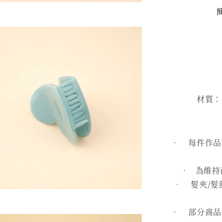
材質：再
• 每件作品皆
• 為維持
• 髮夾/髮
• 部分商品採