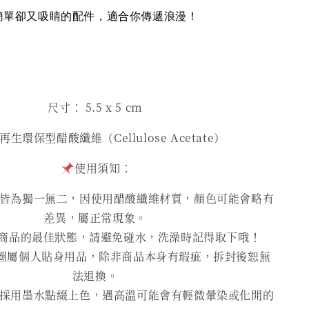
簡單卻又吸睛的配件，適合你傳遞浪漫！
尺寸： 5.5 x 5 cm
生環保型醋酸纖維（Cellulose Acetate）
使用須知：
為獨一無二，因使用醋酸纖維材質，顏色可能會略有
差異，屬正常現象。
商品的最佳狀態，請避免碰水，洗澡時記得取下哦！
圈屬個人貼身用品，除非商品本身有瑕疵，拆封後恕無
法退換。
用墨水點綴上色，遇高溫可能會有輕微暈染或化開的