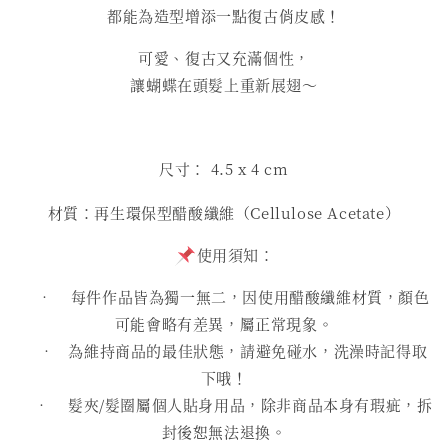
都能為造型增添一點復古俏皮感！
可愛、復古又充滿個性，
讓蝴蝶在頭髮上重新展翅～
尺寸： 4.5
x 4 cm
材質：再生環保型醋酸纖維（Cellulose Acetate）
使用須知：
• 每件作品皆為獨一無二，因使用醋酸纖維材質，顏色
可能會略有差異，屬正常現象。
• 為維持商品的最佳狀態，請避免碰水，洗澡時記得取
下哦！
• 髮夾/髮圈屬個人貼身用品，除非商品本身有瑕疵，拆
封後恕無法退換。