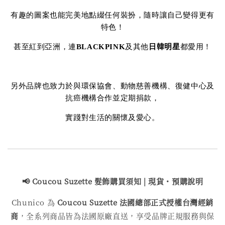
有趣的圖案也能完美地點綴任何裝扮，隨時讓自己變得更有
特色！
甚至紅到亞洲，連
BLACKPINK
及其他
日韓明星
都愛用！
另外品牌也致力於與環保協會、動物慈善機構、復健中心及
抗癌機構合作並定期捐款，
實踐對生活的關懷及愛心。
📢 Coucou Suzette 髮飾購買
須知 | 現貨・預購說明
Chunico 為
Coucou Suzette 法國總部正式授權台灣經銷
商
，全系列商品皆為法國原廠直送，享受品牌正規服務與保