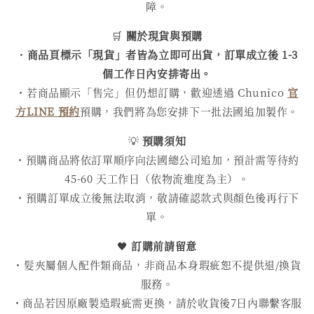
障。
🛒
關於現貨與預購
・
商品頁標示「現貨」者皆為立即可出貨，訂單成立後 1-3
個工作日內安排寄出。
・若商品顯示「售完」但仍想訂購，歡迎透過 Chunico
官
方LINE 預約
預購，我們將為您安排下一批法國追加製作。
💡
預購須知
・預購商品將依訂單順序向法國總公司追加，預計需等待約
45-60 天工作日（依物流進度為主）。
・預購訂單成立後無法取消，敬請確認款式與顏色後再行下
單。
🖤
訂購前請留意
・髮夾屬個人配件類商品，非商品本身瑕疵恕不提供退/換貨
服務。
・商品若因原廠製造瑕疵需更換，請於收貨後7日內聯繫客服