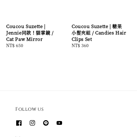
Coucou Suzette |
Coucou Suzette | 糖果
Jennie同款！貓掌鏡 /
小髮夾組 / Candies Hair
Cat Paw Mirror
Clips Set
Regular
NT$ 650
Regular
NT$ 360
price
price
Follow us