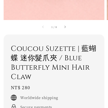
1
/
8
Coucou Suzette | 藍蝴
蝶 迷你髮爪夾 / Blue
Butterfly Mini Hair
Claw
Regular
NT$ 280
price
Worldwide shipping
Secure payments