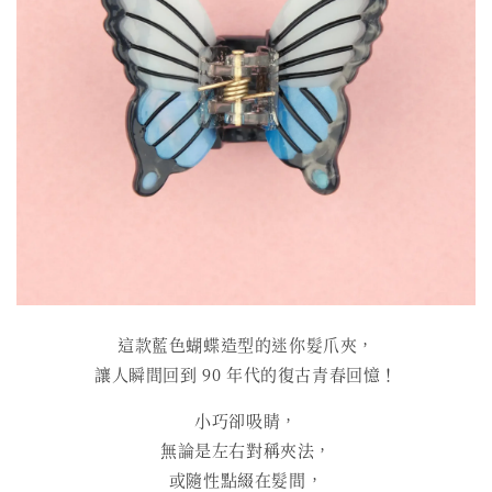
這款藍色蝴蝶造型的迷你髮爪夾，
讓人瞬間回到 90 年代的復古青春回憶！
小巧卻吸睛，
無論是左右對稱夾法，
或隨性點綴在髮間，