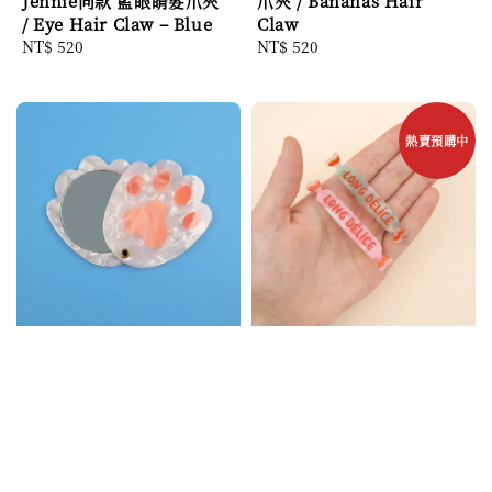
Jennie同款 藍眼睛髮爪夾
爪夾 / Bananas Hair
/ Eye Hair Claw – Blue
Claw
Regular
NT$ 520
Regular
NT$ 520
price
price
熱賣預購中