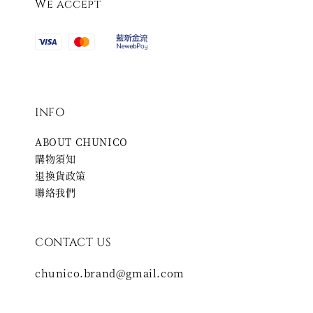
We accept
INFO
ABOUT CHUNICO
購物須知
退換貨政策
聯絡我們
CONTACT US
chunico.brand@gmail.com