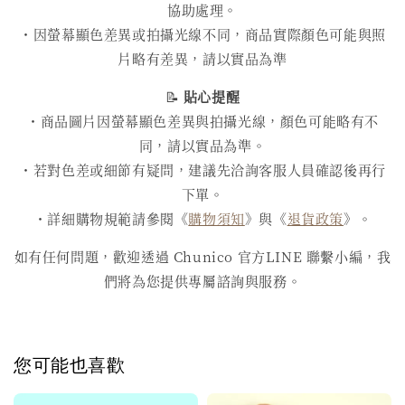
協助處理。
・因螢幕顯色差異或拍攝光線不同，商品實際顏色可能與照
片略有差異，請以實品為準
📝
貼心提醒
・商品圖片因螢幕顯色差異與拍攝光線，顏色可能略有不
同，請以實品為準。
・若對色差或細節有疑問，建議先洽詢客服人員確認後再行
下單。
・詳細購物規範請參閱《
購物須知
》與《
退貨政策
》。
如有任何問題，歡迎透過 Chunico 官方LINE 聯繫小編，我
們將為您提供專屬諮詢與服務。
您可能也喜歡