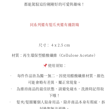
都能駕馭這份剛剛好的可愛與趣味！
同系列還有髮爪夾還有襪款唷
尺寸： 4 x 2.5 cm
材質：再生環保型醋酸纖維（Cellulose Acetate）
使用須知：
• 每件作品皆為獨一無二，因使用醋酸纖維材質，顏色
可能會略有差異，屬正常現象。
• 為維持商品的最佳狀態，請避免碰水，洗澡時記得取
下哦！
• 髮夾/髮圈屬個人貼身用品，除非商品本身有瑕疵，拆
封後恕無法退換。