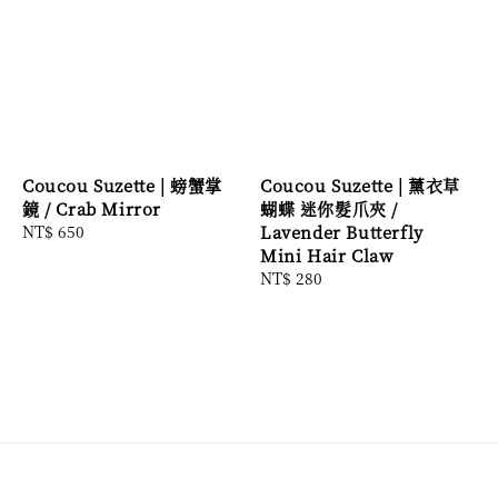
Coucou Suzette | 螃蟹掌
Coucou Suzette | 薰衣草
鏡 / Crab Mirror
蝴蝶 迷你髮爪夾 /
Regular
NT$ 650
Lavender Butterfly
price
Mini Hair Claw
Regular
NT$ 280
price