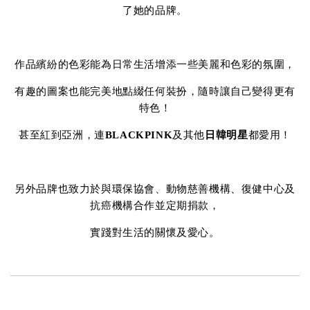
了她的品牌。
作品繽紛的色彩能為日常生活增添一些美麗和色彩的氛圍，
有趣的圖案也能完美地點綴任何裝扮，隨時讓自己變得更有
特色！
甚至紅到亞洲，連
BLACKPINK
及其他
日韓明星
都愛用！
另外品牌也致力於與環保協會、動物慈善機構、復健中心及
抗癌機構合作並定期捐款，
實踐對生活的關懷及愛心。