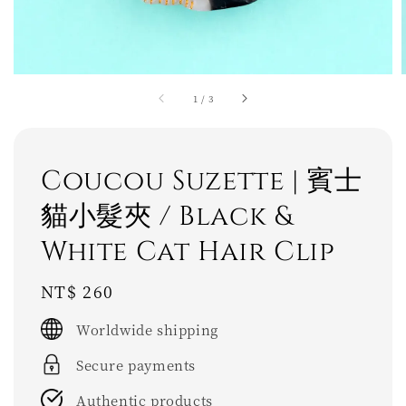
1
/
3
Coucou Suzette | 賓士
貓小髮夾 / Black &
White Cat Hair Clip
Regular
NT$ 260
price
Worldwide shipping
Secure payments
Authentic products