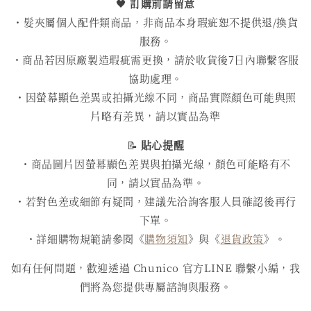
🖤
訂購前請留意
・髮夾屬個人配件類商品，非商品本身瑕疵恕不提供退/換貨
服務。
・商品若因原廠製造瑕疵需更換，請於收貨後7日內聯繫客服
協助處理。
・因螢幕顯色差異或拍攝光線不同，商品實際顏色可能與照
片略有差異，請以實品為準
📝
貼心提醒
・商品圖片因螢幕顯色差異與拍攝光線，顏色可能略有不
同，請以實品為準。
・若對色差或細節有疑問，建議先洽詢客服人員確認後再行
下單。
・詳細購物規範請參閱《
購物須知
》與《
退貨政策
》。
如有任何問題，歡迎透過 Chunico 官方LINE 聯繫小編，我
們將為您提供專屬諮詢與服務。