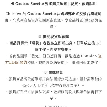
📢 Coucou Suzette 髮飾購買
須知 | 現貨・預購說明
Chunico 為
Coucou Suzette 法國總部正式授權台灣經銷
商
，全系列商品皆為法國原廠直送，享受品牌正規服務與保
障。
🛒
關於現貨與預購
・
商品頁標示「現貨」者皆為立即可出貨，訂單成立後 1-3
個工作日內安排寄出。
・若商品顯示「售完」但仍想訂購，歡迎透過 Chunico
官
方LINE 預約
預購，我們將為您安排下一批法國追加製作。
💡
預購須知
・預購商品將依訂單順序向法國總公司追加，預計需等待約
45-60 天工作日（依物流進度為主）。
・預購訂單成立後無法取消，敬請確認款式與顏色後再行下
單。