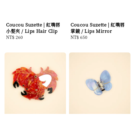
Coucou Suzette | 紅嘴唇
Coucou Suzette | 紅嘴唇
小髮夾 / Lips Hair Clip
掌鏡 / Lips Mirror
Regular
NT$ 260
Regular
NT$ 650
price
price