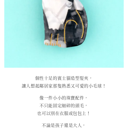
個性十足的賓士貓造型髮夾，
讓人想起鄰居家那隻熟悉又可愛的小毛球！
像一件小小的珠寶配件，
不只能固定細碎的頭毛，
也可以別在衣服或包包上！
不論是孩子還是大人，