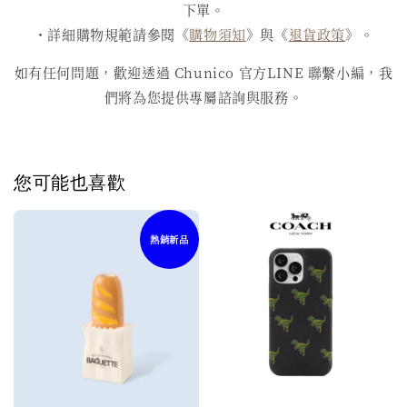
下單。
・詳細購物規範請參閱《
購物須知
》與《
退貨政策
》。
如有任何問題，歡迎透過 Chunico 官方LINE 聯繫小編，我
們將為您提供專屬諮詢與服務。
您可能也喜歡
熱銷新品