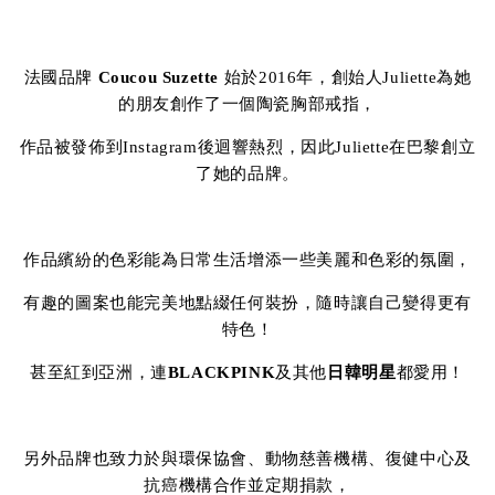
法國品牌
Coucou Suzette
始於2016年，創始人Juliette為她
的朋友創作了一個陶瓷胸部戒指，
作品被發佈到Instagram後迴響熱烈，因此Juliette在巴黎創立
了她的品牌。
作品繽紛的色彩能為日常生活增添一些美麗和色彩的氛圍，
有趣的圖案也能完美地點綴任何裝扮，隨時讓自己變得更有
特色！
甚至紅到亞洲，連
BLACKPINK
及其他
日韓明星
都愛用！
另外品牌也致力於與環保協會、動物慈善機構、復健中心及
抗癌機構合作並定期捐款，