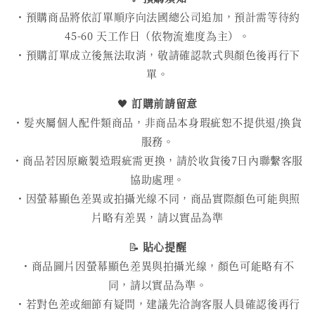
・預購商品將依訂單順序向法國總公司追加，預計需等待約
45-60 天工作日（依物流進度為主）。
・預購訂單成立後無法取消，敬請確認款式與顏色後再行下
單。
🖤
訂購前請留意
・髮夾屬個人配件類商品，非商品本身瑕疵恕不提供退/換貨
服務。
・商品若因原廠製造瑕疵需更換，請於收貨後7日內聯繫客服
協助處理。
・因螢幕顯色差異或拍攝光線不同，商品實際顏色可能與照
片略有差異，請以實品為準
📝
貼心提醒
・商品圖片因螢幕顯色差異與拍攝光線，顏色可能略有不
同，請以實品為準。
・若對色差或細節有疑問，建議先洽詢客服人員確認後再行