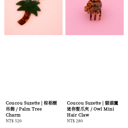
Coucou Suzette | 棕梠樹
Coucou Suzette | 貓頭鷹
吊飾 / Palm Tree
迷你髮爪夾 / Owl Mini
Charm
Hair Claw
Regular
NT$ 520
Regular
NT$ 280
price
price