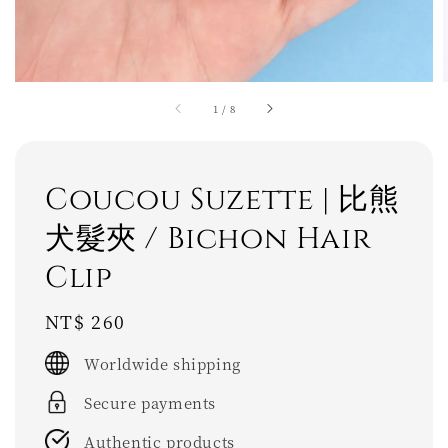
1
/
8
Coucou Suzette | 比熊
犬髮夾 / Bichon Hair
Clip
Regular
NT$ 260
price
Worldwide shipping
Secure payments
Authentic products