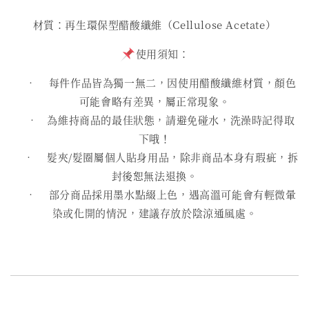
材質：再生環保型醋酸纖維（Cellulose Acetate）
使用須知：
• 每件作品皆為獨一無二，因使用醋酸纖維材質，顏色
可能會略有差異，屬正常現象。
• 為維持商品的最佳狀態，請避免碰水，洗澡時記得取
下哦！
• 髮夾/髮圈屬個人貼身用品，除非商品本身有瑕疵，拆
封後恕無法退換。
• 部分商品採用墨水點綴上色，遇高溫可能會有輕微暈
染或化開的情況，建議存放於陰涼通風處。