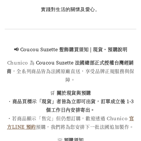
實踐對生活的關懷及愛心。
📢 Coucou Suzette 髮飾購買
須知 | 現貨・預購說明
Chunico 為
Coucou Suzette 法國總部正式授權台灣經銷
商
，全系列商品皆為法國原廠直送，享受品牌正規服務與保
障。
🛒
關於現貨與預購
・
商品頁標示「現貨」者皆為立即可出貨，訂單成立後 1-3
個工作日內安排寄出。
・若商品顯示「售完」但仍想訂購，歡迎透過 Chunico
官
方LINE 預約
預購，我們將為您安排下一批法國追加製作。
💡
預購須知