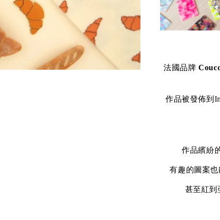
法國品牌
Couco
作品被發佈到In
作品繽紛
有趣的圖案也
甚至紅到