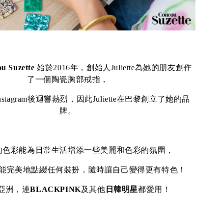
u Suzette
始於2016年，創始人Juliette為她的朋友創作
了一個陶瓷胸部戒指，
stagram後迴響熱烈，因此Juliette在巴黎創立了她的品
牌。
的色彩能為日常生活增添一些美麗和色彩的氛圍，
能完美地點綴任何裝扮，隨時讓自己變得更有特色！
亞洲，連
BLACKPINK
及其他
日韓明星
都愛用！