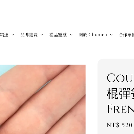
精選
品牌總覽
禮品靈感
關於 Chunico
合作單
Cou
棍彈簧
Fre
Regular
NT$ 520
price