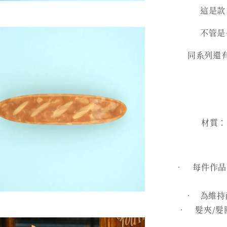
這是款
不管是
同系列還
材質：再
• 每件作品皆
• 為維持
• 髮夾/髮