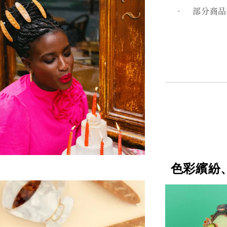
• 部分商品採
色彩繽紛