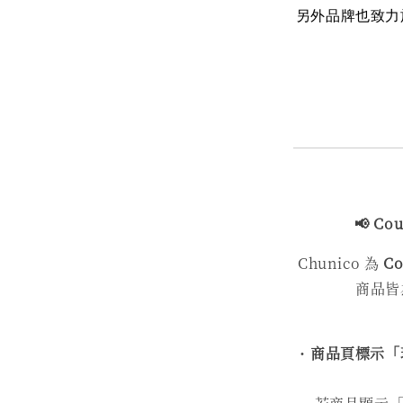
另外品牌也致力
📢 Co
Chunico 為
C
商品皆
・
商品頁標示「