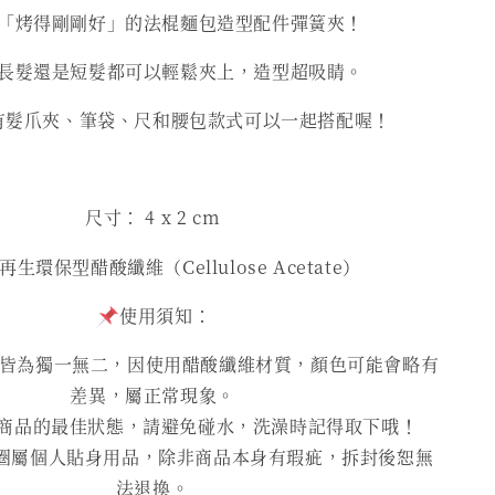
「烤得剛剛好」的法棍麵包造型配件彈簧夾！
長髮還是短髮都可以輕鬆夾上，造型超吸睛。
有髮爪夾、筆袋、尺和腰包款式可以一起搭配喔！
尺寸： 4
x 2 cm
生環保型醋酸纖維（Cellulose Acetate）
使用須知：
為獨一無二，因使用醋酸纖維材質，顏色可能會略有
差異，屬正常現象。
商品的最佳狀態，請避免碰水，洗澡時記得取下哦！
圈屬個人貼身用品，除非商品本身有瑕疵，拆封後恕無
法退換。