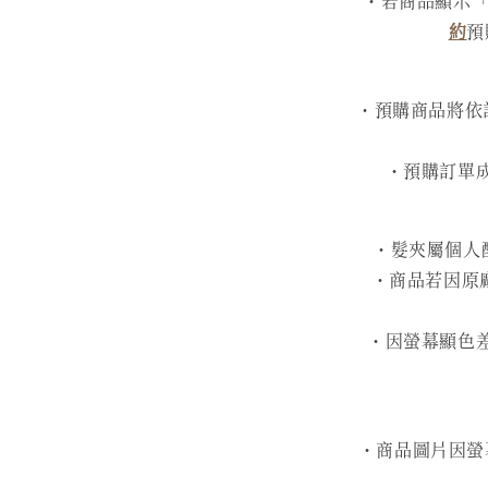
・若商品顯示「
約
預
・預購商品將依訂
・預購訂單
・髮夾屬個人
・商品若因原
・因螢幕顯色
・商品圖片因螢