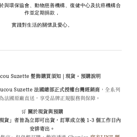
於與環保協會、動物慈善機構、復健中心及抗癌機構合
作並定期捐款，
實踐對生活的關懷及愛心。
ucou Suzette 髮飾購買
須知 | 現貨・預購說明
oucou Suzette 法國總部正式授權台灣經銷商
，全系列
為法國原廠直送，享受品牌正規服務與保障。
🛒
關於現貨與預購
現貨」者皆為立即可出貨，訂單成立後 1-3 個工作日內
安排寄出。