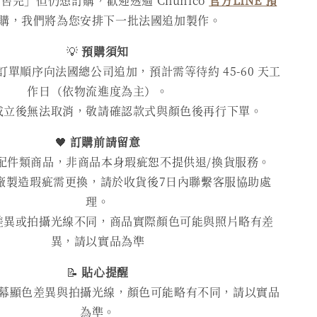
售完」但仍想訂購，歡迎透過 Chunico
官方LINE 預
購，我們將為您安排下一批法國追加製作。
💡
預購須知
單順序向法國總公司追加，預計需等待約 45-60 天工
作日（依物流進度為主）。
成立後無法取消，敬請確認款式與顏色後再行下單。
🖤
訂購前請留意
配件類商品，非商品本身瑕疵恕不提供退/換貨服務。
廠製造瑕疵需更換，請於收貨後7日內聯繫客服協助處
理。
差異或拍攝光線不同，商品實際顏色可能與照片略有差
異，請以實品為準
📝
貼心提醒
幕顯色差異與拍攝光線，顏色可能略有不同，請以實品
為準。