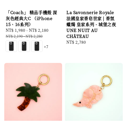
「Coach」 精品手機殼 深
La Savonnerie Royale
灰色經典大C （iPhone
法國皇家香皂世家 | 香氛
15、16系列）
蠟燭 皇家系列 - 城堡之夜
Sale
NT$ 1,980
-
NT$ 2,180
Regular
UNE NUIT AU
price
price
CHÂTEAU
NT$ 2,190
-
NT$ 2,280
Regular
NT$ 2,780
+7
price