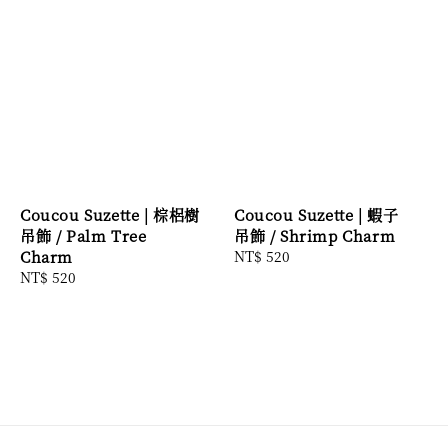
Coucou Suzette | 棕梠樹
Coucou Suzette | 蝦子
吊飾 / Palm Tree
吊飾 / Shrimp Charm
Charm
Regular
NT$ 520
Regular
NT$ 520
price
price