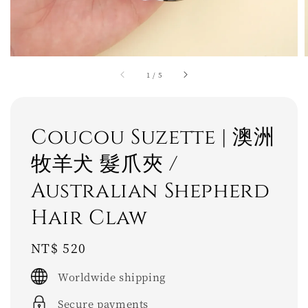
1
/
5
Coucou Suzette | 澳洲
牧羊犬 髮爪夾 /
Australian Shepherd
Hair Claw
Regular
NT$ 520
price
Worldwide shipping
Secure payments