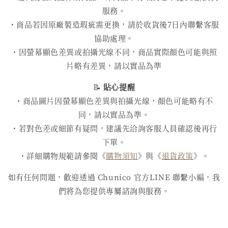
服務。
・商品若因原廠製造瑕疵需更換，請於收貨後7日內聯繫客服
協助處理。
・因螢幕顯色差異或拍攝光線不同，商品實際顏色可能與照
片略有差異，請以實品為準
📝
貼心提醒
・商品圖片因螢幕顯色差異與拍攝光線，顏色可能略有不
同，請以實品為準。
・若對色差或細節有疑問，建議先洽詢客服人員確認後再行
下單。
・詳細購物規範請參閱《
購物須知
》與《
退貨政策
》。
如有任何問題，歡迎透過 Chunico 官方LINE 聯繫小編，我
們將為您提供專屬諮詢與服務。