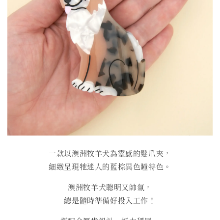
一款以澳洲牧羊犬為靈感的髮爪夾，
細緻呈現牠迷人的藍棕異色瞳特色。
澳洲牧羊犬聰明又帥氣，
總是隨時準備好投入工作！