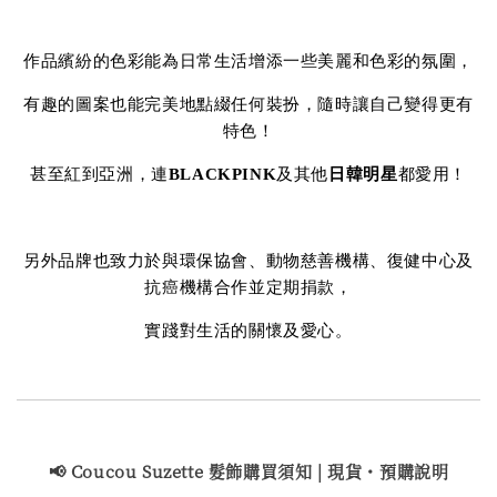
作品繽紛的色彩能為日常生活增添一些美麗和色彩的氛圍，
有趣的圖案也能完美地點綴任何裝扮，隨時讓自己變得更有
特色！
甚至紅到亞洲，連
BLACKPINK
及其他
日韓明星
都愛用！
另外品牌也致力於與環保協會、動物慈善機構、復健中心及
抗癌機構合作並定期捐款，
實踐對生活的關懷及愛心。
📢 Coucou Suzette 髮飾購買
須知 | 現貨・預購說明