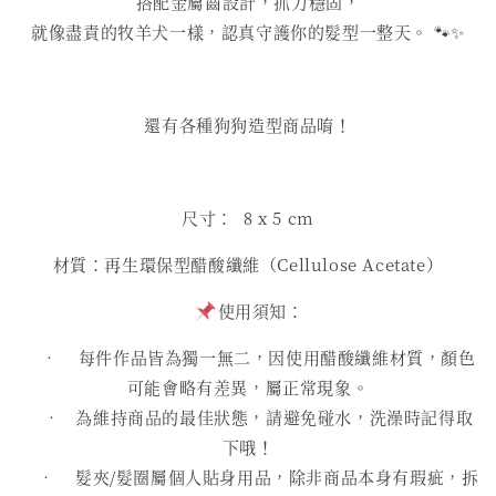
搭配金屬齒設計，抓力穩固，
就像盡責的牧羊犬一樣，認真守護你的髮型一整天。 🐾✨
還有各種狗狗造型商品唷！
尺寸： 8 x 5 cm
材質：再生環保型醋酸纖維（Cellulose Acetate）
使用須知：
• 每件作品皆為獨一無二，因使用醋酸纖維材質，顏色
可能會略有差異，屬正常現象。
• 為維持商品的最佳狀態，請避免碰水，洗澡時記得取
下哦！
• 髮夾/髮圈屬個人貼身用品，除非商品本身有瑕疵，拆