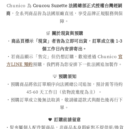
Chunico 為
Coucou Suzette 法國總部正式授權台灣經銷
商
，全系列商品皆為法國原廠直送，享受品牌正規服務與保
障。
🛒
關於現貨與預購
・
商品頁標示「現貨」者皆為立即可出貨，訂單成立後 1-3
個工作日內安排寄出。
・若商品顯示「售完」但仍想訂購，歡迎透過 Chunico
官
方LINE 預約
預購，我們將為您安排下一批法國追加製作。
💡
預購須知
・預購商品將依訂單順序向法國總公司追加，預計需等待約
45-60 天工作日（依物流進度為主）。
・預購訂單成立後無法取消，敬請確認款式與顏色後再行下
單。
🖤
訂購前請留意
・髮夾屬個人配件類商品，非商品本身瑕疵恕不提供退/換貨