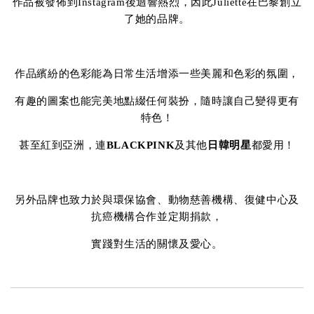
作品被發佈到Instagram後迴響熱烈，因此Juliette在巴黎創立
了她的品牌。
作品繽紛的色彩能為日常生活增添一些美麗和色彩的氛圍，
有趣的圖案也能完美地點綴任何裝扮，隨時讓自己變得更有
特色！
甚至紅到亞洲，連
BLACKPINK
及其他
日韓明星
都愛用！
另外品牌也致力於與環保協會、動物慈善機構、復健中心及
抗癌機構合作並定期捐款，
實踐對生活的關懷及愛心。