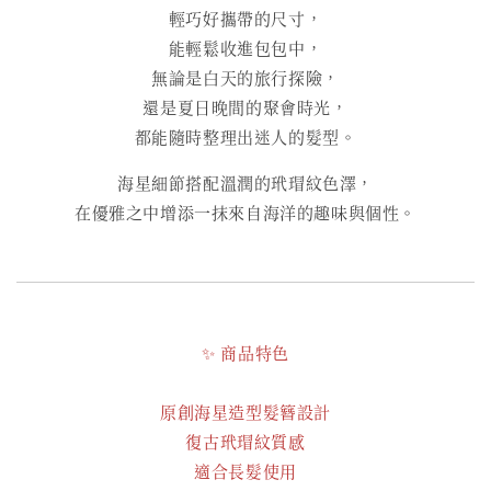
輕巧好攜帶的尺寸，
能輕鬆收進包包中，
無論是白天的旅行探險，
還是夏日晚間的聚會時光，
都能隨時整理出迷人的髮型。
海星細節搭配溫潤的玳瑁紋色澤，
在優雅之中增添一抹來自海洋的趣味與個性。
✨ 商品特色
原創海星造型髮簪設計
復古玳瑁紋質感
適合長髮使用