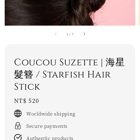
1
/
7
Coucou Suzette | 海星
髮簪 / Starfish Hair
Stick
Regular
NT$ 520
price
Worldwide shipping
Secure payments
Authentic products