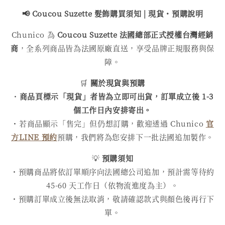
📢 Coucou Suzette 髮飾購買
須知 | 現貨・預購說明
Chunico 為
Coucou Suzette 法國總部正式授權台灣經銷
商
，全系列商品皆為法國原廠直送，享受品牌正規服務與保
障。
🛒
關於現貨與預購
・
商品頁標示「現貨」者皆為立即可出貨，訂單成立後 1-3
個工作日內安排寄出。
・若商品顯示「售完」但仍想訂購，歡迎透過 Chunico
官
方LINE 預約
預購，我們將為您安排下一批法國追加製作。
💡
預購須知
・預購商品將依訂單順序向法國總公司追加，預計需等待約
45-60 天工作日（依物流進度為主）。
・預購訂單成立後無法取消，敬請確認款式與顏色後再行下
單。