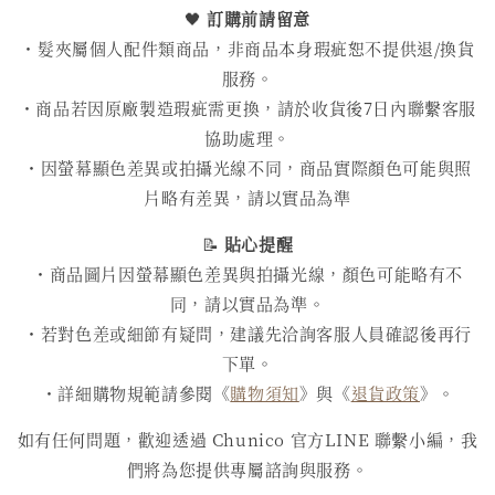
🖤
訂購前請留意
・髮夾屬個人配件類商品，非商品本身瑕疵恕不提供退/換貨
服務。
・商品若因原廠製造瑕疵需更換，請於收貨後7日內聯繫客服
協助處理。
・因螢幕顯色差異或拍攝光線不同，商品實際顏色可能與照
片略有差異，請以實品為準
📝
貼心提醒
・商品圖片因螢幕顯色差異與拍攝光線，顏色可能略有不
同，請以實品為準。
・若對色差或細節有疑問，建議先洽詢客服人員確認後再行
下單。
・詳細購物規範請參閱《
購物須知
》與《
退貨政策
》。
如有任何問題，歡迎透過 Chunico 官方LINE 聯繫小編，我
們將為您提供專屬諮詢與服務。