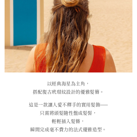
以經典海星為主角，
搭配復古玳瑁紋設計的優雅髮簪。
這是一款讓人愛不釋手的實用髮飾——
只需將頭髮隨性盤成髮髻，
輕輕插入髮簪，
瞬間完成毫不費力的法式優雅造型。