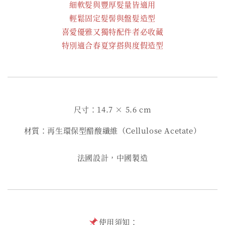
細軟髮與豐厚髮量皆適用
輕鬆固定髮髻與盤髮造型
喜愛優雅又獨特配件者必收藏
特別適合春夏穿搭與度假造型
尺寸：14.7 × 5.6 cm
材質：再生環保型醋酸纖維（Cellulose Acetate）
法國設計，中國製造
使用須知：