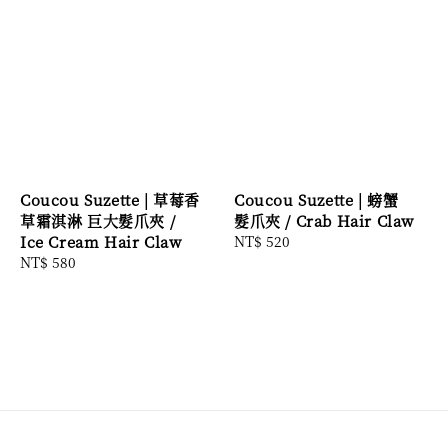
Coucou Suzette | 草莓香
Coucou Suzette | 螃蟹
草霜淇淋 巨大髮爪夾 /
髮爪夾 / Crab Hair Claw
Ice Cream Hair Claw
Regular
NT$ 520
Regular
NT$ 580
price
price