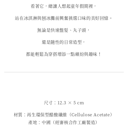
看著它，總讓人想起童年假期裡，
站在冰淇淋與刨冰攤前興奮挑選口味的美好回憶。
無論是快速盤髮、丸子頭，
還是隨性的日常造型，
都能輕鬆為穿搭增添一點繽紛與趣味！
尺寸：12.3 × 5 cm
材質：再生環保型醋酸纖維（Cellulose Acetate）
產地：中國（經審核合作工廠製造）