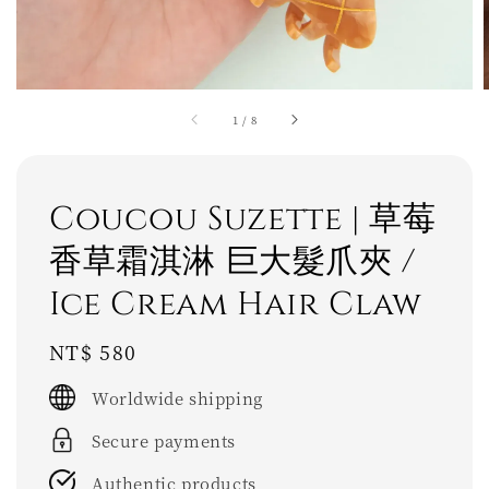
1
/
8
Coucou Suzette | 草莓
香草霜淇淋 巨大髮爪夾 /
Ice Cream Hair Claw
Regular
NT$ 580
price
Worldwide shipping
Secure payments
Authentic products