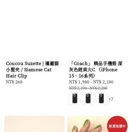
Coucou Suzette | 暹羅貓
「Coach」 精品手機殼 深
小髮夾 / Siamese Cat
灰色經典大C （iPhone
Hair Clip
15、16系列）
Regular
NT$ 260
Sale
NT$ 1,980
-
NT$ 2,180
Regular
price
price
price
NT$ 2,190
-
NT$ 2,280
+7
熱賣預購中