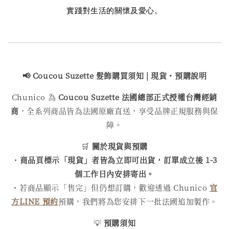
實踐對生活的關懷及愛心。
📢 Coucou Suzette 髮飾購買
須知 | 現貨・預購說明
Chunico 為
Coucou Suzette 法國總部正式授權台灣經銷
商
，全系列商品皆為法國原廠直送，享受品牌正規服務與保
障。
🛒
關於現貨與預購
・
商品頁標示「現貨」者皆為立即可出貨，訂單成立後 1-3
個工作日內安排寄出。
・若商品顯示「售完」但仍想訂購，歡迎透過 Chunico
官
方LINE 預約
預購，我們將為您安排下一批法國追加製作。
💡
預購須知