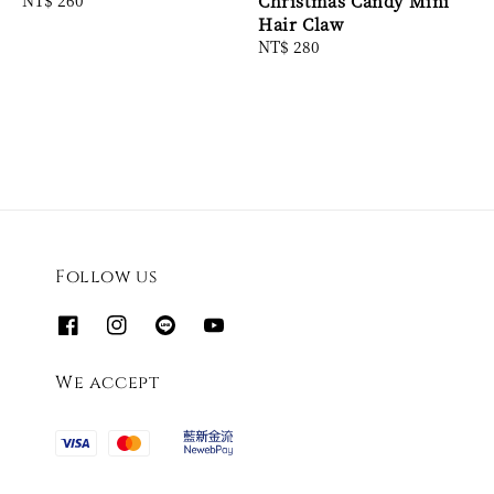
Christmas Candy Mini
price
Hair Claw
Regular
NT$ 280
price
Follow us
We accept