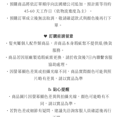
・預購商品將依訂單順序向法國總公司追加，預計需等待約
45-60 天工作日（依物流進度為主）。
・預購訂單成立後無法取消，敬請確認款式與顏色後再行下
單。
🖤
訂購前請留意
・髮夾屬個人配件類商品，非商品本身瑕疵恕不提供退/換貨
服務。
・商品若因原廠製造瑕疵需更換，請於收貨後7日內聯繫客服
協助處理。
・因螢幕顯色差異或拍攝光線不同，商品實際顏色可能與照
片略有差異，請以實品為準
📝
貼心提醒
・商品圖片因螢幕顯色差異與拍攝光線，顏色可能略有不
同，請以實品為準。
・若對色差或細節有疑問，建議先洽詢客服人員確認後再行