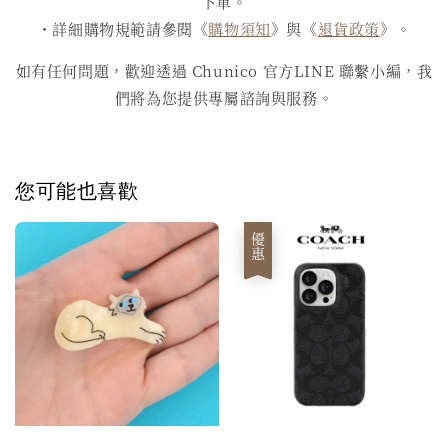
下單。
・詳細購物規範請參閱《
購物須知
》與《
退貨政策
》。
如有任何問題，歡迎透過 Chunico 官方LINE 聯繫小編，我
們將為您提供專屬諮詢與服務。
您可能也喜歡
優惠