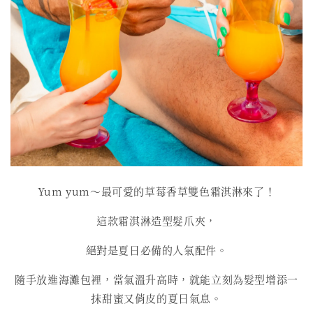
Yum yum～最可愛的草莓香草雙色霜淇淋來了！
這款霜淇淋造型髮爪夾，
絕對是夏日必備的人氣配件。
隨手放進海灘包裡，當氣溫升高時，就能立刻為髮型增添一
抹甜蜜又俏皮的夏日氣息。