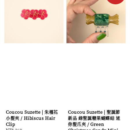
Coucou Suzette | 朱槿花
Coucou Suzette | 聖誕節
小髮夾 / Hibiscus Hair
新品 綠聖誕糖果蝴蝶結 迷
Clip
你髮爪夾 / Green
Regular
NT$ 260