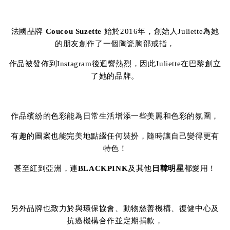
法國品牌
Coucou Suzette
始於2016年，創始人Juliette為她
的朋友創作了一個陶瓷胸部戒指，
作品被發佈到Instagram後迴響熱烈，因此Juliette在巴黎創立
了她的品牌。
作品繽紛的色彩能為日常生活增添一些美麗和色彩的氛圍，
有趣的圖案也能完美地點綴任何裝扮，隨時讓自己變得更有
特色！
甚至紅到亞洲，連
BLACKPINK
及其他
日韓明星
都愛用！
另外品牌也致力於與環保協會、動物慈善機構、復健中心及
抗癌機構合作並定期捐款，