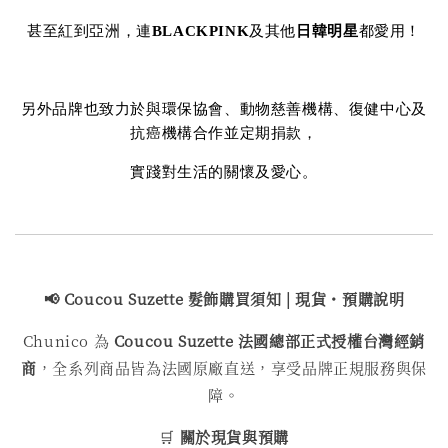
甚至紅到亞洲，連
BLACKPINK
及其他
日韓明星
都愛用！
另外品牌也致力於與環保協會、動物慈善機構、復健中心及
抗癌機構合作並定期捐款，
實踐對生活的關懷及愛心。
📢 Coucou Suzette 髮飾購買
須知 | 現貨・預購說明
Chunico 為
Coucou Suzette 法國總部正式授權台灣經銷
商
，全系列商品皆為法國原廠直送，享受品牌正規服務與保
障。
🛒
關於現貨與預購