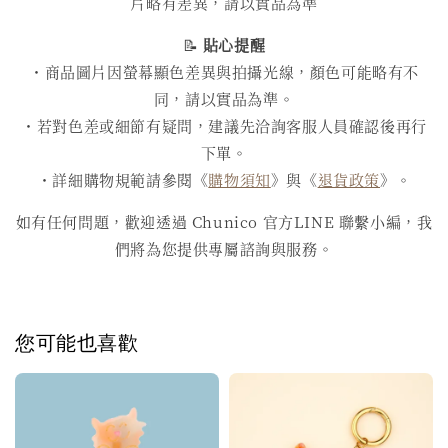
片略有差異，請以實品為準
📝
貼心提醒
・商品圖片因螢幕顯色差異與拍攝光線，顏色可能略有不
同，請以實品為準。
・若對色差或細節有疑問，建議先洽詢客服人員確認後再行
下單。
・詳細購物規範請參閱《
購物須知
》與《
退貨政策
》。
如有任何問題，歡迎透過 Chunico 官方LINE 聯繫小編，我
們將為您提供專屬諮詢與服務。
您可能也喜歡