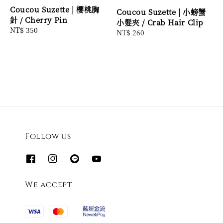
Coucou Suzette | 櫻桃胸
Coucou Suzette | 小螃蟹
針 / Cherry Pin
小髮夾 / Crab Hair Clip
Regular
NT$ 350
Regular
NT$ 260
price
price
Follow us
We accept