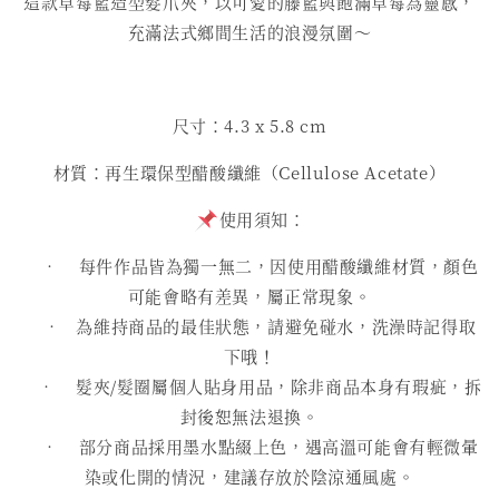
這款草莓籃造型髮爪夾，以可愛的藤籃與飽滿草莓為靈感，
充滿法式鄉間生活的浪漫氛圍～
尺寸：4.3 x 5.8 cm
材質：再生環保型醋酸纖維（Cellulose Acetate）
使用須知：
• 每件作品皆為獨一無二，因使用醋酸纖維材質，顏色
可能會略有差異，屬正常現象。
• 為維持商品的最佳狀態，請避免碰水，洗澡時記得取
下哦！
• 髮夾/髮圈屬個人貼身用品，除非商品本身有瑕疵，拆
封後恕無法退換。
• 部分商品採用墨水點綴上色，遇高溫可能會有輕微暈
染或化開的情況，建議存放於陰涼通風處。