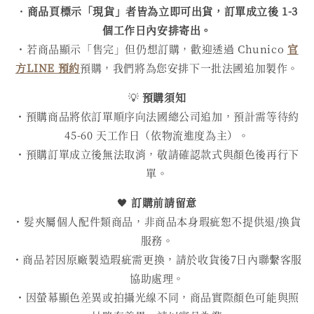
・
商品頁標示「現貨」者皆為立即可出貨，訂單成立後 1-3
個工作日內安排寄出。
・若商品顯示「售完」但仍想訂購，歡迎透過 Chunico
官
方LINE 預約
預購，我們將為您安排下一批法國追加製作。
💡
預購須知
・預購商品將依訂單順序向法國總公司追加，預計需等待約
45-60 天工作日（依物流進度為主）。
・預購訂單成立後無法取消，敬請確認款式與顏色後再行下
單。
🖤
訂購前請留意
・髮夾屬個人配件類商品，非商品本身瑕疵恕不提供退/換貨
服務。
・商品若因原廠製造瑕疵需更換，請於收貨後7日內聯繫客服
協助處理。
・因螢幕顯色差異或拍攝光線不同，商品實際顏色可能與照