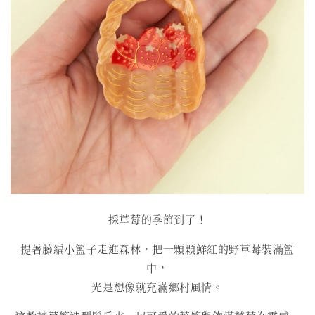
採草莓的季節到了！
提著藤編小籃子走進森林，把一顆顆鮮紅的野草莓裝滿籃
中，
光是想像就充滿鄉村風情。