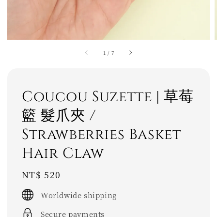
1
/
7
Coucou Suzette | 草莓
籃 髮爪夾 /
Strawberries Basket
Hair Claw
Regular
NT$ 520
price
Worldwide shipping
Secure payments