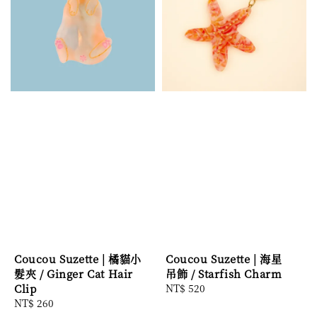
Coucou Suzette | 橘貓小
Coucou Suzette | 海星
髮夾 / Ginger Cat Hair
吊飾 / Starfish Charm
Clip
Regular
NT$ 520
Regular
NT$ 260
price