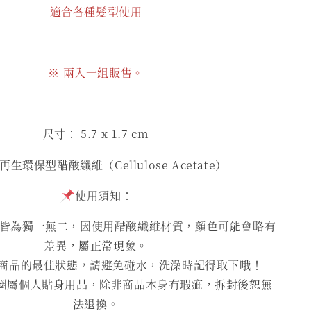
適合各種髮型使用
※ 兩入一組販售。
尺寸： 5.7
x 1.7 cm
生環保型醋酸纖維（Cellulose Acetate）
使用須知：
為獨一無二，因使用醋酸纖維材質，顏色可能會略有
差異，屬正常現象。
商品的最佳狀態，請避免碰水，洗澡時記得取下哦！
圈屬個人貼身用品，除非商品本身有瑕疵，拆封後恕無
法退換。