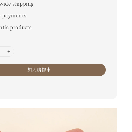
wide shipping
e payments
ntic products
加入購物車