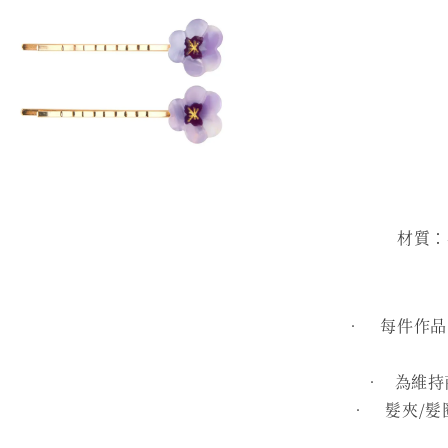
材質：再
• 每件作品皆
• 為維持
• 髮夾/髮