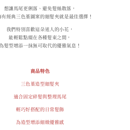
想讓馬尾更俐落、避免髮絲散落，
飾有經典三色堇圖案的細髮夾就是最佳選擇！
我們特別喜歡這朵迷人的小花，
能輕鬆點綴在各種髮束之間，
為髮型增添一抹無可取代的優雅氣息！
商品特色
三色堇造型細髮夾
適合固定碎髮與整理馬尾
輕巧好搭配的日常髮飾
為造型增添細緻優雅感