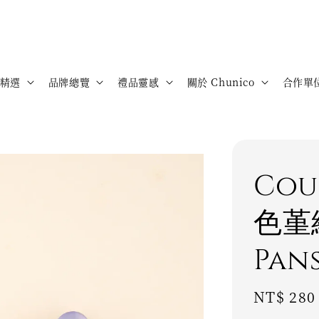
精選
品牌總覽
禮品靈感
關於 Chunico
合作單
Cou
色堇
Pans
Regular
NT$ 280
price