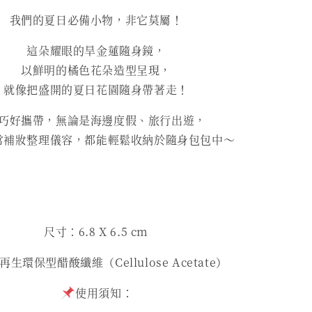
我們的夏日必備小物，非它莫屬！
這朵耀眼的旱金蓮隨身鏡，
以鮮明的橘色花朵造型呈現，
就像把盛開的夏日花園隨身帶著走！
巧好攜帶，無論是海邊度假、旅行出遊，
常補妝整理儀容，都能輕鬆收納於隨身包包中～
尺寸：6.8 X 6.5 cm
生環保型醋酸纖維（Cellulose Acetate）
使用須知：