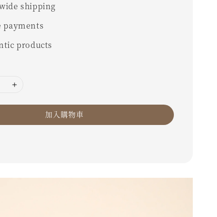
wide shipping
e payments
ntic products
加入購物車