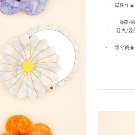
• 每件作品皆
• 為維持
• 髮夾/髮
• 部分商品採