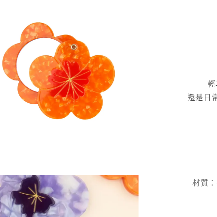
輕
還是日
材質：再