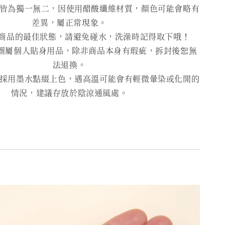
為獨一無二，因使用醋酸纖維材質，顏色可能會略有
差異，屬正常現象。
商品的最佳狀態，請避免碰水，洗澡時記得取下哦！
圈屬個人貼身用品，除非商品本身有瑕疵，拆封後恕無
法退換。
用墨水點綴上色，遇高溫可能會有輕微暈染或化開的
情況，建議存放於陰涼通風處。