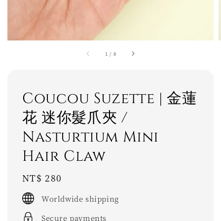
1
/
8
Coucou Suzette | 金蓮
花 迷你髮爪夾 /
Nasturtium Mini
Hair Claw
Regular
NT$ 280
price
Worldwide shipping
Secure payments