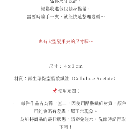
迷你尺寸設計，
輕鬆收進包包隨身攜帶，
需要時隨手一夾，就能快速整理髮型～
也有大型髮爪夾的尺寸喔～
尺寸： 4 x 3 cm
材質：再生環保型醋酸纖維（Cellulose Acetate）
使用須知：
• 每件作品皆為獨一無二，因使用醋酸纖維材質，顏色
可能會略有差異，屬正常現象。
• 為維持商品的最佳狀態，請避免碰水，洗澡時記得取
下哦！