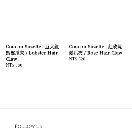
Coucou Suzette | 巨大龍
Coucou Suzette | 紅玫瑰
蝦髮爪夾 / Lobster Hair
髮爪夾 / Rose Hair Claw
Claw
Regular
NT$ 520
Regular
NT$ 580
price
price
Follow us