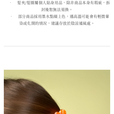
• 髮夾/髮圈屬個人貼身用品，除非商品本身有瑕疵，拆
封後恕無法退換。
• 部分商品採用墨水點綴上色，遇高溫可能會有輕微暈
染或化開的情況，建議存放於陰涼通風處。