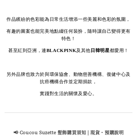
作品繽紛的色彩能為日常生活增添一些美麗和色彩的氛圍，
有趣的圖案也能完美地點綴任何裝扮，隨時讓自己變得更有
特色！
甚至紅到亞洲，連
BLACKPINK
及其他
日韓明星
都愛用！
另外品牌也致力於與環保協會、動物慈善機構、復健中心及
抗癌機構合作並定期捐款，
實踐對生活的關懷及愛心。
📢 Coucou Suzette 髮飾購買
須知 | 現貨・預購說明