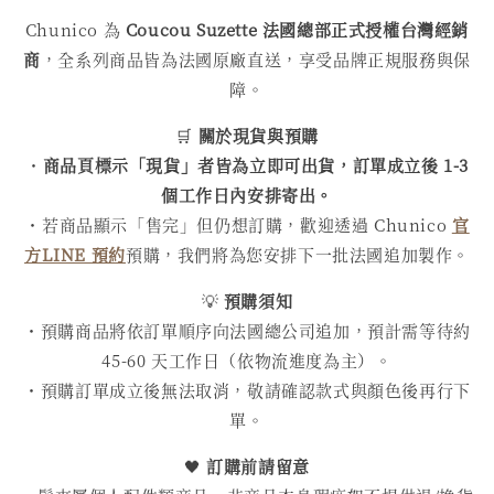
Chunico 為
Coucou Suzette 法國總部正式授權台灣經銷
商
，全系列商品皆為法國原廠直送，享受品牌正規服務與保
障。
🛒
關於現貨與預購
・
商品頁標示「現貨」者皆為立即可出貨，訂單成立後 1-3
個工作日內安排寄出。
・若商品顯示「售完」但仍想訂購，歡迎透過 Chunico
官
方LINE 預約
預購，我們將為您安排下一批法國追加製作。
💡
預購須知
・預購商品將依訂單順序向法國總公司追加，預計需等待約
45-60 天工作日（依物流進度為主）。
・預購訂單成立後無法取消，敬請確認款式與顏色後再行下
單。
🖤
訂購前請留意