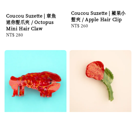
Coucou Suzette | 蘋果小
Coucou Suzette | 章魚
髮夾 / Apple Hair Clip
迷你髮爪夾 / Octopus
Regular
NT$ 260
Mini Hair Claw
price
Regular
NT$ 280
price