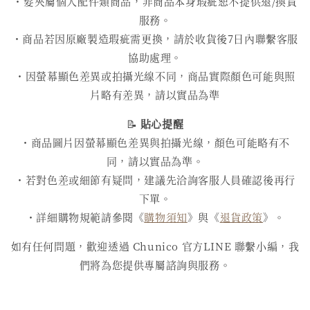
・髮夾屬個人配件類商品，非商品本身瑕疵恕不提供退/換貨
服務。
・商品若因原廠製造瑕疵需更換，請於收貨後7日內聯繫客服
協助處理。
・因螢幕顯色差異或拍攝光線不同，商品實際顏色可能與照
片略有差異，請以實品為準
📝
貼心提醒
・商品圖片因螢幕顯色差異與拍攝光線，顏色可能略有不
同，請以實品為準。
・若對色差或細節有疑問，建議先洽詢客服人員確認後再行
下單。
・詳細購物規範請參閱《
購物須知
》與《
退貨政策
》。
如有任何問題，歡迎透過 Chunico 官方LINE 聯繫小編，我
們將為您提供專屬諮詢與服務。