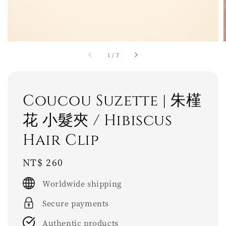
1
/
7
Coucou Suzette | 朱槿
花 小髮夾 / Hibiscus
Hair Clip
Regular
NT$ 260
price
Worldwide shipping
Secure payments
Authentic products