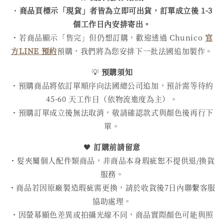
・
商品頁標示「現貨」者皆為立即可出貨，訂單成立後 1-3
個工作日內安排寄出。
・若商品顯示「售完」但仍想訂購，歡迎透過 Chunico
官
方LINE 預約
預購，我們將為您安排下一批法國追加製作。
💡
預購須知
・預購商品將依訂單順序向法國總公司追加，預計需等待約
45-60 天工作日（依物流進度為主）。
・預購訂單成立後無法取消，敬請確認款式與顏色後再行下
單。
🖤
訂購前請留意
・髮夾屬個人配件類商品，非商品本身瑕疵恕不提供退/換貨
服務。
・商品若因原廠製造瑕疵需更換，請於收貨後7日內聯繫客服
協助處理。
・因螢幕顯色差異或拍攝光線不同，商品實際顏色可能與照