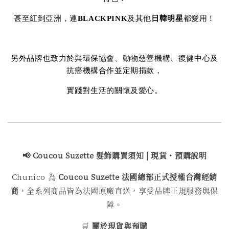
甚至紅到亞洲，連
BLACKPINK
及其他
日韓明星
都愛用！
另外品牌也致力於與環保協會、動物慈善機構、復健中心及
抗癌機構合作並定期捐款，
實踐對生活的關懷及愛心。
📢 Coucou Suzette 髮飾購買
須知 | 現貨・預購說明
Chunico 為
Coucou Suzette 法國總部正式授權台灣經銷
商
，全系列商品皆為法國原廠直送，享受品牌正規服務與保
障。
🛒
關於現貨與預購