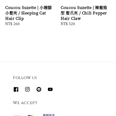
Coucou Suzette | 小睡貓
Coucou Suzette | 辣椒造
小髮夾 / Sleeping Cat
型 髮爪夾 / Chili Pepper
Hair Clip
Hair Claw
Regular
NT$ 260
Regular
NT$ 520
price
price
Follow us
We accept