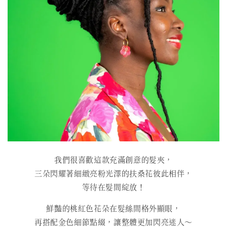
我們很喜歡這款充滿創意的髮夾，
三朵閃耀著細緻亮粉光澤的扶桑花彼此相伴，
等待在髮間綻放！
鮮豔的桃紅色花朵在髮絲間格外顯眼，
再搭配金色細節點綴，讓整體更加閃亮迷人～