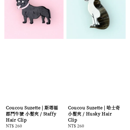
Coucou Suzette | 斯塔福
Coucou Suzette | 哈士奇
郡鬥牛㹴 小髮夾 / Staffy
小髮夾 / Husky Hair
Hair Clip
Clip
Regular
NT$ 260
Regular
NT$ 260