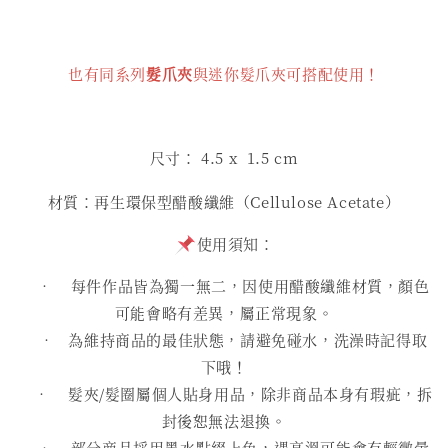
也有同系列
髮爪夾
與迷你髮爪夾可搭配使用！
尺寸： 4.5
x 1.5 cm
材質：再生環保型醋酸纖維（Cellulose Acetate）
使用須知：
• 每件作品皆為獨一無二，因使用醋酸纖維材質，顏色
可能會略有差異，屬正常現象。
• 為維持商品的最佳狀態，請避免碰水，洗澡時記得取
下哦！
• 髮夾/髮圈屬個人貼身用品，除非商品本身有瑕疵，拆
封後恕無法退換。
• 部分商品採用墨水點綴上色，遇高溫可能會有輕微暈