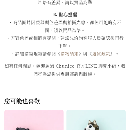
片略有差異，請以實品為準
📝
貼心提醒
・商品圖片因螢幕顯色差異與拍攝光線，顏色可能略有不
同，請以實品為準。
・若對色差或細節有疑問，建議先洽詢客服人員確認後再行
下單。
・詳細購物規範請參閱《
購物須知
》與《
退貨政策
》。
如有任何問題，歡迎透過 Chunico 官方LINE 聯繫小編，我
們將為您提供專屬諮詢與服務。
您可能也喜歡