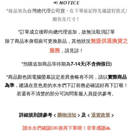
📢
𝙉𝙊𝙏𝙄𝘾𝙀
台灣總代理公司貨
*商品皆為
，在下單前記得先確認好款式/
顏色及尺寸！
*訂單成立後即向總代理追加，故無法取消訂單
無提供退換貨之
除了商品本身瑕疵可更換新品，其他狀況
服務
，請見諒！
*預購追加商品等待期為
7-14天(不含例假日)
*商品顏色因電腦螢幕設定差異會略有不同，請以
實際商品
為準
，建議在意色差的水水們下訂前務必確認好再下訂喔！
若還有不清楚的部分可詢問客服人員提供參考。
詳細規則請參考 <
購物須知
> 及 <
退貨政策
>
請水水們確認OK後再下單唷！非常感謝🙏