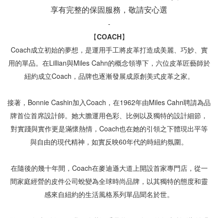
享有完整的保固服務，敬請安心選
【COACH】
Coach成立初始的夢想，是運用手工將皮革打造成美麗、巧妙、實
用的單品。在Lillian與Miles Cahn的概念領導下，六位皮革匠藝師於
紐約成立Coach，品牌也逐漸發展成原創美式皮革之家。

接著，Bonnie Cashin加入Coach，在1962年由Miles Cahn聘請為品
牌首位首席設計師。她大膽運用色彩、比例以及獨特的設計細節，
對實踐與實作更是滿懷熱情，Coach也在她的引領之下體現出平等
與自由的現代精神，如實反映60年代的時紐約氛圍。

在隨後的幾十年間，Coach在麥迪遜大道上開設首家專門店，從一
間家庭經營的皮件公司蛻變為全球時尚品牌，以其獨特的態度和靈
感來自紐約的生活風格系列單品聞名於世。
