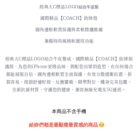
經典大C標誌LOGO
結合牛皮製
國際精品【COACH】防摔殼
圓角邊框軟質保護與柔軟微纖維襯
兼備時尚風格和實用功能
經典大C標誌LOGO結合牛皮製成，國際精品【COACH】防摔保
護殼，為您的iPhone更增品味，搭配您出眾的造型，在任何場合
都能展現自信，圓角邊框軟質全面保護，有效分散緩衝抗震，拆
裝容易，按鈕舒適好按，反應靈敏，精準對位，機身完美包覆，
全新抗菌材質，守護您的健康，兼容無線充電及5G通訊。
本商品不含手機
給妳們都是最顯瘦最質感的商品