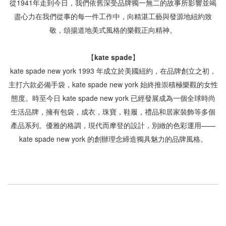
從1941年走到今日，我們依舊深受品牌獨一無二的故事所影響並竭
盡心力在我們從事的每一件工作中，向精湛工藝與發源地紐約致
敬，頌揚道地美式風格的樂觀正向精神。

【kate spade】
kate spade new york 1993 年成立於美國紐約，在品牌創立之初，
主打六款必備手袋，kate spade new york 始終推崇積極樂觀的女性
態度。時至今日 kate spade new york 已經發展成為一個全球時尚
生活品牌，擁有包袋，成衣，珠寶，鞋履，禮品和居家裝飾等多個
產品系列。優雅的格調，現代而摩登的設計，別緻的色彩運用——
kate spade new york 的創辦理念締造獨具魅力的品牌風格。
