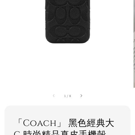
1
/
8
「Coach」 黑色經典大
C 時尚精品真皮手機殼