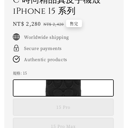
iPhone 15 系列
Sale
NT$ 2,280
Regular
售完
NT$ 2,420
price
price
Worldwide shipping
Secure payments
Authentic products
規格
: 15
15 Pro
15 Pro Max