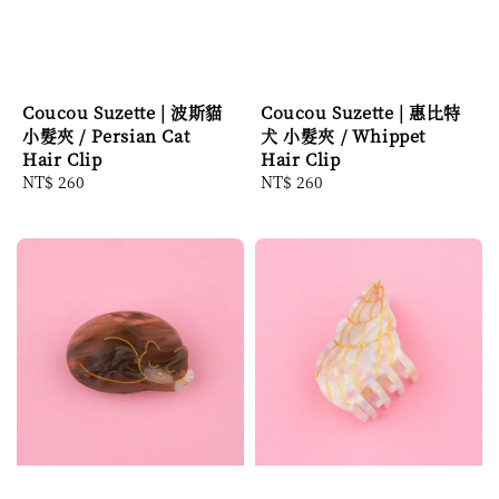
Coucou Suzette | 波斯貓
Coucou Suzette | 惠比特
小髮夾 / Persian Cat
犬 小髮夾 / Whippet
Hair Clip
Hair Clip
Regular
NT$ 260
Regular
NT$ 260
price
price