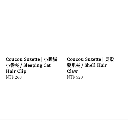
Coucou Suzette | 小睡貓
Coucou Suzette | 貝殼
小髮夾 / Sleeping Cat
髮爪夾 / Shell Hair
Hair Clip
Claw
Regular
NT$ 260
Regular
NT$ 520
price
price