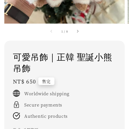
1
/
8
可愛吊飾｜正韓 聖誕小熊
吊飾
Regular
NT$ 650
售完
price
Worldwide shipping
Secure payments
Authentic products