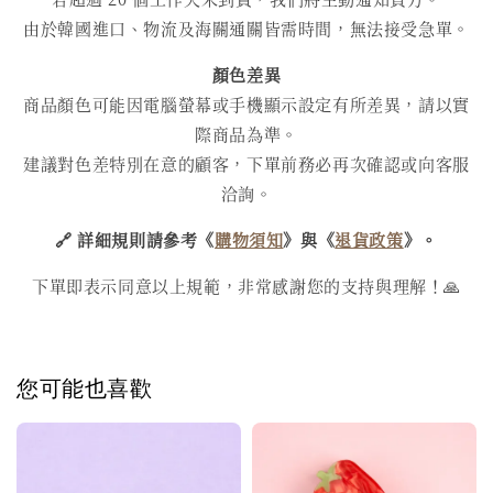
由於韓國進口、物流及海關通關皆需時間，無法接受急單。
顏色差異
商品顏色可能因電腦螢幕或手機顯示設定有所差異，請以實
際商品為準。
建議對色差特別在意的顧客，下單前務必再次確認或向客服
洽詢。
🔗 詳細規則請參考《
購物須知
》與《
退貨政策
》。
下單即表示同意以上規範，非常感謝您的支持與理解！🙏
您可能也喜歡