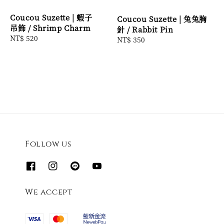
Coucou Suzette | 蝦子
Coucou Suzette | 兔兔胸
吊飾 / Shrimp Charm
針 / Rabbit Pin
Regular
NT$ 520
Regular
NT$ 350
price
price
Follow us
We accept