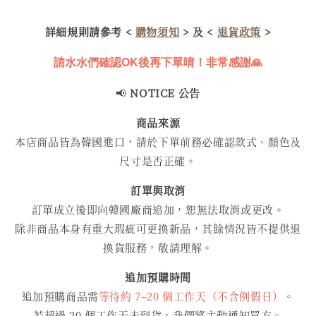
詳細規則請參考 <
購物須知
> 及 <
退貨政策
>
請水水們確認OK後再下單唷！非常感謝🙏
📢
NOTICE 公告
商品來源
本店商品皆為韓國進口，請於下單前務必確認款式、顏色及
尺寸是否正確。
訂單與取消
訂單成立後即向韓國廠商追加，恕無法取消或更改。
除非商品本身有重大瑕疵可更換新品，其餘情況皆不提供退
換貨服務，敬請理解。
追加預購時間
追加預購商品需
等待約 7–20 個工作天（不含例假日）
。
若超過 20 個工作天未到貨，我們將主動通知買方。