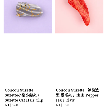
Coucou Suzette |
Coucou Suzette | 辣椒造
Suzette小貓小髮夾 /
型 髮爪夾 / Chili Pepper
Suzette Cat Hair Clip
Hair Claw
Regular
NT$ 260
Regular
NT$ 520