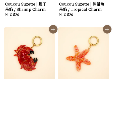
Coucou Suzette | 蝦子
Coucou Suzette | 熱帶魚
吊飾 / Shrimp Charm
吊飾 / Tropical Charm
Regular
NT$ 520
Regular
NT$ 520
price
price