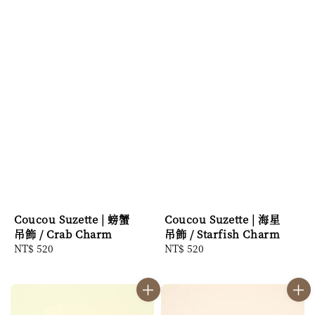
Coucou Suzette | 螃蟹
Coucou Suzette | 海星
吊飾 / Crab Charm
吊飾 / Starfish Charm
Regular
NT$ 520
Regular
NT$ 520
price
price