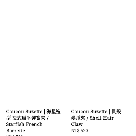
Coucou Suzette | 海星造
Coucou Suzette | 貝殼
型 法式扁平彈簧夾 /
髮爪夾 / Shell Hair
Starfish French
Claw
Barrette
Regular
NT$ 520