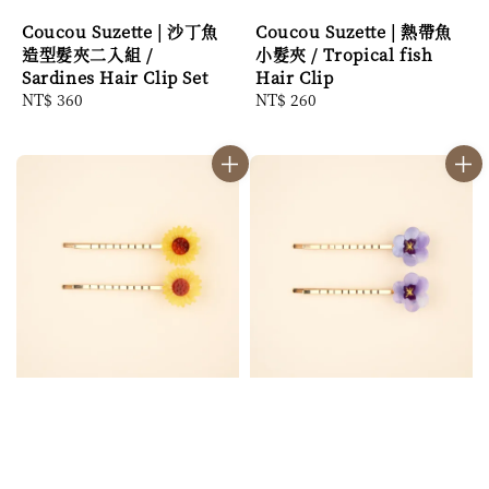
Coucou Suzette | 沙丁魚
Coucou Suzette | 熱帶魚
造型髮夾二入組 /
小髮夾 / Tropical fish
Sardines Hair Clip Set
Hair Clip
Regular
NT$ 360
Regular
NT$ 260
price
price