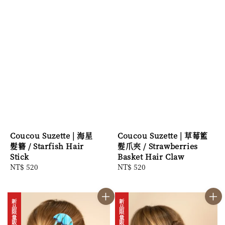
Coucou Suzette | 海星
Coucou Suzette | 草莓籃
髮簪 / Starfish Hair
髮爪夾 / Strawberries
Stick
Basket Hair Claw
Regular
NT$ 520
Regular
NT$ 520
price
price
新品限量販售中
新品限量販售中