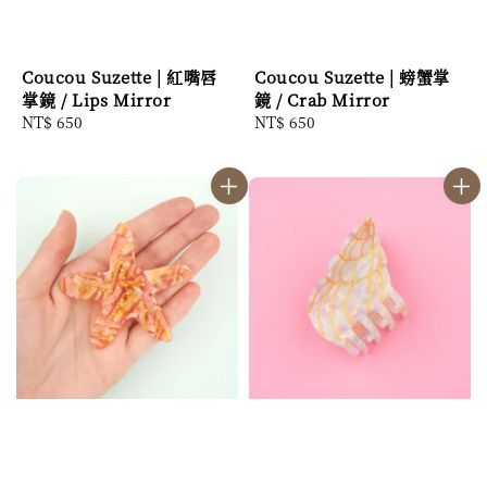
Coucou Suzette | 紅嘴唇
Coucou Suzette | 螃蟹掌
掌鏡 / Lips Mirror
鏡 / Crab Mirror
Regular
NT$ 650
Regular
NT$ 650
price
price