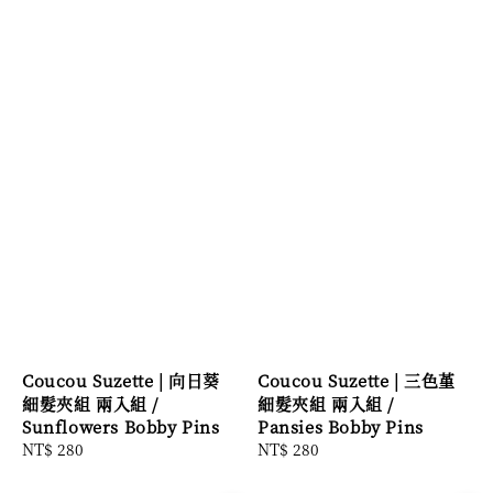
Coucou Suzette | 向日葵
Coucou Suzette | 三色堇
細髮夾組 兩入組 /
細髮夾組 兩入組 /
Sunflowers Bobby Pins
Pansies Bobby Pins
Regular
NT$ 280
Regular
NT$ 280
price
price