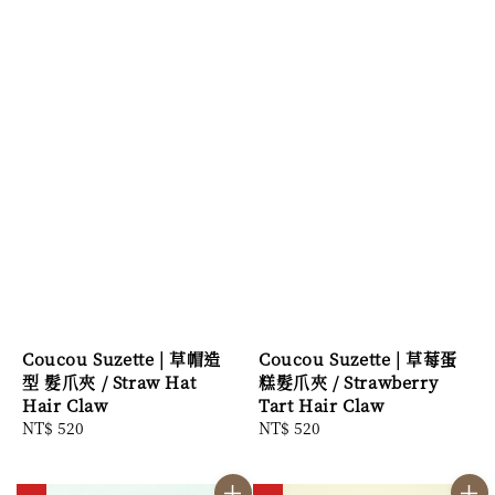
Coucou Suzette | 草帽造
Coucou Suzette | 草莓蛋
型 髮爪夾 / Straw Hat
糕髮爪夾 / Strawberry
Hair Claw
Tart Hair Claw
Regular
NT$ 520
Regular
NT$ 520
price
price