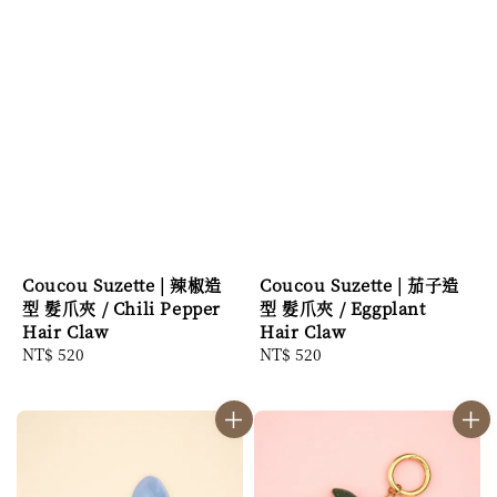
Coucou Suzette | 辣椒造
Coucou Suzette | 茄子造
型 髮爪夾 / Chili Pepper
型 髮爪夾 / Eggplant
Hair Claw
Hair Claw
Regular
NT$ 520
Regular
NT$ 520
price
price