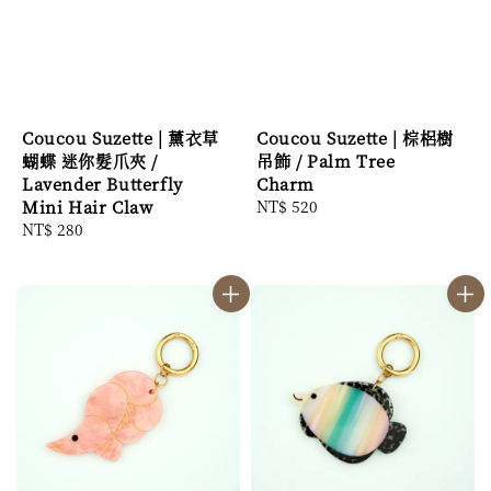
Coucou Suzette | 薰衣草
Coucou Suzette | 棕梠樹
蝴蝶 迷你髮爪夾 /
吊飾 / Palm Tree
Lavender Butterfly
Charm
Mini Hair Claw
Regular
NT$ 520
Regular
NT$ 280
price
price