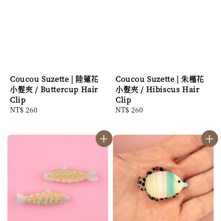
Coucou Suzette | 陸蓮花
Coucou Suzette | 朱槿花
小髮夾 / Buttercup Hair
小髮夾 / Hibiscus Hair
Clip
Clip
Regular
NT$ 260
Regular
NT$ 260
price
price