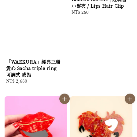
小髮夾 / Lips Hair Clip
Regular
NT$ 260
price
「WAEKURA」經典三環
愛心 Sacha triple ring
可調式 戒指
Regular
NT$ 2,680
price