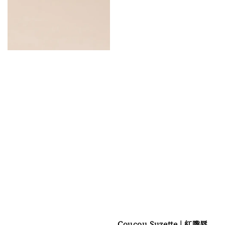
Coucou Suzette | 紅嘴唇