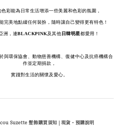
的色彩能為日常生活增添一些美麗和色彩的氛圍，
能完美地點綴任何裝扮，隨時讓自己變得更有特色！
亞洲，連
BLACKPINK
及其他
日韓明星
都愛用！
於與環保協會、動物慈善機構、復健中心及抗癌機構合
作並定期捐款，
實踐對生活的關懷及愛心。
ucou Suzette 髮飾購買
須知 | 現貨・預購說明