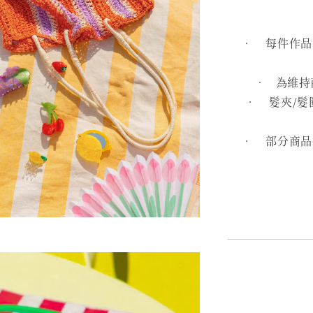
• 每件作品皆
• 為維持
• 髮夾/髮
• 部分商品採