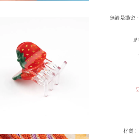
無論是濃密
是
材質：再