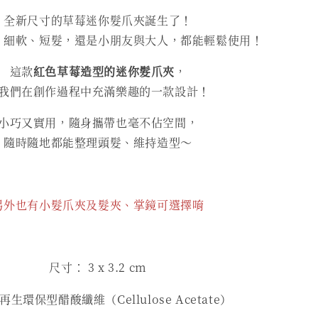
全新尺寸的草莓迷你髮爪夾誕生了！
、細軟、短髮，還是小朋友與大人，都能輕鬆使用！
這款
紅色草莓造型的迷你髮爪夾
，
我們在創作過程中充滿樂趣的一款設計！
小巧又實用，隨身攜帶也毫不佔空間，
隨時隨地都能整理頭髮、維持造型～
另外也有小髮爪夾及髮夾、掌鏡可選擇唷
尺寸： 3
x 3.2 cm
生環保型醋酸纖維（Cellulose Acetate）