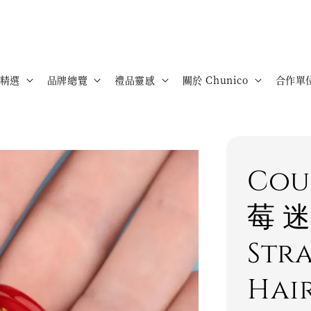
精選
品牌總覽
禮品靈感
關於 Chunico
合作單
Cou
莓 
Str
Hai