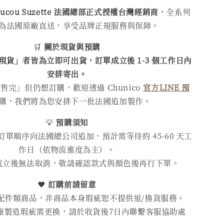
oucou Suzette 法國總部正式授權台灣經銷商
，全系列
為法國原廠直送，享受品牌正規服務與保障。
🛒
關於現貨與預購
現貨」者皆為立即可出貨，訂單成立後 1-3 個工作日內
安排寄出。
售完」但仍想訂購，歡迎透過 Chunico
官方LINE 預
購，我們將為您安排下一批法國追加製作。
💡
預購須知
單順序向法國總公司追加，預計需等待約 45-60 天工
作日（依物流進度為主）。
成立後無法取消，敬請確認款式與顏色後再行下單。
🖤
訂購前請留意
配件類商品，非商品本身瑕疵恕不提供退/換貨服務。
廠製造瑕疵需更換，請於收貨後7日內聯繫客服協助處