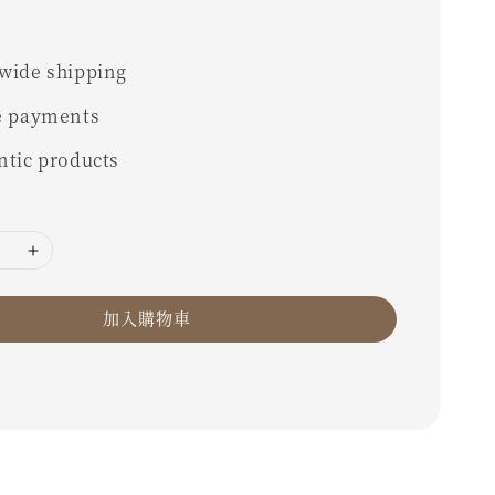
wide shipping
e payments
ntic products
加入購物車