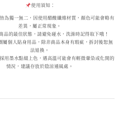
使用須知：
為獨一無二，因使用醋酸纖維材質，顏色可能會略有
差異，屬正常現象。
商品的最佳狀態，請避免碰水，洗澡時記得取下哦！
圈屬個人貼身用品，除非商品本身有瑕疵，拆封後恕無
法退換。
用墨水點綴上色，遇高溫可能會有輕微暈染或化開的
情況，建議存放於陰涼通風處。