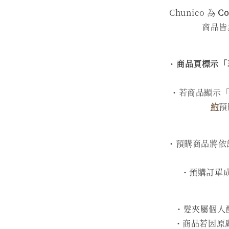
Chunico 為
C
商品皆
・
商品頁標示「
・若商品顯示「
約
預
・預購商品將依訂
・預購訂單
・髮夾屬個人
・商品若因原