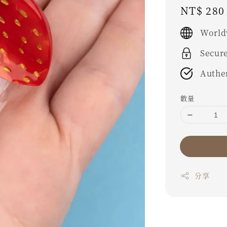
Regular
NT$ 280
price
World
Secur
Authe
數量
分享