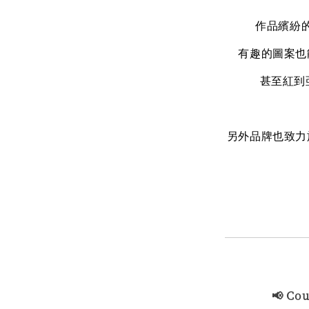
作品繽紛
有趣的圖案也
甚至紅到
另外品牌也致力
📢 Co