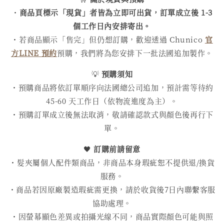
・
商品頁標示「現貨」者皆為立即可出貨，訂單成立後 1-3
個工作日內安排寄出。
・若商品顯示「售完」但仍想訂購，歡迎透過 Chunico
官
方LINE 預約
預購，我們將為您安排下一批法國追加製作。
💡
預購須知
・預購商品將依訂單順序向法國總公司追加，預計需等待約
45-60 天工作日（依物流進度為主）。
・預購訂單成立後無法取消，敬請確認款式與顏色後再行下
單。
🖤
訂購前請留意
・髮夾屬個人配件類商品，非商品本身瑕疵恕不提供退/換貨
服務。
・商品若因原廠製造瑕疵需更換，請於收貨後7日內聯繫客服
協助處理。
・因螢幕顯色差異或拍攝光線不同，商品實際顏色可能與照