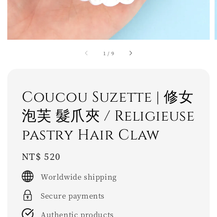
1
/
9
Coucou Suzette | 修女
泡芙 髮爪夾 / Religieuse
pastry Hair Claw
Regular
NT$ 520
price
Worldwide shipping
Secure payments
Authentic products