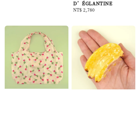
price
D’ÉGLANTINE
Regular
NT$ 2,780
price