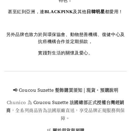
特色！
甚至紅到亞洲，連
BLACKPINK
及其他
日韓明星
都愛用！
另外品牌也致力於與環保協會、動物慈善機構、復健中心及
抗癌機構合作並定期捐款，
實踐對生活的關懷及愛心。
📢 Coucou Suzette 髮飾購買
須知 | 現貨・預購說明
Chunico 為
Coucou Suzette 法國總部正式授權台灣經銷
商
，全系列商品皆為法國原廠直送，享受品牌正規服務與保
障。
🛒
關於現貨與預購