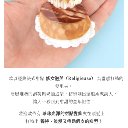
一款以經典法式甜點
修女泡芙（Religieuse）
為靈感打造的
髮爪夾，
層層堆疊的泡芙與奶油造型，彷彿剛出爐般柔軟誘人，
讓人一秒回到甜甜的童年記憶！
將這款帶有
珍珠光澤的甜點髮飾
夾在頭髮上，
打造出
獨特、浪漫又帶點俏皮的造型！