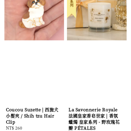
Coucou Suzette | 西施犬
La Savonnerie Royale
小髮夾 / Shih tzu Hair
法國皇家香皂世家 | 香氛
Clip
蠟燭 皇家系列 - 野玫瑰花
Regular
NT$ 260
瓣 PÉTALES