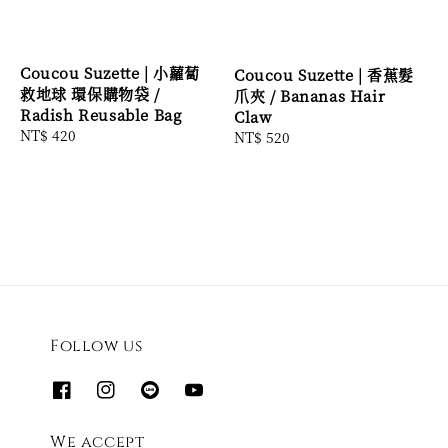
Coucou Suzette | 小蘿蔔
Coucou Suzette | 香蕉髮
救地球 環保購物袋 /
爪夾 / Bananas Hair
Radish Reusable Bag
Claw
Regular
NT$ 420
Regular
NT$ 520
price
price
Follow us
We accept