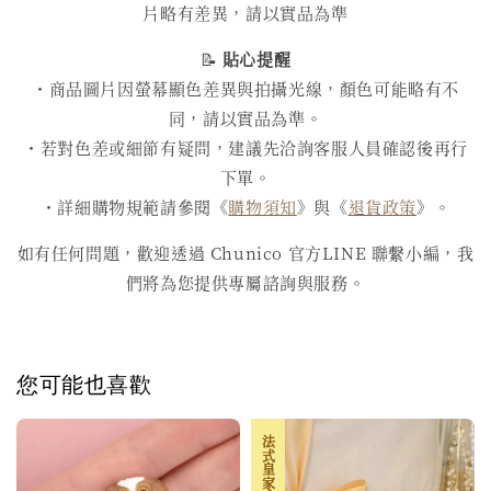
片略有差異，請以實品為準
📝
貼心提醒
・商品圖片因螢幕顯色差異與拍攝光線，顏色可能略有不
同，請以實品為準。
・若對色差或細節有疑問，建議先洽詢客服人員確認後再行
下單。
・詳細購物規範請參閱《
購物須知
》與《
退貨政策
》。
如有任何問題，歡迎透過 Chunico 官方LINE 聯繫小編，我
們將為您提供專屬諮詢與服務。
您可能也喜歡
法式皇家系列