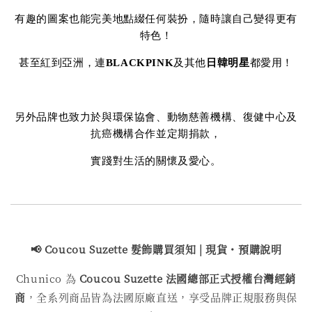
有趣的圖案也能完美地點綴任何裝扮，隨時讓自己變得更有
特色！
甚至紅到亞洲，連
BLACKPINK
及其他
日韓明星
都愛用！
另外品牌也致力於與環保協會、動物慈善機構、復健中心及
抗癌機構合作並定期捐款，
實踐對生活的關懷及愛心。
📢 Coucou Suzette 髮飾購買
須知 | 現貨・預購說明
Chunico 為
Coucou Suzette 法國總部正式授權台灣經銷
商
，全系列商品皆為法國原廠直送，享受品牌正規服務與保