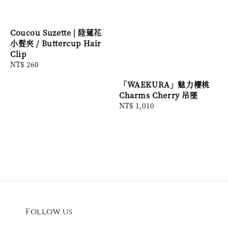
Coucou Suzette | 陸蓮花
小髮夾 / Buttercup Hair
Clip
Regular
NT$ 260
price
「WAEKURA」魅力櫻桃
Charms Cherry 吊墜
Regular
NT$ 1,010
price
Follow us