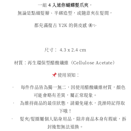
一組
4 入迷你蝴蝶髮爪夾
，
無論是點綴髮辮、半綁造型，或隨意夾在髮間，
都充滿復古 Y2K 的俏皮感 🦋✨
尺寸： 4.3
x 2.4 cm
材質：再生環保型醋酸纖維（Cellulose Acetate）
使用須知：
• 每件作品皆為獨一無二，因使用醋酸纖維材質，顏色
可能會略有差異，屬正常現象。
• 為維持商品的最佳狀態，請避免碰水，洗澡時記得取
下哦！
• 髮夾/髮圈屬個人貼身用品，除非商品本身有瑕疵，拆
封後恕無法退換。