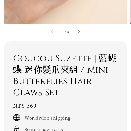
1
/
8
Coucou Suzette | 藍蝴
蝶 迷你髮爪夾組 / Mini
Butterflies Hair
Claws Set
Regular
NT$ 360
price
Worldwide shipping
Secure payments