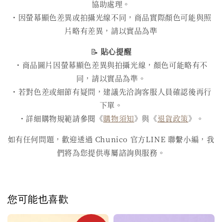
協助處理。
・因螢幕顯色差異或拍攝光線不同，商品實際顏色可能與照
片略有差異，請以實品為準
📝
貼心提醒
・商品圖片因螢幕顯色差異與拍攝光線，顏色可能略有不
同，請以實品為準。
・若對色差或細節有疑問，建議先洽詢客服人員確認後再行
下單。
・詳細購物規範請參閱《
購物須知
》與《
退貨政策
》。
如有任何問題，歡迎透過 Chunico 官方LINE 聯繫小編，我
們將為您提供專屬諮詢與服務。
您可能也喜歡