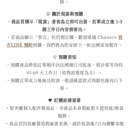
障。
🛒
關於現貨與預購
・
商品頁標示「現貨」者皆為立即可出貨，訂單成立後 1-3
個工作日內安排寄出。
・若商品顯示「售完」但仍想訂購，歡迎透過 Chunico
官
方LINE 預約
預購，我們將為您安排下一批法國追加製作。
💡
預購須知
・預購商品將依訂單順序向法國總公司追加，預計需等待約
45-60 天工作日（依物流進度為主）。
・預購訂單成立後無法取消，敬請確認款式與顏色後再行下
單。
🖤
訂購前請留意
・髮夾屬個人配件類商品，非商品本身瑕疵恕不提供退/換貨
服務。
・商品若因原廠製造瑕疵需更換，請於收貨後7日內聯繫客服