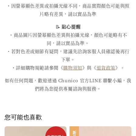
・因螢幕顯色差異或拍攝光線不同，商品實際顏色可能與照
片略有差異，請以實品為準
📝
貼心提醒
・商品圖片因螢幕顯色差異與拍攝光線，顏色可能略有不
同，請以實品為準。
・若對色差或細節有疑問，建議先洽詢客服人員確認後再行
下單。
・詳細購物規範請參閱《
購物須知
》與《
退貨政策
》。
如有任何問題，歡迎透過 Chunico 官方LINE 聯繫小編，我
們將為您提供專屬諮詢與服務。
您可能也喜歡