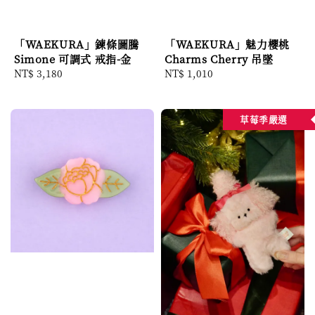
「WAEKURA」魅力櫻桃
「WAEKURA」鍊條圖騰
Charms Cherry 吊墜
Simone 可調式 戒指-金
Regular
NT$ 1,010
Regular
NT$ 3,180
price
price
草莓季嚴選