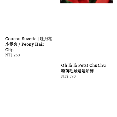
Coucou Suzette | 牡丹花
小髮夾 / Peony Hair
Clip
Regular
NT$ 260
price
Oh là là Pets! ChuChu
粉萌毛絨娃娃吊飾
Regular
NT$ 590
price