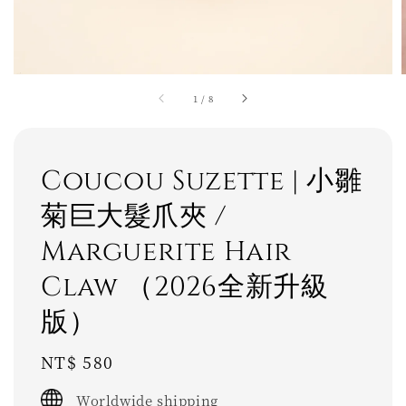
1
/
8
Coucou Suzette | 小雛
菊巨大髮爪夾 /
Marguerite Hair
Claw （2026全新升級
版）
Regular
NT$ 580
price
Worldwide shipping