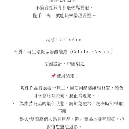
不論春夏秋冬都能輕鬆搭配，
隨手一夾，就能快速整理髮型～
尺寸：7.2 x 6 cm
材質：再生環保型醋酸纖維（Cellulose Acetate）
法國設計，中國製造
使用須知：
• 每件作品皆為獨一無二，因使用醋酸纖維材質，顏色
可能會略有差異，屬正常現象。
• 為維持商品的最佳狀態，請避免碰水，洗澡時記得取
下哦！
• 髮夾/髮圈屬個人貼身用品，除非商品本身有瑕疵，拆
封後恕無法退換。