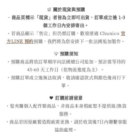
🛒
關於現貨與預購
・
商品頁標示「現貨」者皆為立即可出貨，訂單成立後 1-3
個工作日內安排寄出。
・若商品顯示「售完」但仍想訂購，歡迎透過 Chunico
官
方LINE 預約
預購，我們將為您安排下一批法國追加製作。
💡
預購須知
・預購商品將依訂單順序向法國總公司追加，預計需等待約
45-60 天工作日（依物流進度為主）。
・預購訂單成立後無法取消，敬請確認款式與顏色後再行下
單。
🖤
訂購前請留意
・髮夾屬個人配件類商品，非商品本身瑕疵恕不提供退/換貨
服務。
・商品若因原廠製造瑕疵需更換，請於收貨後7日內聯繫客服
協助處理。