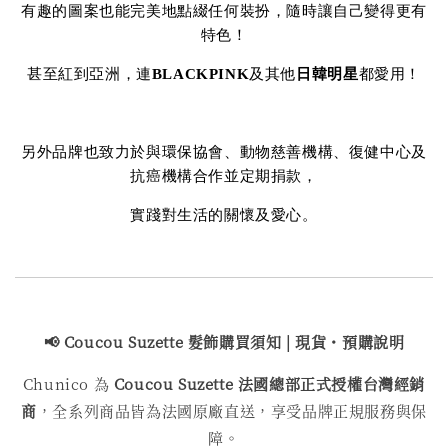
有趣的圖案也能完美地點綴任何裝扮，隨時讓自己變得更有
特色！
甚至紅到亞洲，連
BLACKPINK
及其他
日韓明星
都愛用！
另外品牌也致力於與環保協會、動物慈善機構、復健中心及
抗癌機構合作並定期捐款，
實踐對生活的關懷及愛心。
📢 Coucou Suzette 髮飾購買
須知 | 現貨・預購說明
Chunico 為
Coucou Suzette 法國總部正式授權台灣經銷
商
，全系列商品皆為法國原廠直送，享受品牌正規服務與保
障。