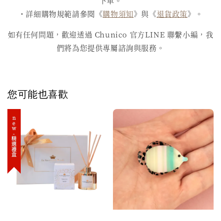
下單。
・詳細購物規範請參閱《
購物須知
》與《
退貨政策
》。
如有任何問題，歡迎透過 Chunico 官方LINE 聯繫小編，我
們將為您提供專屬諮詢與服務。
您可能也喜歡
new-精選禮盒