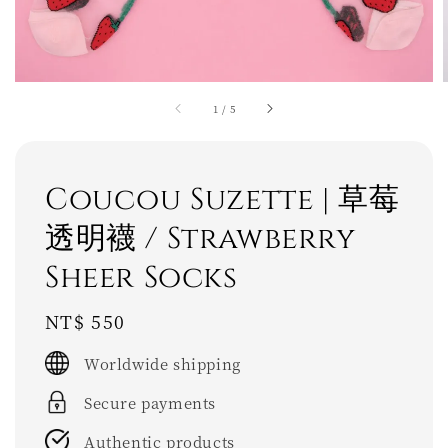
1
/
5
Coucou Suzette | 草莓
透明襪 / Strawberry
Sheer Socks
Regular
NT$ 550
price
Worldwide shipping
Secure payments
Authentic products