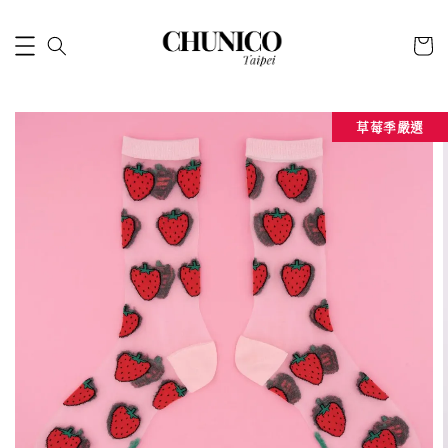
草莓季嚴選