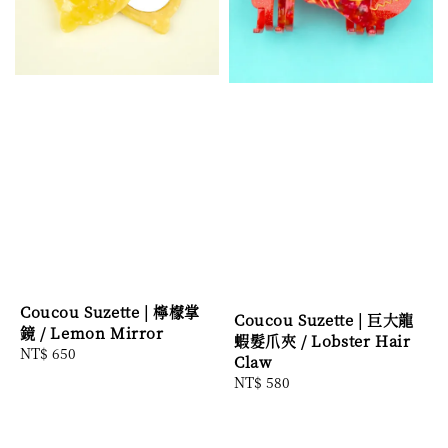
Coucou Suzette | 檸檬掌
Coucou Suzette | 巨大龍
鏡 / Lemon Mirror
蝦髮爪夾 / Lobster Hair
Regular
NT$ 650
Claw
price
Regular
NT$ 580
price