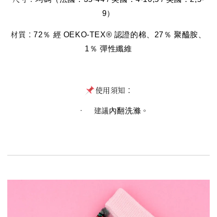
9）
材質：
72％ 經 OEKO-TEX®️ 認證的棉、27％ 聚醯胺、
1％ 彈性纖維
使用須知：
• 建議
。
內翻洗滌