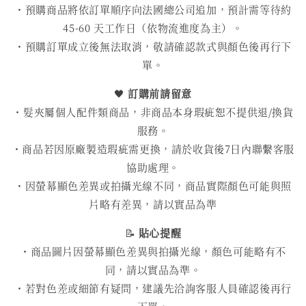
・預購商品將依訂單順序向法國總公司追加，預計需等待約
45-60 天工作日（依物流進度為主）。
・預購訂單成立後無法取消，敬請確認款式與顏色後再行下
單。
🖤
訂購前請留意
・髮夾屬個人配件類商品，非商品本身瑕疵恕不提供退/換貨
服務。
・商品若因原廠製造瑕疵需更換，請於收貨後7日內聯繫客服
協助處理。
・因螢幕顯色差異或拍攝光線不同，商品實際顏色可能與照
片略有差異，請以實品為準
📝
貼心提醒
・商品圖片因螢幕顯色差異與拍攝光線，顏色可能略有不
同，請以實品為準。
・若對色差或細節有疑問，建議先洽詢客服人員確認後再行