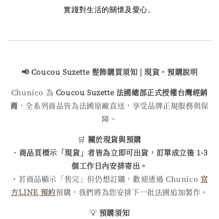
實踐對生活的關懷及愛心。
📢 Coucou Suzette 髮飾購買
須知 | 現貨・預購說明
Chunico 為
Coucou Suzette 法國總部正式授權台灣經銷
商
，全系列商品皆為法國原廠直送，享受品牌正規服務與保
障。
🛒
關於現貨與預購
・
商品頁標示「現貨」者皆為立即可出貨，訂單成立後 1-3
個工作日內安排寄出。
・若商品顯示「售完」但仍想訂購，歡迎透過 Chunico
官
方LINE 預約
預購，我們將為您安排下一批法國追加製作。
💡
預購須知