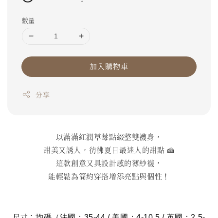
數量
加入購物車
分享
以滿滿紅潤草莓點綴整雙襪身，
甜美又誘人，彷彿夏日最迷人的甜點 🍰
這款創意又具設計感的薄紗襪，
能輕鬆為簡約穿搭增添亮點與個性！
尺寸：
均碼（法國：35-44 / 美國：4-10,5 / 英國：2,5-