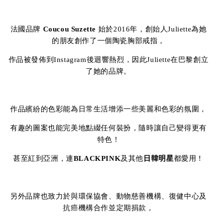
法國品牌
Coucou Suzette
始於2016年，創始人Juliette為她
的朋友創作了一個陶瓷胸部戒指，
作品被發佈到Instagram後迴響熱烈，因此Juliette在巴黎創立
了她的品牌。
作品繽紛的色彩能為日常生活增添一些美麗和色彩的氛圍，
有趣的圖案也能完美地點綴任何裝扮，隨時讓自己變得更有
特色！
甚至紅到亞洲，連
BLACKPINK
及其他
日韓明星
都愛用！
另外品牌也致力於與環保協會、動物慈善機構、復健中心及
抗癌機構合作並定期捐款，