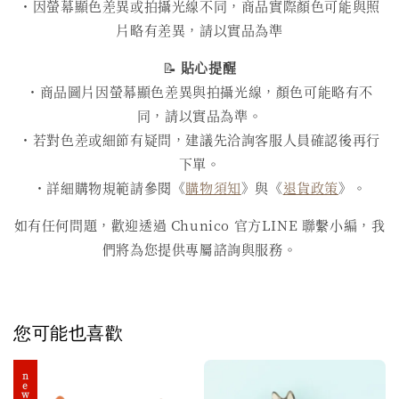
・因螢幕顯色差異或拍攝光線不同，商品實際顏色可能與照
片略有差異，請以實品為準
📝
貼心提醒
・商品圖片因螢幕顯色差異與拍攝光線，顏色可能略有不
同，請以實品為準。
・若對色差或細節有疑問，建議先洽詢客服人員確認後再行
下單。
・詳細購物規範請參閱《
購物須知
》與《
退貨政策
》。
如有任何問題，歡迎透過 Chunico 官方LINE 聯繫小編，我
們將為您提供專屬諮詢與服務。
您可能也喜歡