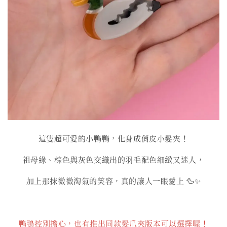
這隻超可愛的小鴨鴨，化身成俏皮小髮夾！
祖母綠、棕色與灰色交織出的羽毛配色細緻又迷人，
加上那抹微微淘氣的笑容，真的讓人一眼愛上 🦆✨
鴨鴨控別擔心，也有推出同款髮爪夾版本可以選擇喔！