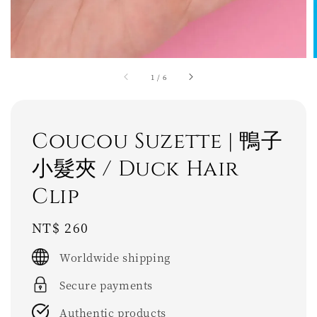
1
/
6
Coucou Suzette | 鴨子
小髮夾 / Duck Hair
Clip
Regular
NT$ 260
price
Worldwide shipping
Secure payments
Authentic products