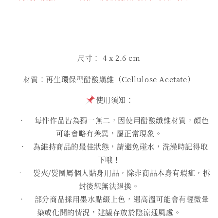
尺寸： 4
x 2.6 cm
材質：再生環保型醋酸纖維（Cellulose Acetate）
使用須知：
• 每件作品皆為獨一無二，因使用醋酸纖維材質，顏色
可能會略有差異，屬正常現象。
• 為維持商品的最佳狀態，請避免碰水，洗澡時記得取
下哦！
• 髮夾/髮圈屬個人貼身用品，除非商品本身有瑕疵，拆
封後恕無法退換。
• 部分商品採用墨水點綴上色，遇高溫可能會有輕微暈
染或化開的情況，建議存放於陰涼通風處。