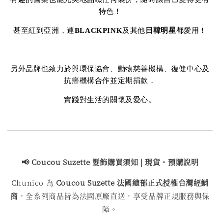
特色！
甚至紅到亞洲，連
BLACKPINK
及其他
日韓明星
都愛用！
另外品牌也致力於與環保協會、動物慈善機構、復健中心及
抗癌機構合作並定期捐款，
實踐對生活的關懷及愛心。
📢 Coucou Suzette 髮飾購買
須知 | 現貨・預購說明
Chunico 為
Coucou Suzette 法國總部正式授權台灣經銷
商
，全系列商品皆為法國原廠直送，享受品牌正規服務與保
障。