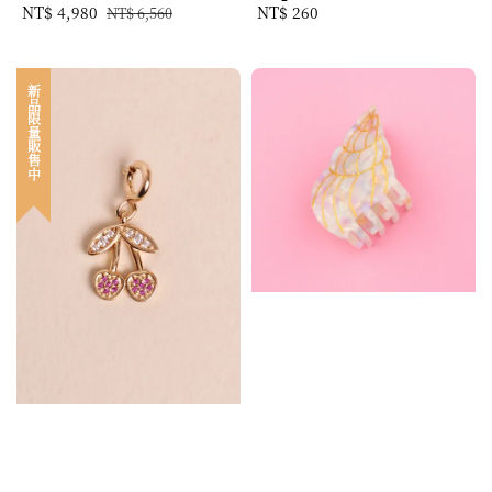
Sale
NT$ 4,980
Regular
Regular
NT$ 260
NT$ 6,560
price
price
price
新品限量販售中