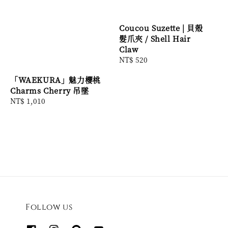
Coucou Suzette | 貝殼
髮爪夾 / Shell Hair
Claw
Regular
NT$ 520
price
「WAEKURA」魅力櫻桃
Charms Cherry 吊墜
Regular
NT$ 1,010
price
Follow us