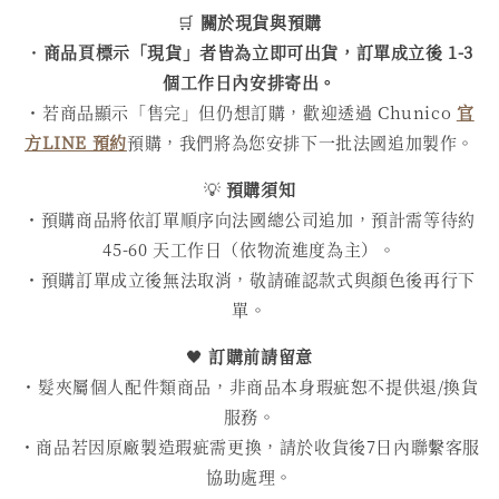
🛒
關於現貨與預購
・
商品頁標示「現貨」者皆為立即可出貨，訂單成立後 1-3
個工作日內安排寄出。
・若商品顯示「售完」但仍想訂購，歡迎透過 Chunico
官
方LINE 預約
預購，我們將為您安排下一批法國追加製作。
💡
預購須知
・預購商品將依訂單順序向法國總公司追加，預計需等待約
45-60 天工作日（依物流進度為主）。
・預購訂單成立後無法取消，敬請確認款式與顏色後再行下
單。
🖤
訂購前請留意
・髮夾屬個人配件類商品，非商品本身瑕疵恕不提供退/換貨
服務。
・商品若因原廠製造瑕疵需更換，請於收貨後7日內聯繫客服
協助處理。