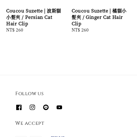
Coucou Suzette | 波斯貓
Coucou Suzette | 橘貓小
小髮夾 / Persian Cat
髮夾 / Ginger Cat Hair
Hair Clip
Clip
Regular
NT$ 260
Regular
NT$ 260
price
price
Follow us
We accept