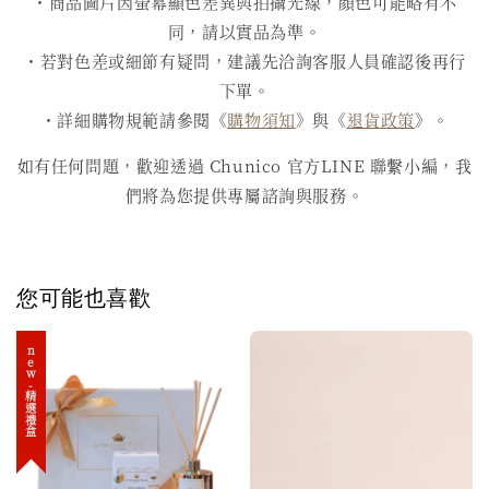
・商品圖片因螢幕顯色差異與拍攝光線，顏色可能略有不
同，請以實品為準。
・若對色差或細節有疑問，建議先洽詢客服人員確認後再行
下單。
・詳細購物規範請參閱《
購物須知
》與《
退貨政策
》。
如有任何問題，歡迎透過 Chunico 官方LINE 聯繫小編，我
們將為您提供專屬諮詢與服務。
您可能也喜歡
new-精選禮盒