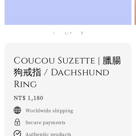
1
/
7
Coucou Suzette | 臘腸
狗戒指 / Dachshund
Ring
Regular
NT$ 1,180
price
Worldwide shipping
Secure payments
Authentic products