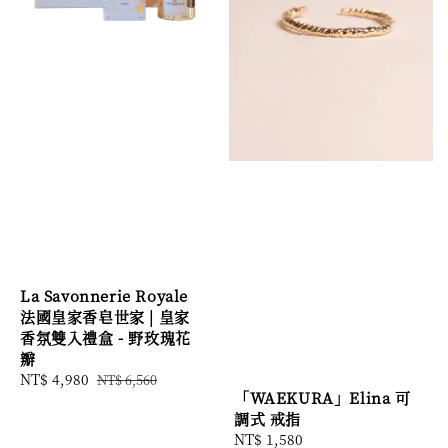
La Savonnerie Royale
法國皇家香皂世家 | 皇家
香氛雙入禮盒 - 野玫瑰花
瓣
Sale
NT$ 4,980
Regular
NT$ 6,560
「WAEKURA」Elina 可
price
price
調式 戒指
Regular
NT$ 1,580