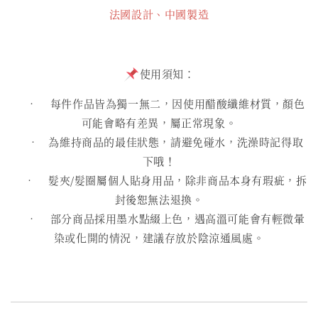
法國設計、中國製造
使用須知：
• 每件作品皆為獨一無二，因使用醋酸纖維材質，顏色
可能會略有差異，屬正常現象。
• 為維持商品的最佳狀態，請避免碰水，洗澡時記得取
下哦！
• 髮夾/髮圈屬個人貼身用品，除非商品本身有瑕疵，拆
封後恕無法退換。
• 部分商品採用墨水點綴上色，遇高溫可能會有輕微暈
染或化開的情況，建議存放於陰涼通風處。