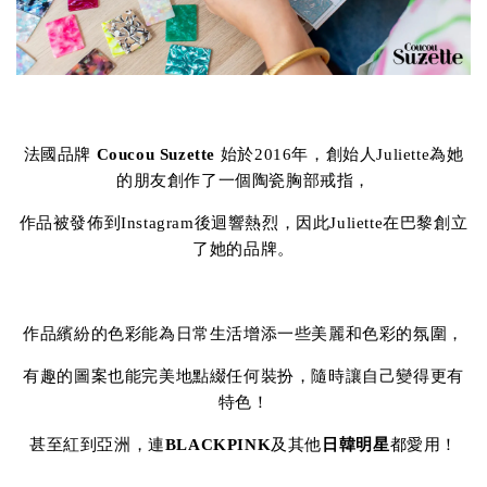
法國品牌
Coucou Suzette
始於2016年，創始人Juliette為她
的朋友創作了一個陶瓷胸部戒指，
作品被發佈到Instagram後迴響熱烈，因此Juliette在巴黎創立
了她的品牌。
作品繽紛的色彩能為日常生活增添一些美麗和色彩的氛圍，
有趣的圖案也能完美地點綴任何裝扮，隨時讓自己變得更有
特色！
甚至紅到亞洲，連
BLACKPINK
及其他
日韓明星
都愛用！