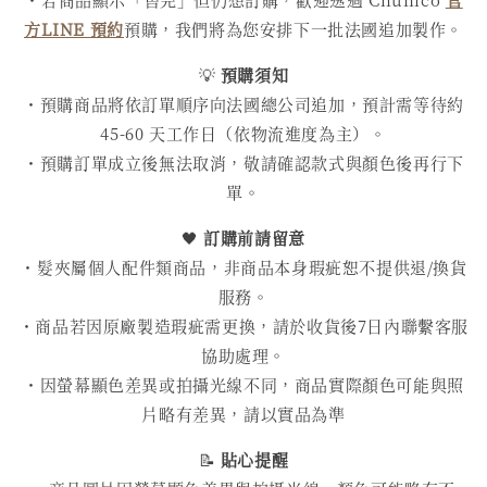
方LINE 預約
預購，我們將為您安排下一批法國追加製作。
💡
預購須知
・預購商品將依訂單順序向法國總公司追加，預計需等待約
45-60 天工作日（依物流進度為主）。
・預購訂單成立後無法取消，敬請確認款式與顏色後再行下
單。
🖤
訂購前請留意
・髮夾屬個人配件類商品，非商品本身瑕疵恕不提供退/換貨
服務。
・商品若因原廠製造瑕疵需更換，請於收貨後7日內聯繫客服
協助處理。
・因螢幕顯色差異或拍攝光線不同，商品實際顏色可能與照
片略有差異，請以實品為準
📝
貼心提醒