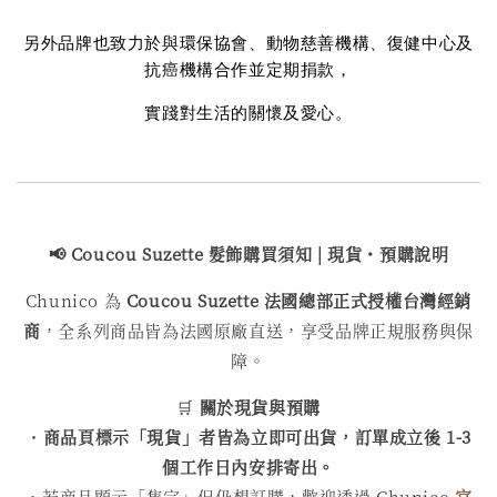
另外品牌也致力於與環保協會、動物慈善機構、復健中心及
抗癌機構合作並定期捐款，
實踐對生活的關懷及愛心。
📢 Coucou Suzette 髮飾購買
須知 | 現貨・預購說明
Chunico 為
Coucou Suzette 法國總部正式授權台灣經銷
商
，全系列商品皆為法國原廠直送，享受品牌正規服務與保
障。
🛒
關於現貨與預購
・
商品頁標示「現貨」者皆為立即可出貨，訂單成立後 1-3
個工作日內安排寄出。
・若商品顯示「售完」但仍想訂購，歡迎透過 Chunico
官