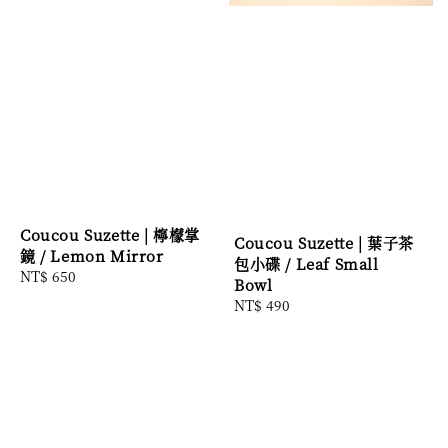
Coucou Suzette | 檸檬掌
Coucou Suzette | 葉子茶
鏡 / Lemon Mirror
包小碟 / Leaf Small
Regular
NT$ 650
Bowl
price
Regular
NT$ 490
price