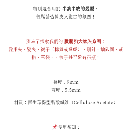
特別適合用於
半紮半放的髮型
，
輕鬆營造俏皮又復古的氛圍！
別忘了探索我們的
臘腸狗大家族系列
：
髮爪夾、髮夾、襪子（棉質或透膚）、別針、鑰匙圈、戒
指、筆袋、、
梳子
甚至還有花瓶！
長度：9mm
寬度：5.5mm
材質：再生環保型醋酸纖維（Cellulose Acetate）
使用須知：