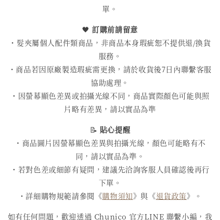
單。
🖤
訂購前請留意
・髮夾屬個人配件類商品，非商品本身瑕疵恕不提供退/換貨
服務。
・商品若因原廠製造瑕疵需更換，請於收貨後7日內聯繫客服
協助處理。
・因螢幕顯色差異或拍攝光線不同，商品實際顏色可能與照
片略有差異，請以實品為準
📝
貼心提醒
・商品圖片因螢幕顯色差異與拍攝光線，顏色可能略有不
同，請以實品為準。
・若對色差或細節有疑問，建議先洽詢客服人員確認後再行
下單。
・詳細購物規範請參閱《
購物須知
》與《
退貨政策
》。
如有任何問題，歡迎透過 Chunico 官方LINE 聯繫小編，我