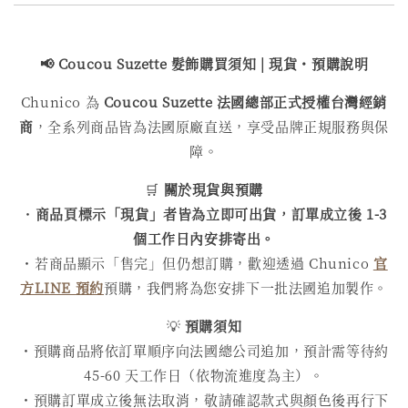
📢 Coucou Suzette 髮飾購買
須知 | 現貨・預購說明
Chunico 為
Coucou Suzette 法國總部正式授權台灣經銷
商
，全系列商品皆為法國原廠直送，享受品牌正規服務與保
障。
🛒
關於現貨與預購
・
商品頁標示「現貨」者皆為立即可出貨，訂單成立後 1-3
個工作日內安排寄出。
・若商品顯示「售完」但仍想訂購，歡迎透過 Chunico
官
方LINE 預約
預購，我們將為您安排下一批法國追加製作。
💡
預購須知
・預購商品將依訂單順序向法國總公司追加，預計需等待約
45-60 天工作日（依物流進度為主）。
・預購訂單成立後無法取消，敬請確認款式與顏色後再行下