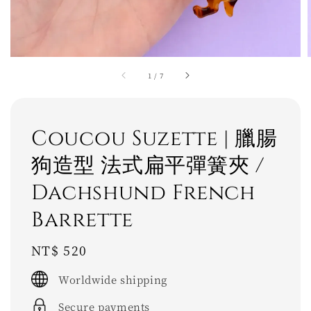
1
/
7
Coucou Suzette | 臘腸
狗造型 法式扁平彈簧夾 /
Dachshund French
Barrette
Regular
NT$ 520
price
Worldwide shipping
Secure payments