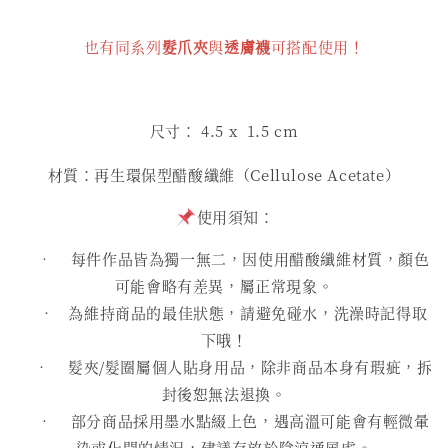
也有同系列
髮爪夾
與
透膚襪
可搭配使用！
尺寸： 4.5
x 1.5 cm
材質：再生環保型醋酸纖維（Cellulose Acetate）
使用須知：
• 每件作品皆為獨一無二，因使用醋酸纖維材質，顏色
可能會略有差異，屬正常現象。
• 為維持商品的最佳狀態，請避免碰水，洗澡時記得取
下哦！
• 髮夾/髮圈屬個人貼身用品，除非商品本身有瑕疵，拆
封後恕無法退換。
• 部分商品採用墨水點綴上色，遇高溫可能會有輕微暈
染或化開的情況，建議存放於陰涼通風處。