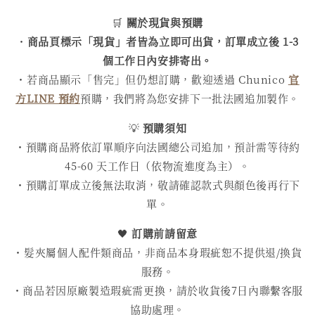
🛒
關於現貨與預購
・
商品頁標示「現貨」者皆為立即可出貨，訂單成立後 1-3
個工作日內安排寄出。
・若商品顯示「售完」但仍想訂購，歡迎透過 Chunico
官
方LINE 預約
預購，我們將為您安排下一批法國追加製作。
💡
預購須知
・預購商品將依訂單順序向法國總公司追加，預計需等待約
45-60 天工作日（依物流進度為主）。
・預購訂單成立後無法取消，敬請確認款式與顏色後再行下
單。
🖤
訂購前請留意
・髮夾屬個人配件類商品，非商品本身瑕疵恕不提供退/換貨
服務。
・商品若因原廠製造瑕疵需更換，請於收貨後7日內聯繫客服
協助處理。