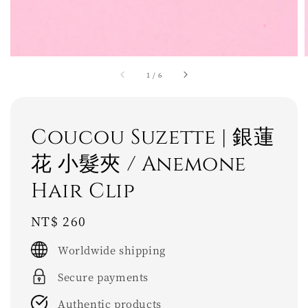
1
/
6
Coucou Suzette | 銀蓮
花 小髮夾 / Anemone
Hair Clip
Regular
NT$ 260
price
Worldwide shipping
Secure payments
Authentic products