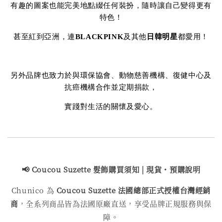
有趣的圖案也能完美地點綴任何裝扮，隨時讓自己變得更有
特色！
甚至紅到亞洲，連
BLACKPINK
及其他
日韓明星
都愛用！
另外品牌也致力於與環保協會、動物慈善機構、復健中心及
抗癌機構合作並定期捐款，
實踐對生活的關懷及愛心。
📢 Coucou Suzette 髮飾購買
須知 | 現貨・預購說明
Chunico 為
Coucou Suzette 法國總部正式授權台灣經銷
商
，全系列商品皆為法國原廠直送，享受品牌正規服務與保
障。