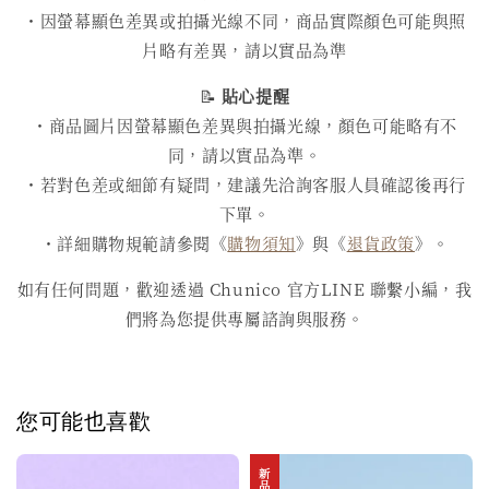
・因螢幕顯色差異或拍攝光線不同，商品實際顏色可能與照
片略有差異，請以實品為準
📝
貼心提醒
・商品圖片因螢幕顯色差異與拍攝光線，顏色可能略有不
同，請以實品為準。
・若對色差或細節有疑問，建議先洽詢客服人員確認後再行
下單。
・詳細購物規範請參閱《
購物須知
》與《
退貨政策
》。
如有任何問題，歡迎透過 Chunico 官方LINE 聯繫小編，我
們將為您提供專屬諮詢與服務。
您可能也喜歡