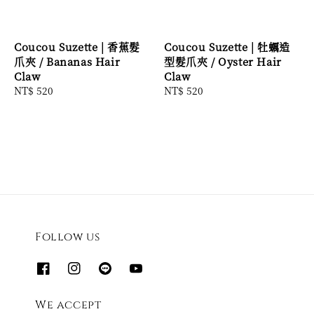
Coucou Suzette | 香蕉髮
Coucou Suzette | 牡蠣造
爪夾 / Bananas Hair
型髮爪夾 / Oyster Hair
Claw
Claw
Regular
NT$ 520
Regular
NT$ 520
price
price
Follow us
We accept