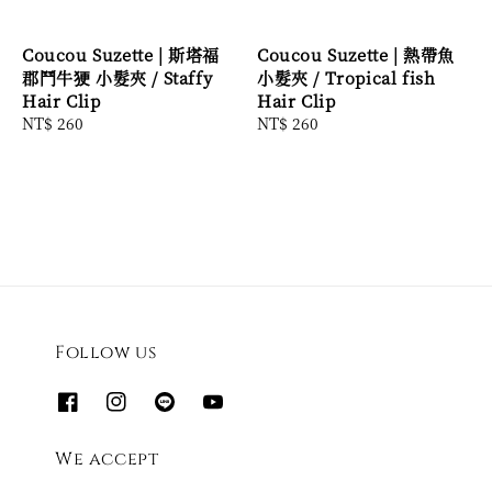
Coucou Suzette | 斯塔福
Coucou Suzette | 熱帶魚
郡鬥牛㹴 小髮夾 / Staffy
小髮夾 / Tropical fish
Hair Clip
Hair Clip
Regular
NT$ 260
Regular
NT$ 260
price
price
Follow us
We accept