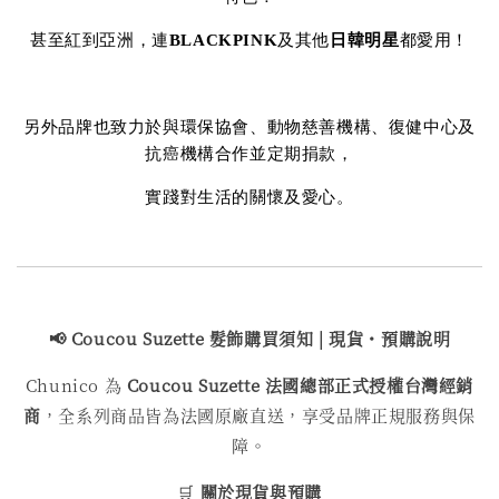
甚至紅到亞洲，連
BLACKPINK
及其他
日韓明星
都愛用！
另外品牌也致力於與環保協會、動物慈善機構、復健中心及
抗癌機構合作並定期捐款，
實踐對生活的關懷及愛心。
📢 Coucou Suzette 髮飾購買
須知 | 現貨・預購說明
Chunico 為
Coucou Suzette 法國總部正式授權台灣經銷
商
，全系列商品皆為法國原廠直送，享受品牌正規服務與保
障。
🛒
關於現貨與預購