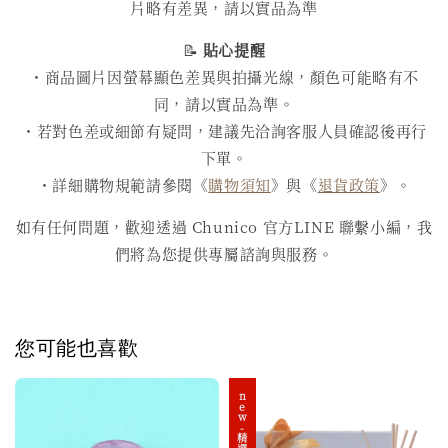
片略有差異，請以實品為準
📝
貼心提醒
・商品圖片因螢幕顯色差異與拍攝光線，顏色可能略有不
同，請以實品為準。
・若對色差或細節有疑問，建議先洽詢客服人員確認後再行
下單。
・詳細購物規範請參閱《
購物須知
》與《
退貨政策
》。
如有任何問題，歡迎透過 Chunico 官方LINE 聯繫小編，我
們將為您提供專屬諮詢與服務。
您可能也喜歡
new-精選禮盒