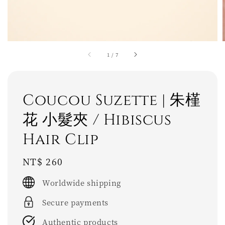
1
/
7
Coucou Suzette | 朱槿
花 小髮夾 / Hibiscus
Hair Clip
Regular
NT$ 260
price
Worldwide shipping
Secure payments
Authentic products