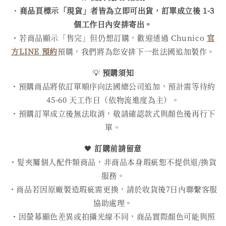
・
商品頁標示「現貨」者皆為立即可出貨，訂單成立後 1-3
個工作日內安排寄出。
・若商品顯示「售完」但仍想訂購，歡迎透過 Chunico
官
方LINE 預約
預購，我們將為您安排下一批法國追加製作。
💡
預購須知
・預購商品將依訂單順序向法國總公司追加，預計需等待約
45-60 天工作日（依物流進度為主）。
・預購訂單成立後無法取消，敬請確認款式與顏色後再行下
單。
🖤
訂購前請留意
・髮夾屬個人配件類商品，非商品本身瑕疵恕不提供退/換貨
服務。
・商品若因原廠製造瑕疵需更換，請於收貨後7日內聯繫客服
協助處理。
・因螢幕顯色差異或拍攝光線不同，商品實際顏色可能與照