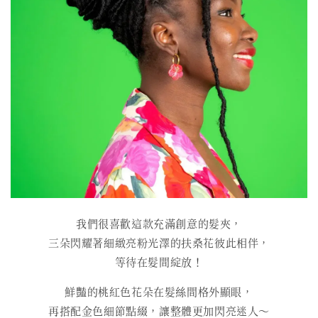
我們很喜歡這款充滿創意的髮夾，
三朵閃耀著細緻亮粉光澤的扶桑花彼此相伴，
等待在髮間綻放！
鮮豔的桃紅色花朵在髮絲間格外顯眼，
再搭配金色細節點綴，讓整體更加閃亮迷人～