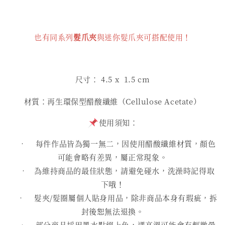
也有同系列
髮爪夾
與迷你髮爪夾可搭配使用！
尺寸： 4.5
x 1.5 cm
材質：再生環保型醋酸纖維（Cellulose Acetate）
使用須知：
• 每件作品皆為獨一無二，因使用醋酸纖維材質，顏色
可能會略有差異，屬正常現象。
• 為維持商品的最佳狀態，請避免碰水，洗澡時記得取
下哦！
• 髮夾/髮圈屬個人貼身用品，除非商品本身有瑕疵，拆
封後恕無法退換。
• 部分商品採用墨水點綴上色，遇高溫可能會有輕微暈