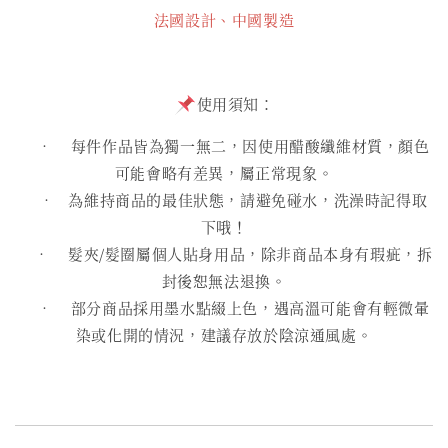
法國設計、中國製造
使用須知：
• 每件作品皆為獨一無二，因使用醋酸纖維材質，顏色
可能會略有差異，屬正常現象。
• 為維持商品的最佳狀態，請避免碰水，洗澡時記得取
下哦！
• 髮夾/髮圈屬個人貼身用品，除非商品本身有瑕疵，拆
封後恕無法退換。
• 部分商品採用墨水點綴上色，遇高溫可能會有輕微暈
染或化開的情況，建議存放於陰涼通風處。