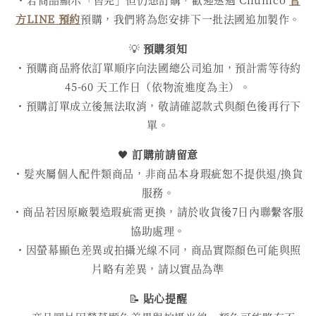
方LINE 預約
預購，我們將為您安排下一批法國追加製作。
💡
預購須知
・預購商品將依訂單順序向法國總公司追加，預計需等待約
45-60 天工作日（依物流進度為主）。
・預購訂單成立後無法取消，敬請確認款式與顏色後再行下
單。
🖤
訂購前請留意
・髮夾屬個人配件類商品，非商品本身瑕疵恕不提供退/換貨
服務。
・商品若因原廠製造瑕疵需更換，請於收貨後7日內聯繫客服
協助處理。
・因螢幕顯色差異或拍攝光線不同，商品實際顏色可能與照
片略有差異，請以實品為準
📝
貼心提醒