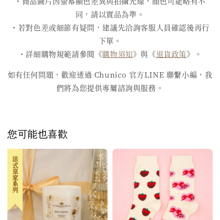
・商品圖片因螢幕顯色差異與拍攝光線，顏色可能略有不
同，請以實品為準。
・若對色差或細節有疑問，建議先洽詢客服人員確認後再行
下單。
・詳細購物規範請參閱《
購物須知
》與《
退貨政策
》。
如有任何問題，歡迎透過 Chunico 官方LINE 聯繫小編，我
們將為您提供專屬諮詢與服務。
您可能也喜歡
法式皇家系列