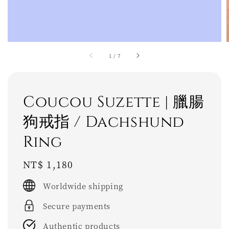
1
/
7
Coucou Suzette | 臘腸
狗戒指 / Dachshund
Ring
Regular
NT$ 1,180
price
Worldwide shipping
Secure payments
Authentic products