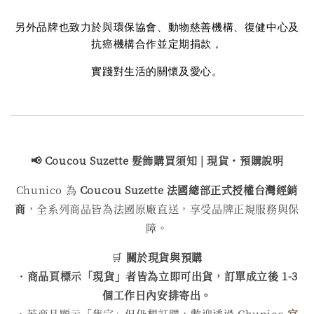
另外品牌也致力於與環保協會、動物慈善機構、復健中心及
抗癌機構合作並定期捐款，
實踐對生活的關懷及愛心。
📢 Coucou Suzette 髮飾購買
須知 | 現貨・預購說明
Chunico 為
Coucou Suzette 法國總部正式授權台灣經銷
商
，全系列商品皆為法國原廠直送，享受品牌正規服務與保
障。
🛒
關於現貨與預購
・
商品頁標示「現貨」者皆為立即可出貨，訂單成立後 1-3
個工作日內安排寄出。
・若商品顯示「售完」但仍想訂購，歡迎透過 Chunico
官