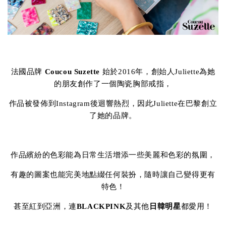
法國品牌
Coucou Suzette
始於2016年，創始人Juliette為她
的朋友創作了一個陶瓷胸部戒指，
作品被發佈到Instagram後迴響熱烈，因此Juliette在巴黎創立
了她的品牌。
作品繽紛的色彩能為日常生活增添一些美麗和色彩的氛圍，
有趣的圖案也能完美地點綴任何裝扮，隨時讓自己變得更有
特色！
甚至紅到亞洲，連
BLACKPINK
及其他
日韓明星
都愛用！