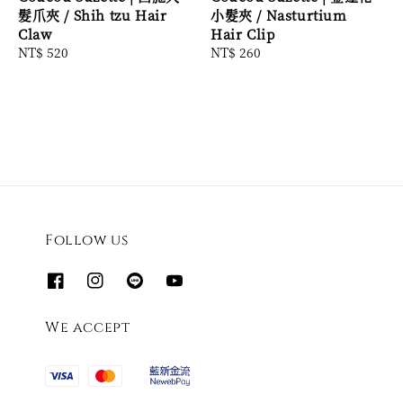
髮爪夾 / Shih tzu Hair
小髮夾 / Nasturtium
Claw
Hair Clip
Regular
NT$ 520
Regular
NT$ 260
price
price
Follow us
We accept