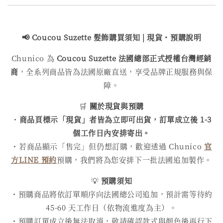
📢 Coucou Suzette 髮飾購買
須知 | 現貨・預購說明
Chunico 為
Coucou Suzette 法國總部正式授權台灣經銷
商
，全系列商品皆為法國原廠直送，享受品牌正規服務與保
障。
🛒
關於現貨與預購
・
商品頁標示「現貨」者皆為立即可出貨，訂單成立後 1-3
個工作日內安排寄出。
・若商品顯示「售完」但仍想訂購，歡迎透過 Chunico
官
方LINE 預約
預購，我們將為您安排下一批法國追加製作。
💡
預購須知
・預購商品將依訂單順序向法國總公司追加，預計需等待約
45-60 天工作日（依物流進度為主）。
・預購訂單成立後無法取消，敬請確認款式與顏色後再行下