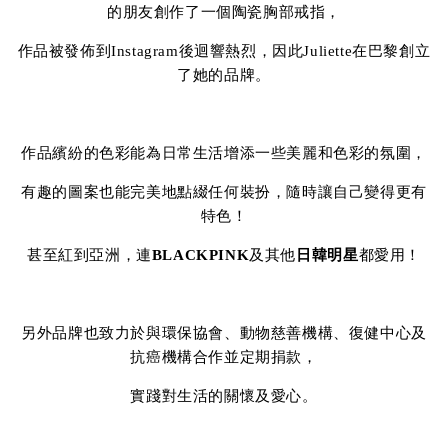
的朋友創作了一個陶瓷胸部戒指，
作品被發佈到Instagram後迴響熱烈，因此Juliette在巴黎創立
了她的品牌。
作品繽紛的色彩能為日常生活增添一些美麗和色彩的氛圍，
有趣的圖案也能完美地點綴任何裝扮，隨時讓自己變得更有
特色！
甚至紅到亞洲，連
BLACKPINK
及其他
日韓明星
都愛用！
另外品牌也致力於與環保協會、動物慈善機構、復健中心及
抗癌機構合作並定期捐款，
實踐對生活的關懷及愛心。