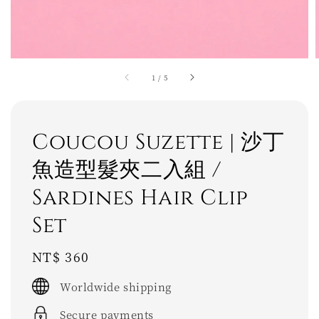
1
/
5
Coucou Suzette | 沙丁
魚造型髮夾二入組 /
Sardines Hair Clip
Set
Regular
NT$ 360
price
Worldwide shipping
Secure payments