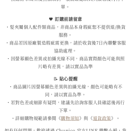
單。
🖤
訂購前請留意
・髮夾屬個人配件類商品，非商品本身瑕疵恕不提供退/換貨
服務。
・商品若因原廠製造瑕疵需更換，請於收貨後7日內聯繫客服
協助處理。
・因螢幕顯色差異或拍攝光線不同，商品實際顏色可能與照
片略有差異，請以實品為準
📝
貼心提醒
・商品圖片因螢幕顯色差異與拍攝光線，顏色可能略有不
同，請以實品為準。
・若對色差或細節有疑問，建議先洽詢客服人員確認後再行
下單。
・詳細購物規範請參閱《
購物須知
》與《
退貨政策
》。
如有任何問題，歡迎透過 Chunico 官方LINE 聯繫小編，我