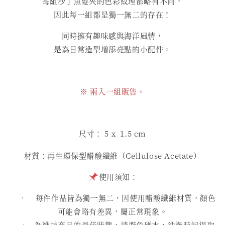
每組沙丁魚髮夾的色彩紋理都略有不同，
因此每一組都是獨一無二的存在！
同時擁有趣味感與海洋風情，
是為日常造型增添亮點的小配件。
※ 兩入一組販售。
尺寸： 5
x 1.5 cm
材質：再生環保型醋酸纖維（Cellulose Acetate）
使用須知：
• 每件作品皆為獨一無二，因使用醋酸纖維材質，顏色
可能會略有差異，屬正常現象。
• 為維持商品的最佳狀態，請避免碰水，洗澡時記得取