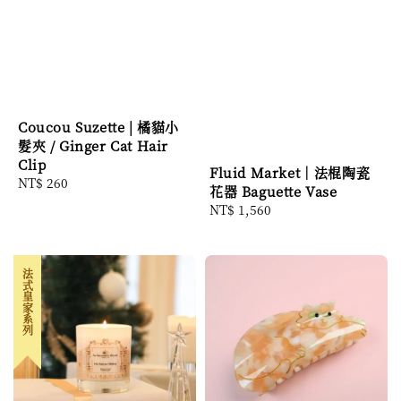
Coucou Suzette | 橘貓小
髮夾 / Ginger Cat Hair
Clip
Fluid Market｜法棍陶瓷
Regular
NT$ 260
花器 Baguette Vase
price
Regular
NT$ 1,560
price
法式皇家系列