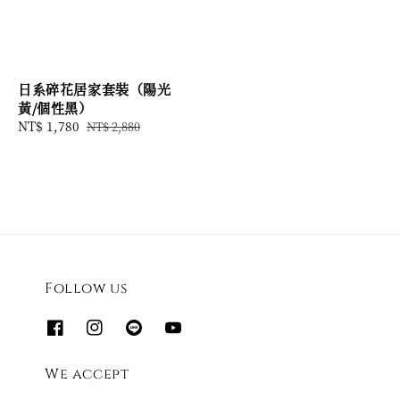
日系碎花居家套裝（陽光
黃/個性黑）
Sale
NT$ 1,780
Regular
NT$ 2,880
price
price
Follow us
We accept