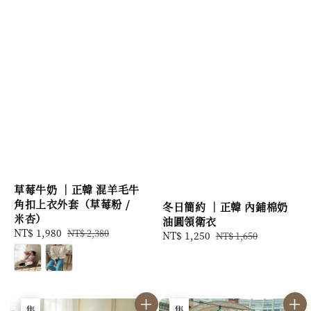
草莓牛奶 ｜正韓 混羊毛牛
角扣上衣外套（草莓粉 /
冬日簡約 ｜正韓 內鋪棉奶
米杏）
油圓領衛衣
Sale
NT$ 1,980
Regular
NT$ 2,380
Sale
NT$ 1,250
Regular
NT$ 1,650
price
price
price
price