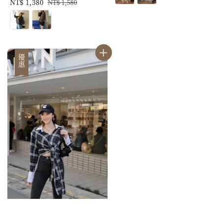
Sale
NT$ 1,380
Regular
NT$ 1,580
price
price
優惠