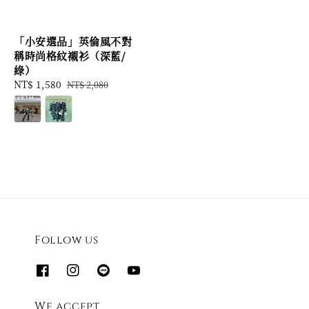
「小安選品」英倫風不對
稱時尚格紋襯衫（深藍/
綠）
Sale
NT$ 1,580
Regular
NT$ 2,080
price
price
Follow us
We accept