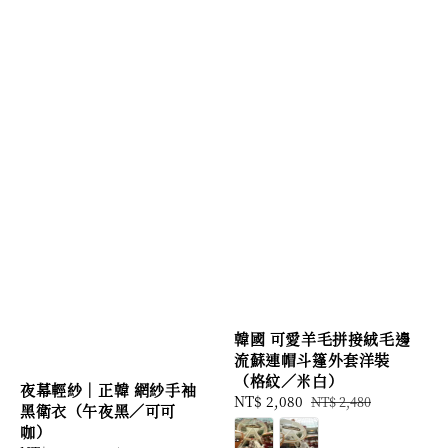
韓國 可愛羊毛拼接絨毛邊
流蘇連帽斗篷外套洋裝
（格紋／米白）
夜幕輕紗｜正韓 網紗手袖
Sale
NT$ 2,080
Regular
NT$ 2,480
黑衛衣（午夜黑／可可
price
price
咖）