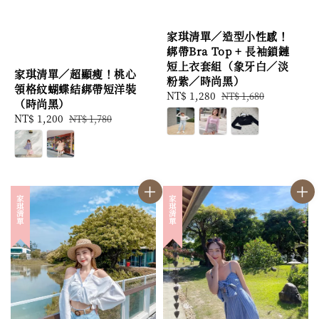
家琪清單／造型小性感！
綁帶Bra Top + 長袖鎖鏈
短上衣套組（象牙白／淡
家琪清單／超顯瘦！桃心
粉紫／時尚黑）
領格紋蝴蝶結綁帶短洋裝
Sale
NT$ 1,280
Regular
NT$ 1,680
（時尚黑）
price
price
Sale
NT$ 1,200
Regular
NT$ 1,780
price
price
家琪清單
家琪清單