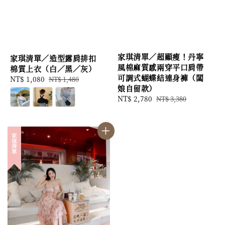
家琪清單／超顯瘦！丹寧
家琪清單／造型露肩排扣
風棉麻質感兩穿平口肩帶
棉質上衣（白／黑／灰）
可調式蝴蝶結連身褲（闆
Sale
NT$ 1,080
Regular
NT$ 1,480
娘自留款）
price
price
Sale
NT$ 2,780
Regular
NT$ 3,380
price
price
家琪清單