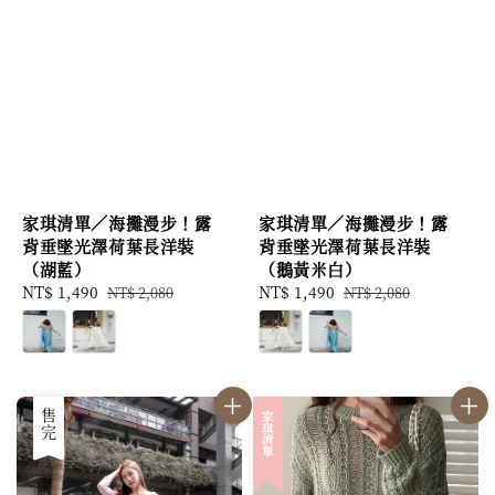
家琪清單／海攤漫步！露
家琪清單／海攤漫步！露
背垂墜光澤荷葉長洋裝
背垂墜光澤荷葉長洋裝
（湖藍）
（鵝黃米白）
Sale
NT$ 1,490
Regular
Sale
NT$ 1,490
Regular
NT$ 2,080
NT$ 2,080
price
price
price
price
優惠
售完
家琪清單