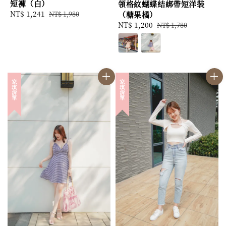
短褲（白）
領格紋蝴蝶結綁帶短洋裝
Sale
NT$ 1,241
Regular
（糖果橘）
NT$ 1,980
price
price
Sale
NT$ 1,200
Regular
NT$ 1,780
price
price
家琪清單
家琪清單