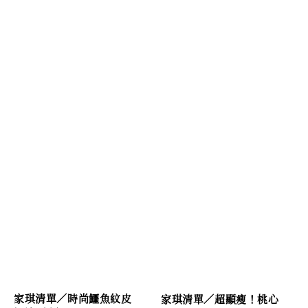
家琪清單／時尚鱷魚紋皮
家琪清單／超顯瘦！桃心