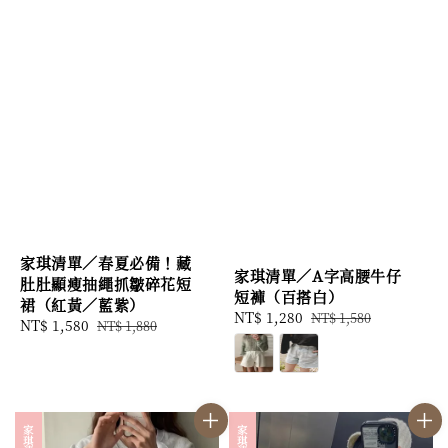
家琪清單／春夏必備！藏
家琪清單／A字高腰牛仔
肚肚顯瘦抽繩抓皺碎花短
短褲（百搭白）
裙（紅黃／藍紫）
Sale
NT$ 1,280
Regular
NT$ 1,580
Sale
NT$ 1,580
Regular
NT$ 1,880
price
price
price
price
家琪清單
家琪清單