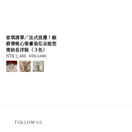
家琪清單／法式浪漫！細
肩帶桃心領暈染花朵造型
雪紡長洋裝（３色）
Sale
NT$ 2,480
Regular
NT$ 3,080
price
price
Follow us