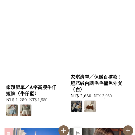
家琪清單／保暖百搭款！
燈芯絨內刷毛毛撞色外套
家琪清單／A字高腰牛仔
（白）
短褲（牛仔藍）
Sale
NT$ 2,680
Regular
NT$ 3,080
Sale
NT$ 1,280
Regular
NT$ 1,580
price
price
price
price