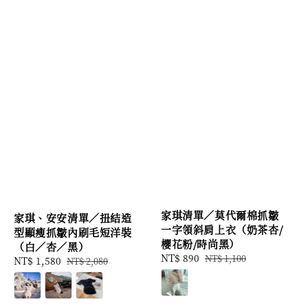
家琪清單／莫代爾棉抓皺
家琪、安安清單／扭結造
一字領斜肩上衣（奶茶杏/
型顯瘦抓皺內刷毛短洋裝
櫻花粉/時尚黑）
（白／杏／黑）
Sale
NT$ 890
Regular
NT$ 1,100
Sale
NT$ 1,580
Regular
NT$ 2,080
price
price
price
price